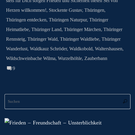
stets für Dich sorgen Frieden und Sicherheit bieten Sei von
Herzen willkommen!
,
Stockente Gustav
,
Thüringen
,
Thüringen entdecken
,
Thüringen Naturpur
,
Thüringer
Heimatliebe
,
Thüringer Land
,
Thüringer Märchen
,
Thüringer
Rennsteig
,
Thüringer Wald
,
Thüringer Waldliebe
,
Thüringer
Wanderlust
,
Waldkauz Schröder
,
Waldkobold
,
Waltershausen
,
Wildschweinbache Wilma
,
Wurzelhöhle
,
Zauberbann
9
S
Suche
na