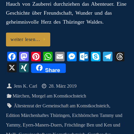
Hauch von Zauberei durchziehen das Abenteuer. Eine
Geschichte über Freundschaft, Wunder und das
geheimnisvolle Herz des Thüringer Waldes.
weiter lesen…
Fa
M
Pi
W
E
M
O
S
Te
T
ce
as
nt
ha
m
es
ut
ky
le
hr
X
X
Share
bo
to
er
ts
ail
se
lo
pe
gr
ea
I
ok
do
es
A
ng
ok
a
ds
N
Jens K. Carl
28. März 2019
n
t
pp
er
.c
m
G
Märchen
,
Morgel am Komstkochsteich
o
Ältestenrat der Gemeinschaft am Komstkochsteich
,
m
Edition Märchenhaftes Thüringen
,
Eichhörnchen Tammy und
Yammy
,
Eyers-Maners-Duers
,
Frischlinge Ben und Ken und