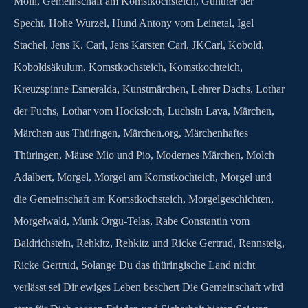
Molli
,
Gemeinschaft am Komstkochsteich
,
Gunther der
Specht
,
Hohe Wurzel
,
Hund Antony vom Leinetal
,
Igel
Stachel
,
Jens K. Carl
,
Jens Karsten Carl
,
JKCarl
,
Kobold
,
Koboldsäkulum
,
Komstkochsteich
,
Komstkochteich
,
Kreuzspinne Esmeralda
,
Kunstmärchen
,
Lehrer Dachs
,
Lothar
der Fuchs
,
Lothar vom Hocksloch
,
Luchsin Lava
,
Märchen
,
Märchen aus Thüringen
,
Märchen.org
,
Märchenhaftes
Thüringen
,
Mäuse Mio und Pio
,
Modernes Märchen
,
Molch
Adalbert
,
Morgel
,
Morgel am Komstkochteich
,
Morgel und
die Gemeinschaft am Komstkochsteich
,
Morgelgeschichten
,
Morgelwald
,
Munk Orgu-Telas
,
Rabe Constantin vom
Baldrichstein
,
Rehkitz
,
Rehkitz und Ricke Gertrud
,
Rennsteig
,
Ricke Gertrud
,
Solange Du das thüringische Land nicht
verlässt sei Dir ewiges Leben beschert Die Gemeinschaft wird