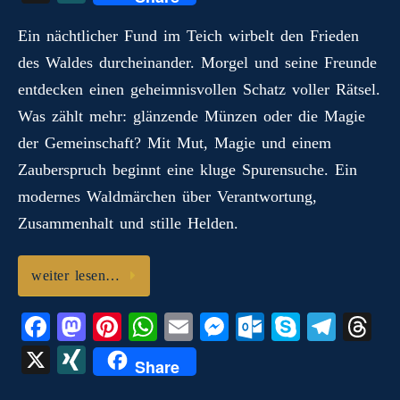
bo
to
er
ts
ail
se
lo
pe
gr
ea
I
ok
do
es
A
ng
ok
a
ds
Ein nächtlicher Fund im Teich wirbelt den Frieden
N
des Waldes durcheinander. Morgel und seine Freunde
n
t
pp
er
.c
m
G
entdecken einen geheimnisvollen Schatz voller Rätsel.
o
Was zählt mehr: glänzende Münzen oder die Magie
m
der Gemeinschaft? Mit Mut, Magie und einem
Zauberspruch beginnt eine kluge Spurensuche. Ein
modernes Waldmärchen über Verantwortung,
Zusammenhalt und stille Helden.
weiter lesen…
Fa
M
Pi
W
E
M
O
S
Te
T
ce
as
nt
ha
m
es
ut
ky
le
hr
X
X
Share
bo
to
er
ts
ail
se
lo
pe
gr
ea
I