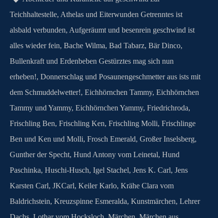
m
Teichhaltestelle
,
Athelas und Eiterwunden Getrenntes ist
alsbald verbunden
,
Aufgeräumt und besenrein geschwind ist
alles wieder fein
,
Bache Wilma
,
Bad Tabarz
,
Bär Dinco
,
Bullenkraft und Erdenbeben Gestürztes mag sich nun
erheben!
,
Donnerschlag und Posaunengeschmetter aus ists mit
dem Schmuddelwetter!
,
Eichhörnchen Tammy
,
Eichhörnchen
Tammy und Yammy
,
Eichhörnchen Yammy
,
Friedrichroda
,
Frischling Ben
,
Frischling Ken
,
Frischling Molli
,
Frischlinge
Ben und Ken und Molli
,
Frosch Emerald
,
Großer Inselsberg
,
Gunther der Specht
,
Hund Antony vom Leinetal
,
Hund
Paschinka
,
Huschi-Husch
,
Igel Stachel
,
Jens K. Carl
,
Jens
Karsten Carl
,
JKCarl
,
Keiler Karlo
,
Krähe Clara vom
Baldrichstein
,
Kreuzspinne Esmeralda
,
Kunstmärchen
,
Lehrer
Dachs
,
Lothar vom Hocksloch
,
Märchen
,
Märchen aus