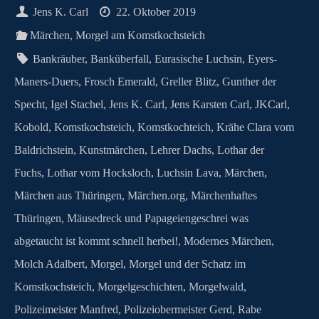
ok
do
es
A
ng
ok
a
ds
N
Jens K. Carl
22. Oktober 2019
n
t
pp
er
.c
m
G
Märchen
,
Morgel am Komstkochsteich
o
Bankräuber
,
Banküberfall
,
Eurasische Luchsin
,
Eyers-
m
Maners-Duers
,
Frosch Emerald
,
Greller Blitz
,
Gunther der
Specht
,
Igel Stachel
,
Jens K. Carl
,
Jens Karsten Carl
,
JKCarl
,
Kobold
,
Komstkochsteich
,
Komstkochteich
,
Krähe Clara vom
Baldrichstein
,
Kunstmärchen
,
Lehrer Dachs
,
Lothar der
Fuchs
,
Lothar vom Hocksloch
,
Luchsin Lava
,
Märchen
,
Märchen aus Thüringen
,
Märchen.org
,
Märchenhaftes
Thüringen
,
Mäusedreck und Papageiengeschrei was
abgetaucht ist kommt schnell herbei!
,
Modernes Märchen
,
Molch Adalbert
,
Morgel
,
Morgel und der Schatz im
Komstkochsteich
,
Morgelgeschichten
,
Morgelwald
,
Polizeimeister Manfred
,
Polizeiobermeister Gerd
,
Rabe