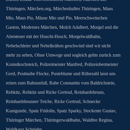
Thüringen
,
Märchen.org
,
Märchenhaftes Thüringen
,
Maus
Mio
,
Maus Pio
,
Mäuse Mio und Pio
,
Meerschweinchen
Gaston
,
Modernes Märchen
,
Molch Adalbert
,
Morgel und die
Abenteuer mit der Huschi-Husch
,
Morgelwaldbahn
,
Nebelschleier und Nebelkrähen geschwind sind wir nicht
mehr zu sehen
,
Ohne Umwege und sogleich gehts zurück zum
Komstkochsteich
,
Polizeimeister Manfred
,
Polizeiobermeister
Gerd
,
Posttaube Flocke
,
Pusteblume und Rübezahl lasst uns
reisen zum Bahnunfall
,
Rabe Constantin vom Baldrichstein
,
Rehkitz
,
Rehkitz und Ricke Gertrud
,
Reinhardsbrunn
,
Reinhardsbrunner Teiche
,
Ricke Gertrud
,
Schnecke
Kunigunde
,
Spatz Fridolin
,
Spatz Sparky
,
Stockente Gustav
,
Thüringer Märchen
,
Thüringerwaldbahn
,
Waldfee Regina
,
Waldkauz Schröder