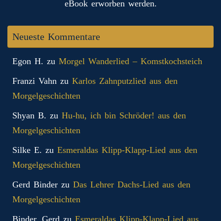
eBook erworben werden.
Neueste Kommentare
Egon H.
zu
Morgel Wanderlied – Komstkochsteich
Franzi Vahn
zu
Karlos Zahnputzlied aus den
Morgelgeschichten
Shyan B.
zu
Hu-hu, ich bin Schröder! aus den
Morgelgeschichten
Silke E.
zu
Esmeraldas Klipp‑Klapp‑Lied aus den
Morgelgeschichten
Gerd Binder
zu
Das Lehrer Dachs-Lied aus den
Morgelgeschichten
Binder, Gerd
zu
Esmeraldas Klipp‑Klapp‑Lied aus