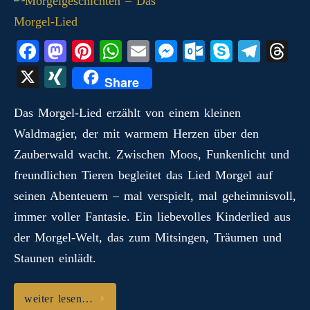
Fa
M
Pi
W
E
M
O
S
Te
T
ce
as
nt
ha
m
es
ut
ky
le
hr
X
X
Share
bo
to
er
ts
ail
se
lo
pe
gr
ea
I
ok
do
es
A
ng
ok
a
ds
Das Morgel‑Lied erzählt von einem kleinen
N
Waldmagier, der mit warmem Herzen über den
n
t
pp
er
.c
m
G
Zauberwald wacht. Zwischen Moos, Funkenlicht und
o
freundlichen Tieren begleitet das Lied Morgel auf
m
seinen Abenteuern – mal verspielt, mal geheimnisvoll,
immer voller Fantasie. Ein liebevolles Kinderlied aus
der Morgel‑Welt, das zum Mitsingen, Träumen und
Staunen einlädt.
weiter lesen…