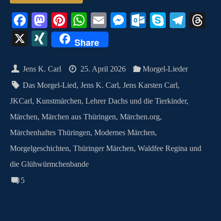
Fa
M
Pi
W
E
M
O
S
Te
T
ce
as
nt
ha
m
es
ut
ky
le
hr
X
X
Share
bo
to
er
ts
ail
se
lo
pe
gr
ea
I
ok
do
es
A
ng
ok
a
ds
N
Jens K. Carl
25. April 2026
Morgel-Lieder
n
t
pp
er
.c
m
G
Das Morgel-Lied
,
Jens K. Carl
,
Jens Karsten Carl
,
o
JKCarl
,
Kunstmärchen
,
Lehrer Dachs und die Tierkinder
,
m
Märchen
,
Märchen aus Thüringen
,
Märchen.org
,
Märchenhaftes Thüringen
,
Modernes Märchen
,
Morgelgeschichten
,
Thüringer Märchen
,
Waldfee Regina und
die Glühwürmchenbande
5