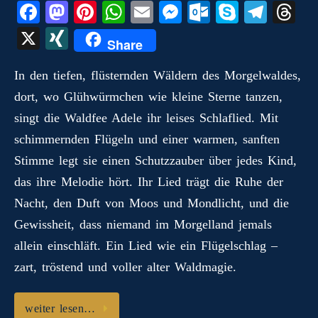
Fa
M
Pi
W
E
M
O
S
Te
T
ce
as
nt
ha
m
es
ut
ky
le
hr
X
X
Share
bo
to
er
ts
ail
se
lo
pe
gr
ea
I
ok
do
es
A
ng
ok
a
ds
In den tiefen, flüsternden Wäldern des Morgelwaldes,
N
dort, wo Glühwürmchen wie kleine Sterne tanzen,
n
t
pp
er
.c
m
G
singt die Waldfee Adele ihr leises Schlaflied. Mit
o
schimmernden Flügeln und einer warmen, sanften
m
Stimme legt sie einen Schutzzauber über jedes Kind,
das ihre Melodie hört. Ihr Lied trägt die Ruhe der
Nacht, den Duft von Moos und Mondlicht, und die
Gewissheit, dass niemand im Morgelland jemals
allein einschläft. Ein Lied wie ein Flügelschlag –
zart, tröstend und voller alter Waldmagie.
weiter lesen…