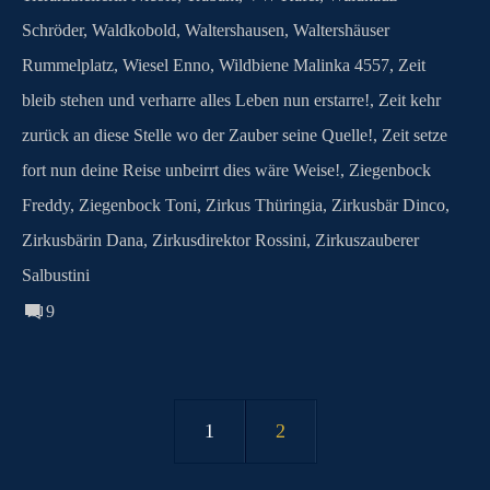
Schröder
,
Waldkobold
,
Waltershausen
,
Waltershäuser
Rummelplatz
,
Wiesel Enno
,
Wildbiene Malinka 4557
,
Zeit
bleib stehen und verharre alles Leben nun erstarre!
,
Zeit kehr
zurück an diese Stelle wo der Zauber seine Quelle!
,
Zeit setze
fort nun deine Reise unbeirrt dies wäre Weise!
,
Ziegenbock
Freddy
,
Ziegenbock Toni
,
Zirkus Thüringia
,
Zirkusbär Dinco
,
Zirkusbärin Dana
,
Zirkusdirektor Rossini
,
Zirkuszauberer
Salbustini
9
1
2