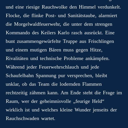
n
t
pp
er
.c
m
G
und eine riesige Rauchwolke den Himmel verdunkelt.
o
Flocke, die flinke Post- und Sanitätstaube, alarmiert
m
die Morgelwaldfeuerwehr, die unter dem strengen
Kommando des Keilers Karlo rasch ausrückt. Eine
bunt zusammengewürfelte Truppe aus Frischlingen
und einem mutigen Bären muss gegen Hitze,
Rivalitäten und technische Probleme ankämpfen.
Während jeder Feuerwehrschlauch und jede
Schaufelbahn Spannung pur versprechen, bleibt
unklar, ob das Team die lodernden Flammen
rechtzeitig zähmen kann. Am Ende steht die Frage im
Raum, wer der geheimnisvolle „feurige Held“
wirklich ist und welches kleine Wunder jenseits der
Rauchschwaden wartet.