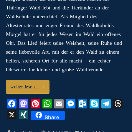
n
t
pp
er
.c
m
G
Thüringer Wald lebt und die Tierkinder an der
o
Waldschule unterrichtet. Als Mitglied des
m
Ältestenrates und enger Freund des Waldkobolds
Morgel hat er für jedes Wesen im Wald ein offenes
Ohr. Das Lied feiert seine Weisheit, seine Ruhe und
seine liebevolle Art, mit der er den Wald zu einem
hellen, sicheren Ort für alle macht – ein echter
Ohrwurm für kleine und große Waldfreunde.
weiter lesen…
Fa
M
Pi
W
E
M
O
S
Te
T
ce
as
nt
ha
m
es
ut
ky
le
hr
X
X
Share
bo
to
er
ts
ail
se
lo
pe
gr
ea
I