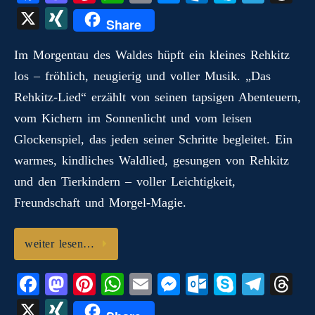
ce
as
nt
ha
m
es
ut
ky
le
hr
X
X
Share
bo
to
er
ts
ail
se
lo
pe
gr
ea
I
ok
do
es
A
ng
ok
a
ds
Im Morgentau des Waldes hüpft ein kleines Rehkitz
N
los – fröhlich, neugierig und voller Musik. „Das
n
t
pp
er
.c
m
G
Rehkitz‑Lied“ erzählt von seinen tapsigen Abenteuern,
o
vom Kichern im Sonnenlicht und vom leisen
m
Glockenspiel, das jeden seiner Schritte begleitet. Ein
warmes, kindliches Waldlied, gesungen von Rehkitz
und den Tierkindern – voller Leichtigkeit,
Freundschaft und Morgel‑Magie.
weiter lesen…
Fa
M
Pi
W
E
M
O
S
Te
T
ce
as
nt
ha
m
es
ut
ky
le
hr
X
X