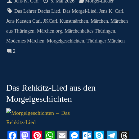
ok
do
es
A
ng
ok
a
ds
N
Jens K. Carl
5. Mai 2026
Morgel-Lieder
n
t
pp
er
.c
m
G
Das Lehrer Dachs Lied
,
Das Morgel-Lied
,
Jens K. Carl
,
o
Jens Karsten Carl
,
JKCarl
,
Kunstmärchen
,
Märchen
,
Märchen
m
aus Thüringen
,
Märchen.org
,
Märchenhaftes Thüringen
,
Modernes Märchen
,
Morgelgeschichten
,
Thüringer Märchen
2
Das Rehkitz-Lied aus den
Morgelgeschichten
Fa
M
Pi
W
E
M
O
S
Te
T