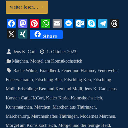
weiter lesen…
Fa
M
Pi
W
E
M
O
S
Te
T
ce
as
nt
ha
m
es
ut
ky
le
hr
X
X
Share
bo
to
er
ts
ail
se
lo
pe
gr
ea
I
ok
do
es
A
ng
ok
a
ds
N
Jens K. Carl
1. Oktober 2023
n
t
pp
er
.c
m
G
Märchen
,
Morgel am Komstkochsteich
o
Bache Wilma
,
Brandherd
,
Feuer und Flamme
,
Feuerwehr
,
m
Feuerwehrauto
,
Frischling Ben
,
Frischling Ken
,
Frischling
Molli
,
Frischlinge Ben und Ken und Molli
,
Jens K. Carl
,
Jens
Karsten Carl
,
JKCarl
,
Keiler Karlo
,
Komstkochsteich
,
Kunstmärchen
,
Märchen
,
Märchen aus Thüringen
,
Märchen.org
,
Märchenhaftes Thüringen
,
Modernes Märchen
,
Morgel am Komstkochteich
,
Morgel und der feurige Held
,