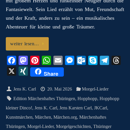
mit großem Herzen und funkelnder Neugier durch die
n
t
pp
er
.c
m
G
Fantasiewelt. Sein Lied erzählt von Mut, Freundschaft
o
und der Kraft, anders zu sein – ein musikalisches
m
Abenteuer für kleine und große Träumer.
weiter lesen…
Fa
M
Pi
W
E
M
O
S
Te
T
ce
as
nt
ha
m
es
ut
ky
le
hr
X
X
Share
bo
to
er
ts
ail
se
lo
pe
gr
ea
I
ok
do
es
A
ng
ok
a
ds
N
Jens K. Carl
20. Mai 2026
Morgel-Lieder
n
t
pp
er
.c
m
G
Edition Märchenhaftes Thüringen
,
Hopphopp
,
Hopphopp
o
kleiner Dinco!
,
Jens K. Carl
,
Jens Karsten Carl
,
JKCarl
,
m
Kunstmärchen
,
Märchen
,
Märchen.org
,
Märchenhaftes
Thüringen
,
Morgel-Lieder
,
Morgelgeschichten
,
Thüringer