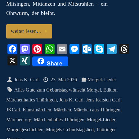
Mitsingen, Mittanzen und Mitstrahlen – ein
Ohrwurm, der bleibt.
weiter lesen…
Fa
M
Pi
W
E
M
O
S
Te
T
ce
as
nt
ha
m
es
ut
ky
le
hr
X
X
Share
bo
to
er
ts
ail
se
lo
pe
gr
ea
I
ok
do
es
A
ng
ok
a
ds
N
Jens K. Carl
23. Mai 2026
Morgel-Lieder
n
t
pp
er
.c
m
G
Alles Gute zum Geburtstag wünscht Morgel
,
Edition
o
Märchenhaftes Thüringen
,
Jens K. Carl
,
Jens Karsten Carl
,
m
JKCarl
,
Kunstmärchen
,
Märchen
,
Märchen aus Thüringen
,
Märchen.org
,
Märchenhaftes Thüringen
,
Morgel-Lieder
,
Morgelgeschichten
,
Morgels Geburtstagslied
,
Thüringer