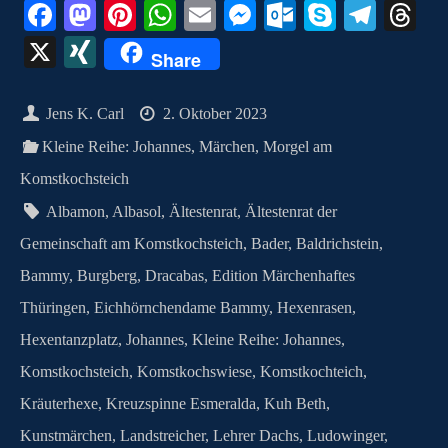
Fa
M
Pi
W
E
M
O
S
Te
T
ce
as
nt
ha
m
es
ut
ky
le
hr
X
X
Share
bo
to
er
ts
ail
se
lo
pe
gr
ea
I
ok
do
es
A
ng
ok
a
ds
N
Jens K. Carl
2. Oktober 2023
n
t
pp
er
.c
m
G
Kleine Reihe: Johannes
,
Märchen
,
Morgel am
o
Komstkochsteich
m
Albamon
,
Albasol
,
Ältestenrat
,
Ältestenrat der
Gemeinschaft am Komstkochsteich
,
Bader
,
Baldrichstein
,
Bammy
,
Burgberg
,
Dracabas
,
Edition Märchenhaftes
Thüringen
,
Eichhörnchendame Bammy
,
Hexenrasen
,
Hexentanzplatz
,
Johannes
,
Kleine Reihe: Johannes
,
Komstkochsteich
,
Komstkochswiese
,
Komstkochteich
,
Kräuterhexe
,
Kreuzspinne Esmeralda
,
Kuh Beth
,
Kunstmärchen
,
Landstreicher
,
Lehrer Dachs
,
Ludowinger
,