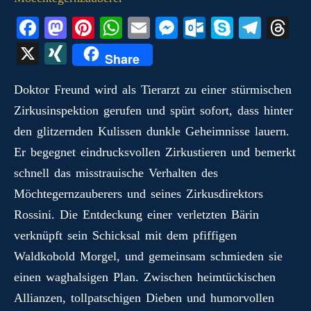
Fa
M
Pi
W
E
M
O
S
Te
T
ce
as
nt
ha
m
es
ut
ky
le
hr
X
X
Share
bo
to
er
ts
ail
se
lo
pe
gr
ea
I
ok
do
es
A
ng
ok
a
ds
Doktor Freund wird als Tierarzt zu einer stürmischen
N
Zirkusinspektion gerufen und spürt sofort, dass hinter
n
t
pp
er
.c
m
G
den glitzernden Kulissen dunkle Geheimnisse lauern.
o
Er begegnet eindrucksvollen Zirkustieren und bemerkt
m
schnell das misstrauische Verhalten des
Möchtegernzauberers und seines Zirkusdirektors
Rossini. Die Entdeckung einer verletzten Bärin
verknüpft sein Schicksal mit dem pfiffigen
Waldkobold Morgel, und gemeinsam schmieden sie
einen waghalsigen Plan. Zwischen heimtückischen
Allianzen, tollpatschigen Dieben und humorvollen