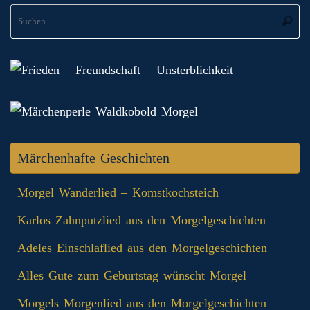
S
Suche
na
Märchenhafte Geschichten
Morgel Wanderlied – Komstkochsteich
Karlos Zahnputzlied aus den Morgelgeschichten
Adeles Einschlaflied aus den Morgelgeschichten
Alles Gute zum Geburtstag wünscht Morgel
Morgels Morgenlied aus den Morgelgeschichten