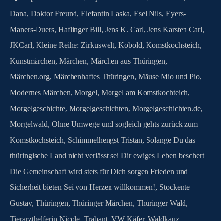
Dana
,
Doktor Freund
,
Elefantin Laska
,
Esel Nils
,
Eyers-
Maners-Duers
,
Haflinger Bill
,
Jens K. Carl
,
Jens Karsten Carl
,
JKCarl
,
Kleine Reihe: Zirkuswelt
,
Kobold
,
Komstkochsteich
,
Kunstmärchen
,
Märchen
,
Märchen aus Thüringen
,
Märchen.org
,
Märchenhaftes Thüringen
,
Mäuse Mio und Pio
,
Modernes Märchen
,
Morgel
,
Morgel am Komstkochteich
,
Morgelgeschichte
,
Morgelgeschichten
,
Morgelgeschichten.de
,
Morgelwald
,
Ohne Umwege und sogleich gehts zurück zum
Komstkochsteich
,
Schimmelhengst Tristan
,
Solange Du das
thüringische Land nicht verlässt sei Dir ewiges Leben beschert
Die Gemeinschaft wird stets für Dich sorgen Frieden und
Sicherheit bieten Sei von Herzen willkommen!
,
Stockente
Gustav
,
Thüringen
,
Thüringer Märchen
,
Thüringer Wald
,
Tierarzthelferin Nicole
,
Trabant
,
VW Käfer
,
Waldkauz