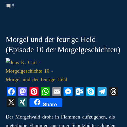
5
Morgel und der feurige Held
(Episode 10 der Morgelgeschichten)
Fa
M
Pi
W
E
M
O
S
Te
T
ce
as
nt
ha
m
es
ut
ky
le
hr
X
X
Share
bo
to
er
ts
ail
se
lo
pe
gr
ea
I
ok
do
es
A
ng
ok
a
ds
Der Morgelwald droht in Flammen aufzugehen, als
N
meterhohe Flammen aus einer Schutzhütte schlagen