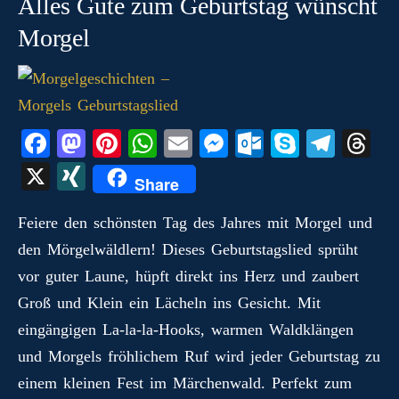
Alles Gute zum Geburtstag wünscht
Morgel
Fa
M
Pi
W
E
M
O
S
Te
T
ce
as
nt
ha
m
es
ut
ky
le
hr
X
X
Share
bo
to
er
ts
ail
se
lo
pe
gr
ea
I
ok
do
es
A
ng
ok
a
ds
Feiere den schönsten Tag des Jahres mit Morgel und
N
den Mörgelwäldlern! Dieses Geburtstagslied sprüht
n
t
pp
er
.c
m
G
vor guter Laune, hüpft direkt ins Herz und zaubert
o
Groß und Klein ein Lächeln ins Gesicht. Mit
m
eingängigen La‑la‑la-Hooks, warmen Waldklängen
und Morgels fröhlichem Ruf wird jeder Geburtstag zu
einem kleinen Fest im Märchenwald. Perfekt zum