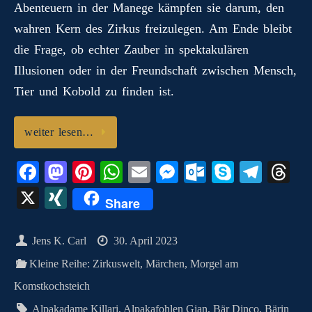
Abenteuern in der Manege kämpfen sie darum, den
wahren Kern des Zirkus freizulegen. Am Ende bleibt
die Frage, ob echter Zauber in spektakulären
Illusionen oder in der Freundschaft zwischen Mensch,
Tier und Kobold zu finden ist.
weiter lesen…
Fa
M
Pi
W
E
M
O
S
Te
T
ce
as
nt
ha
m
es
ut
ky
le
hr
X
X
Share
bo
to
er
ts
ail
se
lo
pe
gr
ea
I
ok
do
es
A
ng
ok
a
ds
N
Jens K. Carl
30. April 2023
n
t
pp
er
.c
m
G
Kleine Reihe: Zirkuswelt
,
Märchen
,
Morgel am
o
Komstkochsteich
m
Alpakadame Killari
,
Alpakafohlen Gian
,
Bär Dinco
,
Bärin