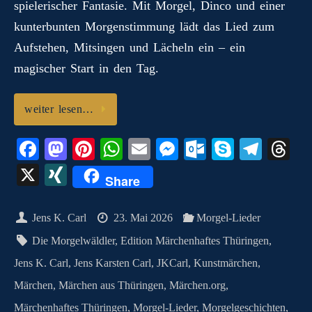
spielerischer Fantasie. Mit Morgel, Dinco und einer
o
kunterbunten Morgenstimmung lädt das Lied zum
m
Aufstehen, Mitsingen und Lächeln ein – ein
magischer Start in den Tag.
weiter lesen…
Fa
M
Pi
W
E
M
O
S
Te
T
ce
as
nt
ha
m
es
ut
ky
le
hr
X
X
Share
bo
to
er
ts
ail
se
lo
pe
gr
ea
I
ok
do
es
A
ng
ok
a
ds
N
Jens K. Carl
23. Mai 2026
Morgel-Lieder
n
t
pp
er
.c
m
G
Die Morgelwäldler
,
Edition Märchenhaftes Thüringen
,
o
Jens K. Carl
,
Jens Karsten Carl
,
JKCarl
,
Kunstmärchen
,
m
Märchen
,
Märchen aus Thüringen
,
Märchen.org
,
Märchenhaftes Thüringen
,
Morgel-Lieder
,
Morgelgeschichten
,