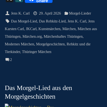
Share
bo
to
er
ts
ail
se
lo
pe
gr
ea
I
ok
do
es
A
ng
ok
a
ds
N
Jens K. Carl
29. April 2026
Morgel-Lieder
n
t
pp
er
.c
m
G
Das Morgel-Lied
,
Das Rehkitz-Lied
,
Jens K. Carl
,
Jens
o
Karsten Carl
,
JKCarl
,
Kunstmärchen
,
Märchen
,
Märchen aus
m
Thüringen
,
Märchen.org
,
Märchenhaftes Thüringen
,
Modernes Märchen
,
Morgelgeschichten
,
Rehkitz und die
Tierkinder
,
Thüringer Märchen
2
Das Morgel-Lied aus den
Morgelgeschichten