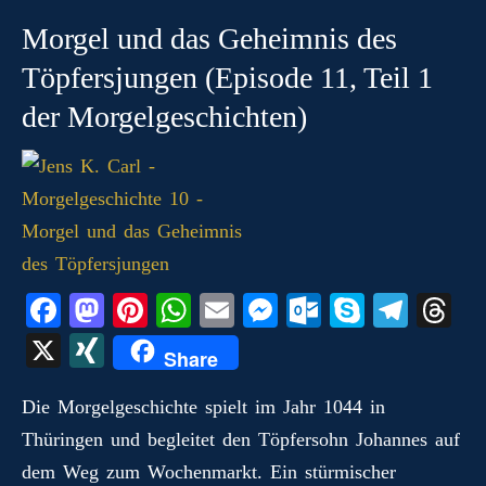
Morgel und das Geheimnis des
Töpfersjungen (Episode 11, Teil 1
der Morgelgeschichten)
Fa
M
Pi
W
E
M
O
S
Te
T
ce
as
nt
ha
m
es
ut
ky
le
hr
X
X
Share
bo
to
er
ts
ail
se
lo
pe
gr
ea
I
ok
do
es
A
ng
ok
a
ds
Die Morgelgeschichte spielt im Jahr 1044 in
N
Thüringen und begleitet den Töpfersohn Johannes auf
n
t
pp
er
.c
m
G
dem Weg zum Wochenmarkt. Ein stürmischer
o