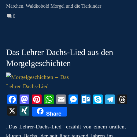
Märchen
,
Waldkobold Morgel und die Tierkinder
0
Das Lehrer Dachs-Lied aus den
Morgelgeschichten
Fa
M
Pi
W
E
M
O
S
Te
T
ce
as
nt
ha
m
es
ut
ky
le
hr
X
X
Share
bo
to
er
ts
ail
se
lo
pe
gr
ea
I
ok
do
es
A
ng
ok
a
ds
„Das Lehrer‑Dachs‑Lied“ erzählt von einem uralten,
N
klugen Dachs, der seit über tausend Jahren im