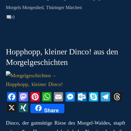
Morgels Morgenlied
,
Thüringer Märchen
0
Hopphopp, kleiner Dinco! aus den
Morgelgeschichten
Fa
M
Pi
W
E
M
O
S
Te
T
ce
as
nt
ha
m
es
ut
ky
le
hr
X
X
Share
bo
to
er
ts
ail
se
lo
pe
gr
ea
I
ok
do
es
A
ng
ok
a
ds
Dinco, der gutmütige Riese des Morgel‑Waldes, stapft
N