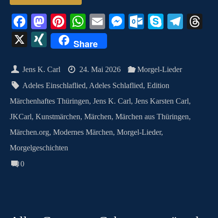
Fa
M
Pi
W
E
M
O
S
Te
T
ce
as
nt
ha
m
es
ut
ky
le
hr
X
X
Share
bo
to
er
ts
ail
se
lo
pe
gr
ea
I
ok
do
es
A
ng
ok
a
ds
N
Jens K. Carl
24. Mai 2026
Morgel-Lieder
n
t
pp
er
.c
m
G
Adeles Einschlaflied
,
Adeles Schlaflied
,
Edition
o
Märchenhaftes Thüringen
,
Jens K. Carl
,
Jens Karsten Carl
,
m
JKCarl
,
Kunstmärchen
,
Märchen
,
Märchen aus Thüringen
,
Märchen.org
,
Modernes Märchen
,
Morgel-Lieder
,
Morgelgeschichten
0