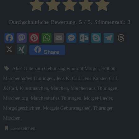
Durchschnittliche Bewertung.
5
/ 5. Stimmenzahl:
3
Fa
M
Pi
W
E
M
O
S
Te
T
ce
as
nt
ha
m
es
ut
ky
le
hr
X
X
Share
bo
to
er
ts
ail
se
lo
pe
gr
ea
I
ok
do
es
A
ng
ok
a
ds
N
Alles Gute zum Geburtstag wünscht Morgel
,
Edition
n
t
pp
er
.c
m
G
Märchenhaftes Thüringen
,
Jens K. Carl
,
Jens Karsten Carl
,
o
JKCarl
,
Kunstmärchen
,
Märchen
,
Märchen aus Thüringen
,
m
Märchen.org
,
Märchenhaftes Thüringen
,
Morgel-Lieder
,
Morgelgeschichten
,
Morgels Geburtstagslied
,
Thüringer
Märchen
.
Lesezeichen
.