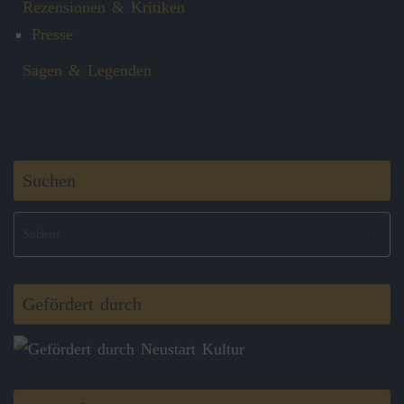
Rezensionen & Kritiken
Presse
Sagen & Legenden
Suchen
S
Suche
na
Gefördert durch