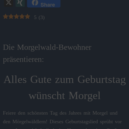
ce
as
nt
ha
m
es
ut
ky
le
hr
X
X
Share
bo
to
er
ts
ail
se
lo
pe
gr
ea
I
ok
do
es
A
ng
ok
a
ds
5
(
3
)
N
n
t
pp
er
.c
m
G
o
m
Die Morgelwald-Bewohner
präsentieren:
Alles Gute zum Geburtstag
wünscht Morgel
Feiere den schönsten Tag des Jahres mit Morgel und
den Mörgelwäldlern! Dieses Geburtstagslied sprüht vor