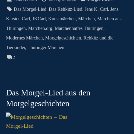
N
n
t
pp
er
.c
m
G
Das Morgel-Lied
,
Das Rehkitz-Lied
,
Jens K. Carl
,
Jens
o
Karsten Carl
,
JKCarl
,
Kunstmärchen
,
Märchen
,
Märchen aus
m
Thüringen
,
Märchen.org
,
Märchenhaftes Thüringen
,
Modernes Märchen
,
Morgelgeschichten
,
Rehkitz und die
Tierkinder
,
Thüringer Märchen
2
Das Morgel-Lied aus den
Morgelgeschichten