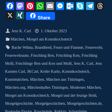
Fa
M
Pi
W
E
M
O
S
Te
T
ce
as
nt
ha
m
es
ut
ky
le
hr
X
X
Share
bo
to
er
ts
ail
se
lo
pe
gr
ea
I
ok
do
es
A
ng
ok
a
ds
N
Jens K. Carl
1. Oktober 2023
n
t
pp
er
.c
m
G
Märchen
,
Morgel am Komstkochsteich
o
Bache Wilma
,
Brandherd
,
Feuer und Flamme
,
Feuerwehr
,
m
Feuerwehrauto
,
Frischling Ben
,
Frischling Ken
,
Frischling
Molli
,
Frischlinge Ben und Ken und Molli
,
Jens K. Carl
,
Jens
Karsten Carl
,
JKCarl
,
Keiler Karlo
,
Komstkochsteich
,
Kunstmärchen
,
Märchen
,
Märchen aus Thüringen
,
Märchen.org
,
Märchenhaftes Thüringen
,
Modernes Märchen
,
Morgel am Komstkochteich
,
Morgel und der feurige Held
,
Morgelgeschichte
,
Morgelgeschichten
,
Morgelgeschichten.de
,
Posttaube Flocke
,
Rauchsäule
,
Rehkitz
,
Schutzhütte
,