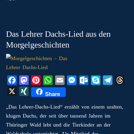
Das Lehrer Dachs-Lied aus den
Morgelgeschichten
Fa
M
Pi
W
E
M
O
S
Te
T
ce
as
nt
ha
m
es
ut
ky
le
hr
X
X
Share
bo
to
er
ts
ail
se
lo
pe
gr
ea
I
ok
do
es
A
ng
ok
a
ds
„Das Lehrer‑Dachs‑Lied“ erzählt von einem uralten,
N
klugen Dachs, der seit über tausend Jahren im
n
t
pp
er
.c
m
G
Thüringer Wald lebt und die Tierkinder an der
o
Waldschule unterrichtet. Als Mitglied des