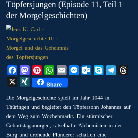
Töpfersjungen (Episode 11, Teil 1
der Morgelgeschichten)
Fa
M
Pi
W
E
M
O
S
Te
T
ce
as
nt
ha
m
es
ut
ky
le
hr
X
X
Share
bo
to
er
ts
ail
se
lo
pe
gr
ea
I
ok
do
es
A
ng
ok
a
ds
Die Morgelgeschichte spielt im Jahr 1044 in
N
Thüringen und begleitet den Töpfersohn Johannes auf
n
t
pp
er
.c
m
G
dem Weg zum Wochenmarkt. Ein stürmischer
o
Geburtstagsmorgen, rätselhafte Alchemisten in der
m
Burg und drohende Plünderer schaffen eine