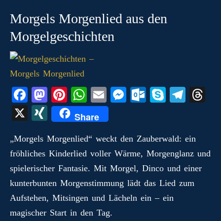
Morgels Morgenlied aus den
Morgelgeschichten
Fa
M
Pi
W
E
M
O
S
Te
T
ce
as
nt
ha
m
es
ut
ky
le
hr
X
X
Share
bo
to
er
ts
ail
se
lo
pe
gr
ea
I
ok
do
es
A
ng
ok
a
ds
„Morgels Morgenlied“ weckt den Zauberwald: ein
N
fröhliches Kinderlied voller Wärme, Morgenglanz und
n
t
pp
er
.c
m
G
spielerischer Fantasie. Mit Morgel, Dinco und einer
o
kunterbunten Morgenstimmung lädt das Lied zum
m
Aufstehen, Mitsingen und Lächeln ein – ein
magischer Start in den Tag.