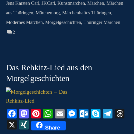
o
Jens Karsten Carl
,
JKCarl
,
Kunstmärchen
,
Märchen
,
Märchen
m
aus Thüringen
,
Märchen.org
,
Märchenhaftes Thüringen
,
Modernes Märchen
,
Morgelgeschichten
,
Thüringer Märchen
2
Das Rehkitz-Lied aus den
Morgelgeschichten
Fa
M
Pi
W
E
M
O
S
Te
T
ce
as
nt
ha
m
es
ut
ky
le
hr
X
X
Share
bo
to
er
ts
ail
se
lo
pe
gr
ea