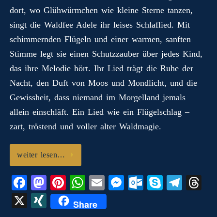
N
dort, wo Glühwürmchen wie kleine Sterne tanzen,
n
t
pp
er
.c
m
G
singt die Waldfee Adele ihr leises Schlaflied. Mit
o
schimmernden Flügeln und einer warmen, sanften
m
Stimme legt sie einen Schutzzauber über jedes Kind,
das ihre Melodie hört. Ihr Lied trägt die Ruhe der
Nacht, den Duft von Moos und Mondlicht, und die
Gewissheit, dass niemand im Morgelland jemals
allein einschläft. Ein Lied wie ein Flügelschlag –
zart, tröstend und voller alter Waldmagie.
weiter lesen…
Fa
M
Pi
W
E
M
O
S
Te
T
ce
as
nt
ha
m
es
ut
ky
le
hr
X
X
Share
bo
to
er
ts
ail
se
lo
pe
gr
ea
I