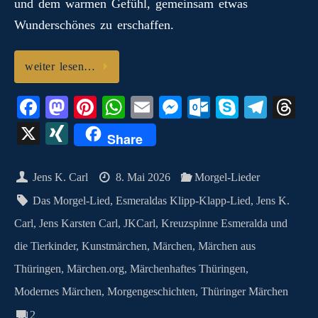
und dem warmen Gefühl, gemeinsam etwas
Wunderschönes zu erschaffen.
weiter lesen…
Fa
M
Pi
W
E
M
O
S
Te
T
ce
as
nt
ha
m
es
ut
ky
le
hr
X
X
Share
bo
to
er
ts
ail
se
lo
pe
gr
ea
I
ok
do
es
A
ng
ok
a
ds
N
Jens K. Carl
8. Mai 2026
Morgel-Lieder
n
t
pp
er
.c
m
G
Das Morgel-Lied
,
Esmeraldas Klipp-Klapp-Lied
,
Jens K.
o
Carl
,
Jens Karsten Carl
,
JKCarl
,
Kreuzspinne Esmeralda und
m
die Tierkinder
,
Kunstmärchen
,
Märchen
,
Märchen aus
Thüringen
,
Märchen.org
,
Märchenhaftes Thüringen
,
Modernes Märchen
,
Morgengeschichten
,
Thüringer Märchen
2