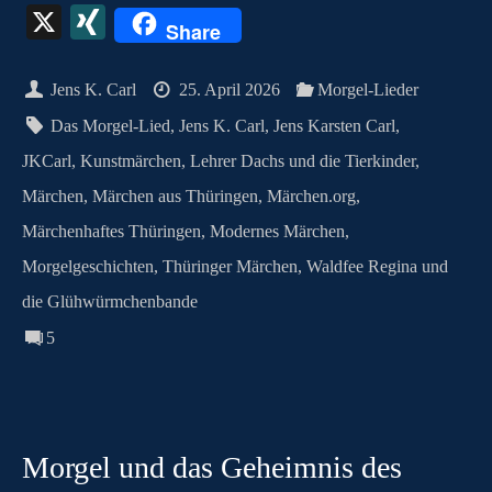
ce
as
nt
ha
m
es
ut
ky
le
hr
X
X
Share
bo
to
er
ts
ail
se
lo
pe
gr
ea
I
ok
do
es
A
ng
ok
a
ds
N
Jens K. Carl
25. April 2026
Morgel-Lieder
n
t
pp
er
.c
m
G
Das Morgel-Lied
,
Jens K. Carl
,
Jens Karsten Carl
,
o
JKCarl
,
Kunstmärchen
,
Lehrer Dachs und die Tierkinder
,
m
Märchen
,
Märchen aus Thüringen
,
Märchen.org
,
Märchenhaftes Thüringen
,
Modernes Märchen
,
Morgelgeschichten
,
Thüringer Märchen
,
Waldfee Regina und
die Glühwürmchenbande
5
Morgel und das Geheimnis des