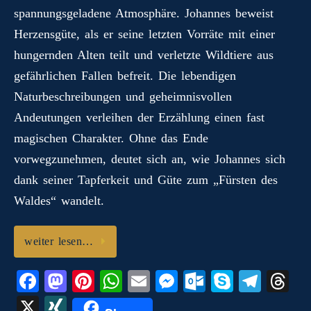
spannungsgeladene Atmosphäre. Johannes beweist
Herzensgüte, als er seine letzten Vorräte mit einer
hungernden Alten teilt und verletzte Wildtiere aus
gefährlichen Fallen befreit. Die lebendigen
Naturbeschreibungen und geheimnisvollen
Andeutungen verleihen der Erzählung einen fast
magischen Charakter. Ohne das Ende
vorwegzunehmen, deutet sich an, wie Johannes sich
dank seiner Tapferkeit und Güte zum „Fürsten des
Waldes“ wandelt.
weiter lesen…
Fa
M
Pi
W
E
M
O
S
Te
T
ce
as
nt
ha
m
es
ut
ky
le
hr
X
X