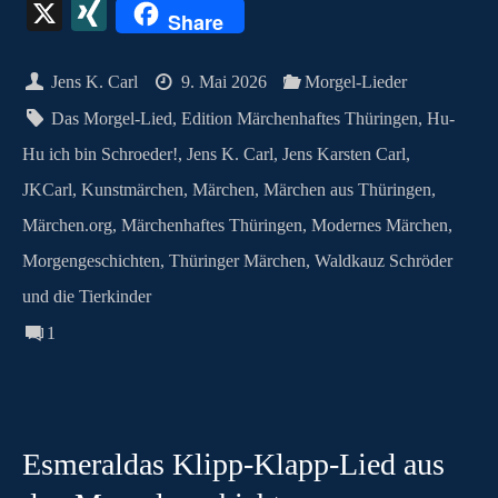
ce
as
nt
ha
m
es
ut
ky
le
hr
X
X
Share
bo
to
er
ts
ail
se
lo
pe
gr
ea
I
ok
do
es
A
ng
ok
a
ds
N
Jens K. Carl
9. Mai 2026
Morgel-Lieder
n
t
pp
er
.c
m
G
Das Morgel-Lied
,
Edition Märchenhaftes Thüringen
,
Hu-
o
Hu ich bin Schroeder!
,
Jens K. Carl
,
Jens Karsten Carl
,
m
JKCarl
,
Kunstmärchen
,
Märchen
,
Märchen aus Thüringen
,
Märchen.org
,
Märchenhaftes Thüringen
,
Modernes Märchen
,
Morgengeschichten
,
Thüringer Märchen
,
Waldkauz Schröder
und die Tierkinder
1
Esmeraldas Klipp‑Klapp‑Lied aus