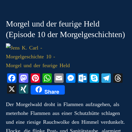
Morgel und der feurige Held
(Episode 10 der Morgelgeschichten)
Fa
M
Pi
W
E
M
O
S
Te
T
ce
as
nt
ha
m
es
ut
ky
le
hr
X
X
Share
bo
to
er
ts
ail
se
lo
pe
gr
ea
I
ok
do
es
A
ng
ok
a
ds
Der Morgelwald droht in Flammen aufzugehen, als
N
meterhohe Flammen aus einer Schutzhütte schlagen
n
t
pp
er
.c
m
G
und eine riesige Rauchwolke den Himmel verdunkelt.
o
Flocke, die flinke Post- und Sanitätstaube, alarmiert