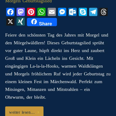
Fa
M
Pi
W
E
M
O
S
Te
T
ce
as
nt
ha
m
es
ut
ky
le
hr
X
X
Share
bo
to
er
ts
ail
se
lo
pe
gr
ea
I
ok
do
es
A
ng
ok
a
ds
Feiere den schönsten Tag des Jahres mit Morgel und
N
den Mörgelwäldlern! Dieses Geburtstagslied sprüht
n
t
pp
er
.c
m
G
vor guter Laune, hüpft direkt ins Herz und zaubert
o
Groß und Klein ein Lächeln ins Gesicht. Mit
m
eingängigen La‑la‑la-Hooks, warmen Waldklängen
und Morgels fröhlichem Ruf wird jeder Geburtstag zu
einem kleinen Fest im Märchenwald. Perfekt zum
Mitsingen, Mittanzen und Mitstrahlen – ein
Ohrwurm, der bleibt.
weiter lesen…