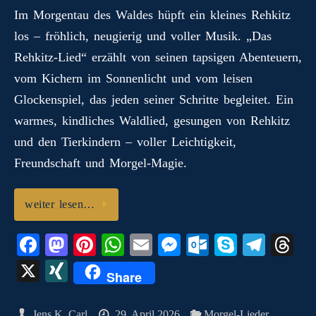
I
ok
do
es
A
ng
ok
a
ds
Im Morgentau des Waldes hüpft ein kleines Rehkitz
N
los – fröhlich, neugierig und voller Musik. „Das
n
t
pp
er
.c
m
G
Rehkitz‑Lied“ erzählt von seinen tapsigen Abenteuern,
o
vom Kichern im Sonnenlicht und vom leisen
m
Glockenspiel, das jeden seiner Schritte begleitet. Ein
warmes, kindliches Waldlied, gesungen von Rehkitz
und den Tierkindern – voller Leichtigkeit,
Freundschaft und Morgel‑Magie.
weiter lesen…
Fa
M
Pi
W
E
M
O
S
Te
T
ce
as
nt
ha
m
es
ut
ky
le
hr
X
X
Share
bo
to
er
ts
ail
se
lo
pe
gr
ea
I
ok
do
es
A
ng
ok
a
ds
Jens K. Carl
29. April 2026
Morgel-Lieder