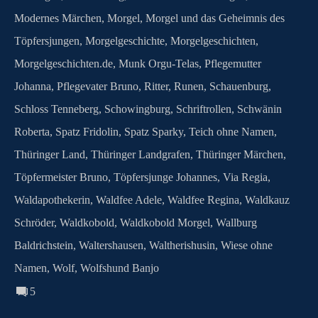
Modernes Märchen
,
Morgel
,
Morgel und das Geheimnis des
Töpfersjungen
,
Morgelgeschichte
,
Morgelgeschichten
,
Morgelgeschichten.de
,
Munk Orgu-Telas
,
Pflegemutter
Johanna
,
Pflegevater Bruno
,
Ritter
,
Runen
,
Schauenburg
,
Schloss Tenneberg
,
Schowingburg
,
Schriftrollen
,
Schwänin
Roberta
,
Spatz Fridolin
,
Spatz Sparky
,
Teich ohne Namen
,
Thüringer Land
,
Thüringer Landgrafen
,
Thüringer Märchen
,
Töpfermeister Bruno
,
Töpfersjunge Johannes
,
Via Regia
,
Waldapothekerin
,
Waldfee Adele
,
Waldfee Regina
,
Waldkauz
Schröder
,
Waldkobold
,
Waldkobold Morgel
,
Wallburg
Baldrichstein
,
Waltershausen
,
Waltherishusin
,
Wiese ohne
Namen
,
Wolf
,
Wolfshund Banjo
5