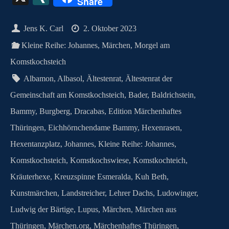
Share
bo
to
er
ts
ail
se
lo
pe
gr
ea
I
ok
do
es
A
ng
ok
a
ds
N
Jens K. Carl
2. Oktober 2023
n
t
pp
er
.c
m
G
Kleine Reihe: Johannes
,
Märchen
,
Morgel am
o
Komstkochsteich
m
Albamon
,
Albasol
,
Ältestenrat
,
Ältestenrat der
Gemeinschaft am Komstkochsteich
,
Bader
,
Baldrichstein
,
Bammy
,
Burgberg
,
Dracabas
,
Edition Märchenhaftes
Thüringen
,
Eichhörnchendame Bammy
,
Hexenrasen
,
Hexentanzplatz
,
Johannes
,
Kleine Reihe: Johannes
,
Komstkochsteich
,
Komstkochswiese
,
Komstkochteich
,
Kräuterhexe
,
Kreuzspinne Esmeralda
,
Kuh Beth
,
Kunstmärchen
,
Landstreicher
,
Lehrer Dachs
,
Ludowinger
,
Ludwig der Bärtige
,
Lupus
,
Märchen
,
Märchen aus
Thüringen
,
Märchen.org
,
Märchenhaftes Thüringen
,