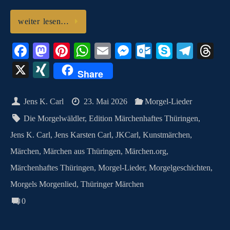
weiter lesen…
Fa
M
Pi
W
E
M
O
S
Te
T
ce
as
nt
ha
m
es
ut
ky
le
hr
X
X
Share
bo
to
er
ts
ail
se
lo
pe
gr
ea
I
ok
do
es
A
ng
ok
a
ds
N
Jens K. Carl
23. Mai 2026
Morgel-Lieder
n
t
pp
er
.c
m
G
Die Morgelwäldler
,
Edition Märchenhaftes Thüringen
,
o
Jens K. Carl
,
Jens Karsten Carl
,
JKCarl
,
Kunstmärchen
,
m
Märchen
,
Märchen aus Thüringen
,
Märchen.org
,
Märchenhaftes Thüringen
,
Morgel-Lieder
,
Morgelgeschichten
,
Morgels Morgenlied
,
Thüringer Märchen
0