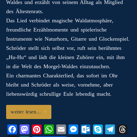
Waldes und erzählt von seinem Alltag als Mitglied
des Ältestenrats.
Das Lied verbindet magische Waldatmosphäre,
freundliche Erzählmomente und spielerische
Instrumente wie Naturhorn, Gitarre und Glockenspiel.
Schröder stellt sich selbst vor, ruft sein berühmtes
„Hu‑Hu“ und lädt die kleinen Zuhörer ein, mit ihm
in die Welt des Morgel‑Waldes einzutauchen.
Ein charmantes Charakterlied, das sofort im Ohr
bleibt und Schröder als weise, vornehme, aber
liebenswürdig schrullige Eule lebendig macht.
weiter lesen…
Fa
M
Pi
W
E
M
O
S
Te
T