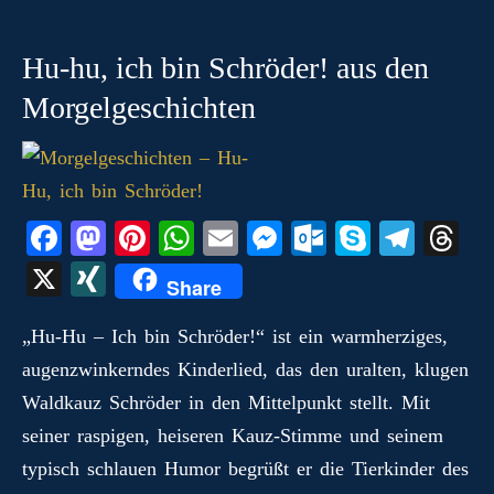
Hu-hu, ich bin Schröder! aus den
Morgelgeschichten
Fa
M
Pi
W
E
M
O
S
Te
T
ce
as
nt
ha
m
es
ut
ky
le
hr
X
X
Share
bo
to
er
ts
ail
se
lo
pe
gr
ea
I
ok
do
es
A
ng
ok
a
ds
„Hu‑Hu – Ich bin Schröder!“ ist ein warmherziges,
N
augenzwinkerndes Kinderlied, das den uralten, klugen
n
t
pp
er
.c
m
G
Waldkauz Schröder in den Mittelpunkt stellt. Mit
o
seiner raspigen, heiseren Kauz‑Stimme und seinem
m
typisch schlauen Humor begrüßt er die Tierkinder des