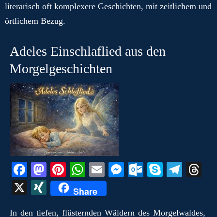
literarisch oft komplexere Geschichten, mit zeitlichem und
örtlichem Bezug.
Adeles Einschlaflied aus den
Morgelgeschichten
Fa
M
Pi
W
E
M
O
S
Te
T
ce
as
nt
ha
m
es
ut
ky
le
hr
X
X
Share
bo
to
er
ts
ail
se
lo
pe
gr
ea
I
ok
do
es
A
ng
ok
a
ds
In den tiefen, flüsternden Wäldern des Morgelwaldes,