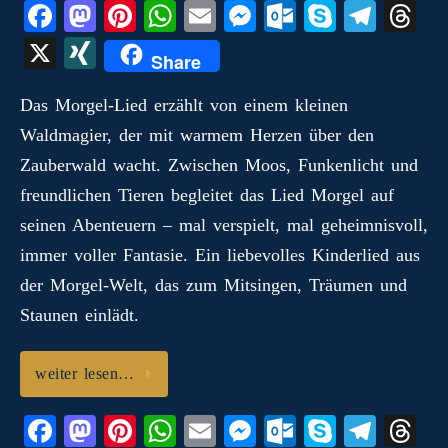
Fa
M
Pi
W
E
M
O
S
Te
T
ce
as
nt
ha
m
es
ut
ky
le
hr
X
X
Share
bo
to
er
ts
ail
se
lo
pe
gr
ea
I
ok
do
es
A
ng
ok
a
ds
Das Morgel‑Lied erzählt von einem kleinen
N
Waldmagier, der mit warmem Herzen über den
n
t
pp
er
.c
m
G
Zauberwald wacht. Zwischen Moos, Funkenlicht und
o
freundlichen Tieren begleitet das Lied Morgel auf
m
seinen Abenteuern – mal verspielt, mal geheimnisvoll,
immer voller Fantasie. Ein liebevolles Kinderlied aus
der Morgel‑Welt, das zum Mitsingen, Träumen und
Staunen einlädt.
weiter lesen…
Fa
M
Pi
W
E
M
O
S
Te
T