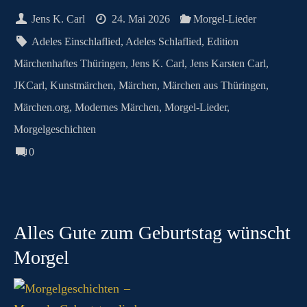
ok
do
es
A
ng
ok
a
ds
N
Jens K. Carl
24. Mai 2026
Morgel-Lieder
n
t
pp
er
.c
m
G
Adeles Einschlaflied
,
Adeles Schlaflied
,
Edition
o
Märchenhaftes Thüringen
,
Jens K. Carl
,
Jens Karsten Carl
,
m
JKCarl
,
Kunstmärchen
,
Märchen
,
Märchen aus Thüringen
,
Märchen.org
,
Modernes Märchen
,
Morgel-Lieder
,
Morgelgeschichten
0
Alles Gute zum Geburtstag wünscht
Morgel