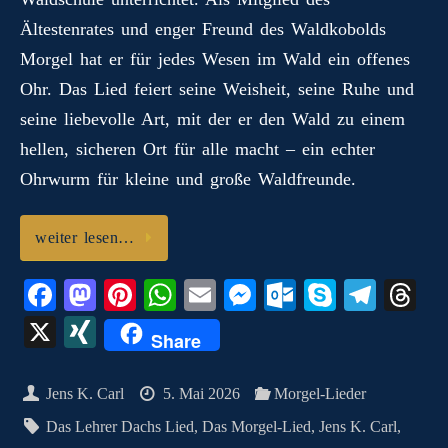
m
Ältestenrates und enger Freund des Waldkobolds
Morgel hat er für jedes Wesen im Wald ein offenes
Ohr. Das Lied feiert seine Weisheit, seine Ruhe und
seine liebevolle Art, mit der er den Wald zu einem
hellen, sicheren Ort für alle macht – ein echter
Ohrwurm für kleine und große Waldfreunde.
weiter lesen…
Fa
M
Pi
W
E
M
O
S
Te
T
ce
as
nt
ha
m
es
ut
ky
le
hr
X
X
Share
bo
to
er
ts
ail
se
lo
pe
gr
ea
I
ok
do
es
A
ng
ok
a
ds
N
Jens K. Carl
5. Mai 2026
Morgel-Lieder
n
t
pp
er
.c
m
G
Das Lehrer Dachs Lied
,
Das Morgel-Lied
,
Jens K. Carl
,