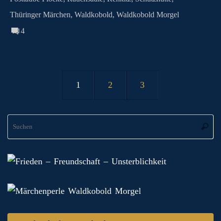
Thüringer Märchen
,
Waldkobold
,
Waldkobold Morgel
4
1
2
3
S
Suche
na