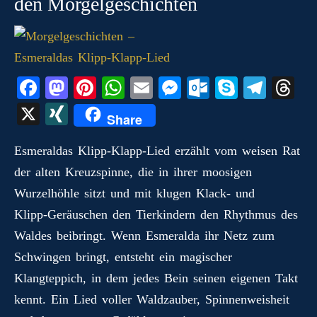
den Morgelgeschichten
Fa
M
Pi
W
E
M
O
S
Te
T
ce
as
nt
ha
m
es
ut
ky
le
hr
X
X
Share
bo
to
er
ts
ail
se
lo
pe
gr
ea
I
ok
do
es
A
ng
ok
a
ds
Esmeraldas Klipp‑Klapp‑Lied erzählt vom weisen Rat
N
der alten Kreuzspinne, die in ihrer moosigen
n
t
pp
er
.c
m
G
Wurzelhöhle sitzt und mit klugen Klack‑ und
o
Klipp‑Geräuschen den Tierkindern den Rhythmus des
m
Waldes beibringt. Wenn Esmeralda ihr Netz zum
Schwingen bringt, entsteht ein magischer
Klangteppich, in dem jedes Bein seinen eigenen Takt
kennt. Ein Lied voller Waldzauber, Spinnenweisheit