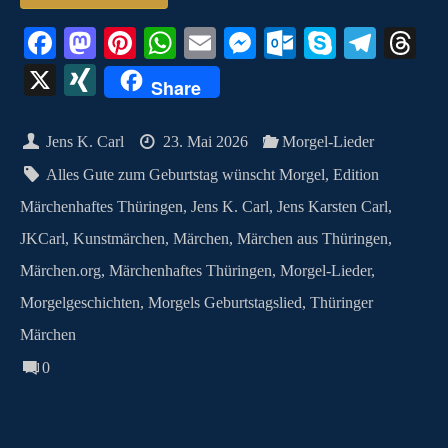
Fa
M
Pi
W
E
M
O
S
Te
T
ce
as
nt
ha
m
es
ut
ky
le
hr
X
X
Share
bo
to
er
ts
ail
se
lo
pe
gr
ea
I
ok
do
es
A
ng
ok
a
ds
N
Jens K. Carl
23. Mai 2026
Morgel-Lieder
n
t
pp
er
.c
m
G
Alles Gute zum Geburtstag wünscht Morgel
,
Edition
o
Märchenhaftes Thüringen
,
Jens K. Carl
,
Jens Karsten Carl
,
m
JKCarl
,
Kunstmärchen
,
Märchen
,
Märchen aus Thüringen
,
Märchen.org
,
Märchenhaftes Thüringen
,
Morgel-Lieder
,
Morgelgeschichten
,
Morgels Geburtstagslied
,
Thüringer
Märchen
0