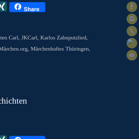
X
X
Share
I
N
G
ten Carl
,
JKCarl
,
Karlos Zahnputzlied
,
Märchen.org
,
Märchenhaftes Thüringen
,
chichten