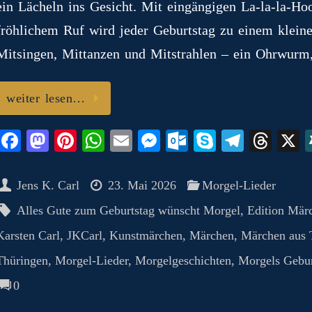
n
t
pp
er
.c
m
ein Lächeln ins Gesicht. Mit eingängigen La‑la‑la-
o
fröhlichem Ruf wird jeder Geburtstag zu einem klei
m
Mitsingen, Mittanzen und Mitstrahlen – ein Ohrwurm, 
weiter lesen…
Fa
M
Pi
W
E
M
O
S
Te
T
ce
as
nt
ha
m
es
ut
ky
le
hr
bo
to
er
ts
ail
se
lo
pe
gr
ea
Jens K. Carl
23. Mai 2026
Morgel-Lieder
ok
do
es
A
ng
ok
a
ds
Alles Gute zum Geburtstag wünscht Morgel
,
Edition Mär
n
t
pp
er
.c
m
Karsten Carl
,
JKCarl
,
Kunstmärchen
,
Märchen
,
Märchen aus 
o
Thüringen
,
Morgel-Lieder
,
Morgelgeschichten
,
Morgels Gebur
m
0