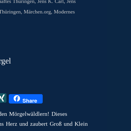
G
aftes Thüringen
,
Jens K. Carl
,
Jens
Thüringen
,
Märchen.org
,
Modernes
rgel
X
X
Share
I
den Mörgelwäldlern! Dieses
N
 ins Herz und zaubert Groß und Klein
G