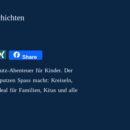
chichten
X
X
Share
I
utz‑Abenteuer für Kinder. Der
N
eputzen Spass macht: Kreiseln,
G
eal für Familien, Kitas und alle