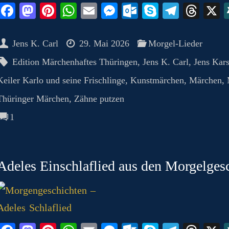
Fa
M
Pi
W
E
M
O
S
Te
T
ce
as
nt
ha
m
es
ut
ky
le
hr
bo
to
er
ts
ail
se
lo
pe
gr
ea
Jens K. Carl
29. Mai 2026
Morgel-Lieder
ok
do
es
A
ng
ok
a
ds
Edition Märchenhaftes Thüringen
,
Jens K. Carl
,
Jens Kars
n
t
pp
er
.c
m
Keiler Karlo und seine Frischlinge
,
Kunstmärchen
,
Märchen
,
o
Thüringer Märchen
,
Zähne putzen
m
1
Adeles Einschlaflied aus den Morgelges