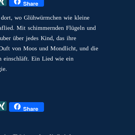
X
X
Share
I
, dort, wo Glühwürmchen wie kleine
N
hlaflied. Mit schimmernden Flügeln und
G
uber über jedes Kind, das ihre
n Duft von Moos und Mondlicht, und die
 einschläft. Ein Lied wie ein
ie.
X
X
Share
I
N