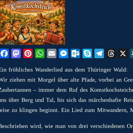
Fa
M
Pi
W
E
M
O
S
Te
T
ce
as
nt
ha
m
es
ut
ky
le
hr
Ein fröhliches Wanderlied aus dem Thüringer Wald:
bo
to
er
ts
ail
se
lo
pe
gr
ea
Wir ziehen mit Morgel über alte Pfade, vorbei an Gr
ok
do
es
A
ng
ok
a
ds
n
t
pp
er
.c
m
Zaubertannen – immer dem Ruf des Komstkochsteiche
o
uns über Berg und Tal, bis sich das märchenhafte Re
m
leise zu klingen beginnt. Ein Lied zum Mitwandern, 
Beschrieben wird, wie man von drei verschiedenen O