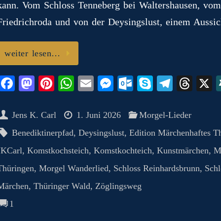
kann. Vom Schloss Tenneberg bei Waltershausen, vom
Friedrichroda und von der Deysingslust, einem Aussic
weiter lesen…
Fa
M
Pi
W
E
M
O
S
Te
T
ce
as
nt
ha
m
es
ut
ky
le
hr
bo
to
er
ts
ail
se
lo
pe
gr
ea
Jens K. Carl
1. Juni 2026
Morgel-Lieder
ok
do
es
A
ng
ok
a
ds
Benediktinerpfad
,
Deysingslust
,
Edition Märchenhaftes T
n
t
pp
er
.c
m
JKCarl
,
Komstkochsteich
,
Komstkochteich
,
Kunstmärchen
,
M
o
Thüringen
,
Morgel Wanderlied
,
Schloss Reinhardsbrunn
,
Schl
m
Märchen
,
Thüringer Wald
,
Zöglingsweg
1