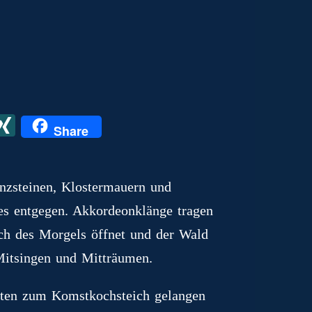
X
X
Share
I
N
enzsteinen, Klostermauern und
G
s entgegen. Akkordeonklänge tragen
ich des Morgels öffnet und der Wald
Mitsingen und Mitträumen.
rten zum Komstkochsteich gelangen