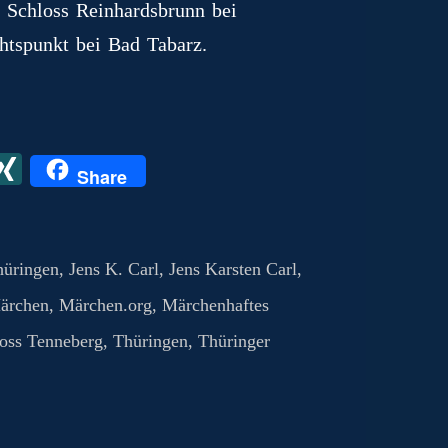
 Schloss Reinhardsbrunn bei
htspunkt bei Bad Tabarz.
X
X
Share
I
N
G
hüringen
,
Jens K. Carl
,
Jens Karsten Carl
,
ärchen
,
Märchen.org
,
Märchenhaftes
oss Tenneberg
,
Thüringen
,
Thüringer