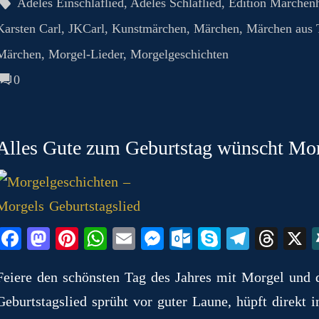
ok
do
es
A
ng
ok
a
ds
Adeles Einschlaflied
,
Adeles Schlaflied
,
Edition Märchenh
n
t
pp
er
.c
m
Karsten Carl
,
JKCarl
,
Kunstmärchen
,
Märchen
,
Märchen aus 
o
Märchen
,
Morgel-Lieder
,
Morgelgeschichten
m
0
Alles Gute zum Geburtstag wünscht Mo
Fa
M
Pi
W
E
M
O
S
Te
T
ce
as
nt
ha
m
es
ut
ky
le
hr
Feiere den schönsten Tag des Jahres mit Morgel und 
bo
to
er
ts
ail
se
lo
pe
gr
ea
Geburtstagslied sprüht vor guter Laune, hüpft direkt
ok
do
es
A
ng
ok
a
ds