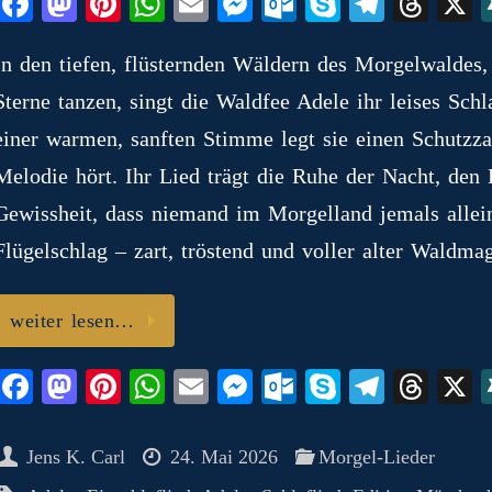
Fa
M
Pi
W
E
M
O
S
Te
T
ce
as
nt
ha
m
es
ut
ky
le
hr
In den tiefen, flüsternden Wäldern des Morgelwaldes
bo
to
er
ts
ail
se
lo
pe
gr
ea
Sterne tanzen, singt die Waldfee Adele ihr leises Sc
ok
do
es
A
ng
ok
a
ds
n
t
pp
er
.c
m
einer warmen, sanften Stimme legt sie einen Schutzza
o
Melodie hört. Ihr Lied trägt die Ruhe der Nacht, de
m
Gewissheit, dass niemand im Morgelland jemals allein
Flügelschlag – zart, tröstend und voller alter Waldmag
weiter lesen…
Fa
M
Pi
W
E
M
O
S
Te
T
ce
as
nt
ha
m
es
ut
ky
le
hr
bo
to
er
ts
ail
se
lo
pe
gr
ea
Jens K. Carl
24. Mai 2026
Morgel-Lieder