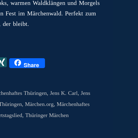
Hooks, warmen Waldklängen und Morgels
nen Fest im Märchenwald. Perfekt zum
der bleibt.
X
X
Share
I
N
G
chenhaftes Thüringen
,
Jens K. Carl
,
Jens
Thüringen
,
Märchen.org
,
Märchenhaftes
tstagslied
,
Thüringer Märchen