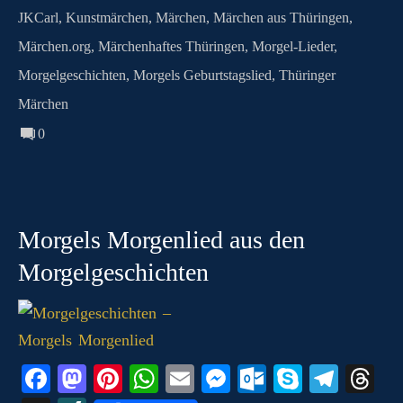
m
JKCarl
,
Kunstmärchen
,
Märchen
,
Märchen aus Thüringen
,
Märchen.org
,
Märchenhaftes Thüringen
,
Morgel-Lieder
,
Morgelgeschichten
,
Morgels Geburtstagslied
,
Thüringer
Märchen
0
Morgels Morgenlied aus den
Morgelgeschichten
Fa
M
Pi
W
E
M
O
S
Te
T