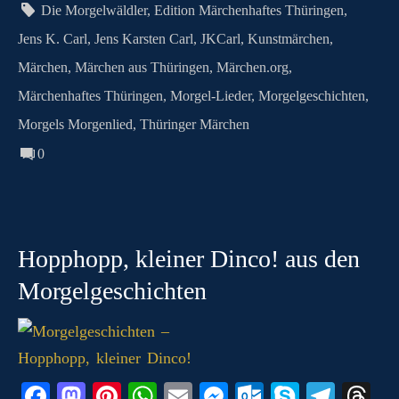
n
t
pp
er
.c
m
G
Die Morgelwäldler
,
Edition Märchenhaftes Thüringen
,
o
Jens K. Carl
,
Jens Karsten Carl
,
JKCarl
,
Kunstmärchen
,
m
Märchen
,
Märchen aus Thüringen
,
Märchen.org
,
Märchenhaftes Thüringen
,
Morgel-Lieder
,
Morgelgeschichten
,
Morgels Morgenlied
,
Thüringer Märchen
0
Hopphopp, kleiner Dinco! aus den
Morgelgeschichten
Fa
M
Pi
W
E
M
O
S
Te
T