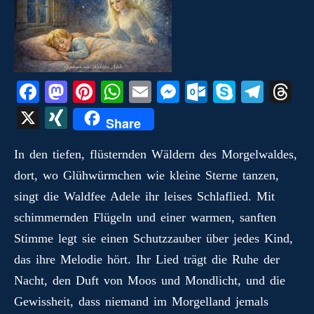
Fa
M
Pi
W
E
M
O
S
Te
T
ce
as
nt
ha
m
es
ut
ky
le
hr
X
X
Share
bo
to
er
ts
ail
se
lo
pe
gr
ea
I
ok
do
es
A
ng
ok
a
ds
In den tiefen, flüsternden Wäldern des Morgelwaldes,
N
dort, wo Glühwürmchen wie kleine Sterne tanzen,
n
t
pp
er
.c
m
G
singt die Waldfee Adele ihr leises Schlaflied. Mit
o
schimmernden Flügeln und einer warmen, sanften
m
Stimme legt sie einen Schutzzauber über jedes Kind,
das ihre Melodie hört. Ihr Lied trägt die Ruhe der
Nacht, den Duft von Moos und Mondlicht, und die
Gewissheit, dass niemand im Morgelland jemals