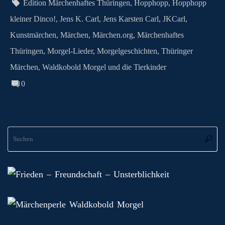
n
t
pp
er
.c
m
G
Edition Märchenhaftes Thüringen
,
Hopphopp
,
Hopphopp
o
kleiner Dinco!
,
Jens K. Carl
,
Jens Karsten Carl
,
JKCarl
,
m
Kunstmärchen
,
Märchen
,
Märchen.org
,
Märchenhaftes
Thüringen
,
Morgel-Lieder
,
Morgelgeschichten
,
Thüringer
Märchen
,
Waldkobold Morgel und die Tierkinder
0
S
Suche
na