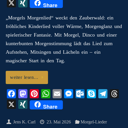
ce
as
nt
ha
m
es
ut
ky
le
hr
X
X
Share
bo
to
er
ts
ail
se
lo
pe
gr
ea
I
ok
do
es
A
ng
ok
a
ds
„Morgels Morgenlied“ weckt den Zauberwald: ein
N
fröhliches Kinderlied voller Wärme, Morgenglanz und
n
t
pp
er
.c
m
G
spielerischer Fantasie. Mit Morgel, Dinco und einer
o
kunterbunten Morgenstimmung lädt das Lied zum
m
Aufstehen, Mitsingen und Lächeln ein – ein
magischer Start in den Tag.
weiter lesen…
Fa
M
Pi
W
E
M
O
S
Te
T
ce
as
nt
ha
m
es
ut
ky
le
hr
X
X
Share
bo
to
er
ts
ail
se
lo
pe
gr
ea
I
ok
do
es
A
ng
ok
a
ds
N
Jens K. Carl
23. Mai 2026
Morgel-Lieder