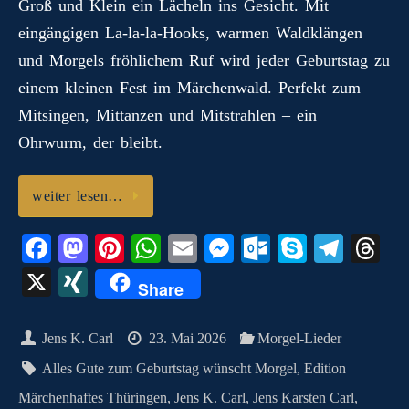
Groß und Klein ein Lächeln ins Gesicht. Mit
m
eingängigen La‑la‑la-Hooks, warmen Waldklängen
und Morgels fröhlichem Ruf wird jeder Geburtstag zu
einem kleinen Fest im Märchenwald. Perfekt zum
Mitsingen, Mittanzen und Mitstrahlen – ein
Ohrwurm, der bleibt.
weiter lesen…
Fa
M
Pi
W
E
M
O
S
Te
T
ce
as
nt
ha
m
es
ut
ky
le
hr
X
X
Share
bo
to
er
ts
ail
se
lo
pe
gr
ea
I
ok
do
es
A
ng
ok
a
ds
N
Jens K. Carl
23. Mai 2026
Morgel-Lieder
n
t
pp
er
.c
m
G
Alles Gute zum Geburtstag wünscht Morgel
,
Edition
o
Märchenhaftes Thüringen
,
Jens K. Carl
,
Jens Karsten Carl
,