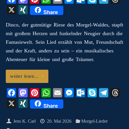
ce
as
nt
ha
m
es
ut
ky
le
hr
X
X
Share
bo
to
er
ts
ail
se
lo
pe
gr
ea
I
ok
do
es
A
ng
ok
a
ds
Dinco, der gutmütige Riese des Morgel‑Waldes, stapft
N
mit großem Herzen und funkelnder Neugier durch die
n
t
pp
er
.c
m
G
Fantasiewelt. Sein Lied erzählt von Mut, Freundschaft
o
und der Kraft, anders zu sein – ein musikalisches
m
Abenteuer für kleine und große Träumer.
weiter lesen…
Fa
M
Pi
W
E
M
O
S
Te
T
ce
as
nt
ha
m
es
ut
ky
le
hr
X
X
Share
bo
to
er
ts
ail
se
lo
pe
gr
ea
I
ok
do
es
A
ng
ok
a
ds
N
Jens K. Carl
20. Mai 2026
Morgel-Lieder