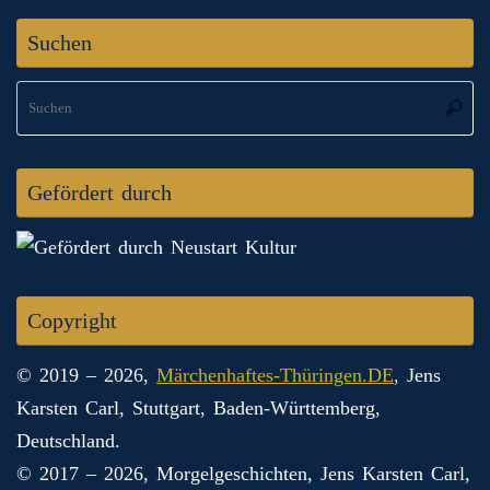
Suchen
S
Suche
na
Gefördert durch
Copyright
© 2019 – 2026,
Märchenhaftes-Thüringen.DE
, Jens
Karsten Carl, Stuttgart, Baden-Württemberg,
Deutschland.
© 2017 – 2026, Morgelgeschichten, Jens Karsten Carl,