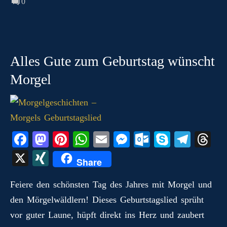
0
Alles Gute zum Geburtstag wünscht
Morgel
Fa
M
Pi
W
E
M
O
S
Te
T
ce
as
nt
ha
m
es
ut
ky
le
hr
X
X
Share
bo
to
er
ts
ail
se
lo
pe
gr
ea
I
ok
do
es
A
ng
ok
a
ds
Feiere den schönsten Tag des Jahres mit Morgel und
N
den Mörgelwäldlern! Dieses Geburtstagslied sprüht
n
t
pp
er
.c
m
G
vor guter Laune, hüpft direkt ins Herz und zaubert
o