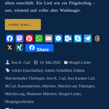
allein einschläft. Ein Lied wie ein Flügelschlag –
zart, tröstend und voller alter Waldmagie.
weiter lesen…
Fa
M
Pi
W
E
M
O
S
Te
T
ce
as
nt
ha
m
es
ut
ky
le
hr
X
X
Share
bo
to
er
ts
ail
se
lo
pe
gr
ea
I
ok
do
es
A
ng
ok
a
ds
N
Jens K. Carl
24. Mai 2026
Morgel-Lieder
n
t
pp
er
.c
m
G
Adeles Einschlaflied
,
Adeles Schlaflied
,
Edition
o
Märchenhaftes Thüringen
,
Jens K. Carl
,
Jens Karsten Carl
,
m
JKCarl
,
Kunstmärchen
,
Märchen
,
Märchen aus Thüringen
,
Märchen.org
,
Modernes Märchen
,
Morgel-Lieder
,
Morgelgeschichten