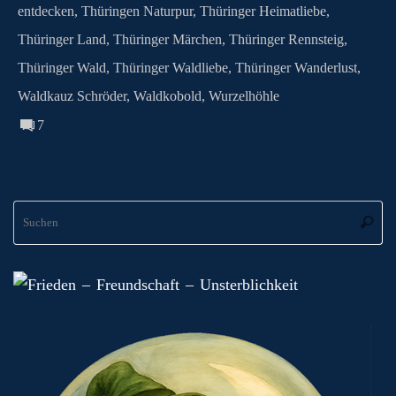
entdecken
,
Thüringen Naturpur
,
Thüringer Heimatliebe
,
Thüringer Land
,
Thüringer Märchen
,
Thüringer Rennsteig
,
Thüringer Wald
,
Thüringer Waldliebe
,
Thüringer Wanderlust
,
Waldkauz Schröder
,
Waldkobold
,
Wurzelhöhle
7
S
Suche
na