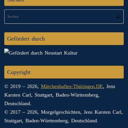
S
Suche
na
Gefördert durch
Copyright
© 2019 – 2026,
Märchenhaftes-Thüringen.DE
, Jens
Karsten Carl, Stuttgart, Baden-Württemberg,
Deutschland.
© 2017 – 2026, Morgelgeschichten, Jens Karsten Carl,
Stuttgart, Baden-Württemberg, Deutschland.