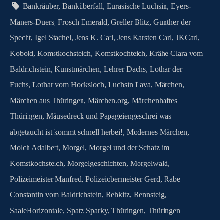
o
Bankräuber
,
Banküberfall
,
Eurasische Luchsin
,
Eyers-
m
Maners-Duers
,
Frosch Emerald
,
Greller Blitz
,
Gunther der
Specht
,
Igel Stachel
,
Jens K. Carl
,
Jens Karsten Carl
,
JKCarl
,
Kobold
,
Komstkochsteich
,
Komstkochteich
,
Krähe Clara vom
Baldrichstein
,
Kunstmärchen
,
Lehrer Dachs
,
Lothar der
Fuchs
,
Lothar vom Hocksloch
,
Luchsin Lava
,
Märchen
,
Märchen aus Thüringen
,
Märchen.org
,
Märchenhaftes
Thüringen
,
Mäusedreck und Papageiengeschrei was
abgetaucht ist kommt schnell herbei!
,
Modernes Märchen
,
Molch Adalbert
,
Morgel
,
Morgel und der Schatz im
Komstkochsteich
,
Morgelgeschichten
,
Morgelwald
,
Polizeimeister Manfred
,
Polizeiobermeister Gerd
,
Rabe
Constantin vom Baldrichstein
,
Rehkitz
,
Rennsteig
,
SaaleHorizontale
,
Spatz Sparky
,
Thüringen
,
Thüringen