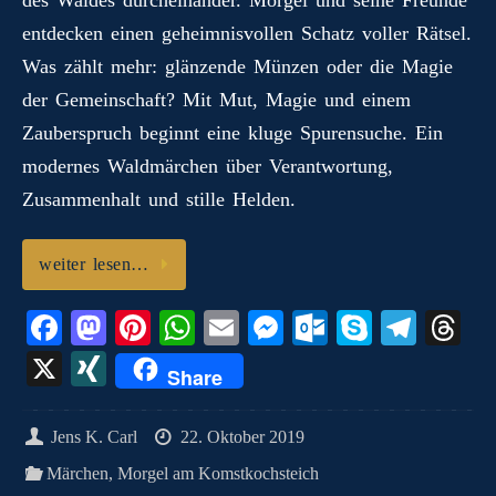
n
t
pp
er
.c
m
G
entdecken einen geheimnisvollen Schatz voller Rätsel.
o
Was zählt mehr: glänzende Münzen oder die Magie
m
der Gemeinschaft? Mit Mut, Magie und einem
Zauberspruch beginnt eine kluge Spurensuche. Ein
modernes Waldmärchen über Verantwortung,
Zusammenhalt und stille Helden.
weiter lesen…
Fa
M
Pi
W
E
M
O
S
Te
T
ce
as
nt
ha
m
es
ut
ky
le
hr
X
X
Share
bo
to
er
ts
ail
se
lo
pe
gr
ea
I
ok
do
es
A
ng
ok
a
ds
N
Jens K. Carl
22. Oktober 2019
n
t
pp
er
.c
m
G
Märchen
,
Morgel am Komstkochsteich