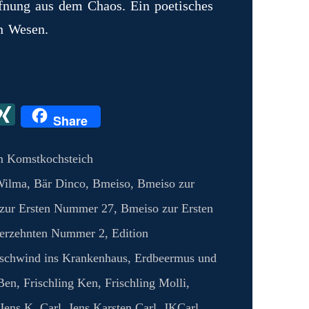
fnung aus dem Chaos. Ein poetisches
n Wesen.
X
X
Share
I
N
m Komstkochsteich
G
Wilma
,
Bär Dinco
,
Bmeiso
,
Bmeiso zur
zur Ersten Nummer 27
,
Bmeiso zur Ersten
ierzehnten Nummer 2
,
Edition
eschwind ins Krankenhaus
,
Erdbeermus und
 Ben
,
Frischling Ken
,
Frischling Molli
,
Jens K. Carl
,
Jens Karsten Carl
,
JKCarl
,