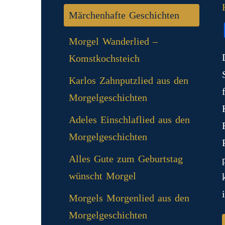
Märchenhafte Geschichten
Morgel Wanderlied –
Komstkochsteich
Karlos Zahnputzlied aus den
Morgelgeschichten
Adeles Einschlaflied aus den
Morgelgeschichten
Alles Gute zum Geburtstag
wünscht Morgel
Morgels Morgenlied aus den
Morgelgeschichten