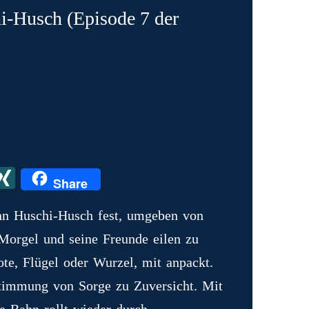
i-Husch (Episode 7 der
X
X
Share
I
hn Huschi-Husch fest, umgeben von
N
orgel und seine Freunde eilen zu
G
ote, Flügel oder Wurzel, mit anpackt.
Stimmung von Sorge zu Zuversicht. Mit
e Bahn rollt wieder durch