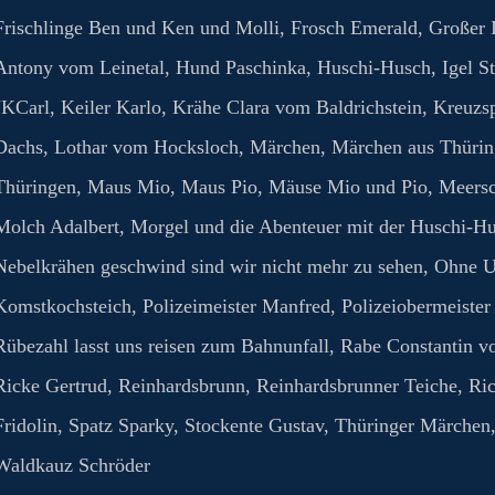
Frischlinge Ben und Ken und Molli
,
Frosch Emerald
,
Großer 
Antony vom Leinetal
,
Hund Paschinka
,
Huschi-Husch
,
Igel S
JKCarl
,
Keiler Karlo
,
Krähe Clara vom Baldrichstein
,
Kreuzs
Dachs
,
Lothar vom Hocksloch
,
Märchen
,
Märchen aus Thüri
Thüringen
,
Maus Mio
,
Maus Pio
,
Mäuse Mio und Pio
,
Meersc
Molch Adalbert
,
Morgel und die Abenteuer mit der Huschi-H
Nebelkrähen geschwind sind wir nicht mehr zu sehen
,
Ohne U
Komstkochsteich
,
Polizeimeister Manfred
,
Polizeiobermeister
Rübezahl lasst uns reisen zum Bahnunfall
,
Rabe Constantin v
Ricke Gertrud
,
Reinhardsbrunn
,
Reinhardsbrunner Teiche
,
Ric
Fridolin
,
Spatz Sparky
,
Stockente Gustav
,
Thüringer Märchen
Waldkauz Schröder