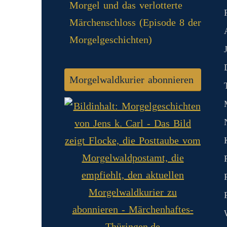
Morgel und das verlotterte
Märchenschloss (Episode 8 der
Morgelgeschichten)
Morgelwaldkurier abonnieren