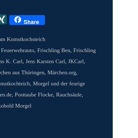
X
X
Share
I
N
am Komstkochsteich
G
,
Feuerwehrauto
,
Frischling Ben
,
Frischling
ns K. Carl
,
Jens Karsten Carl
,
JKCarl
,
chen aus Thüringen
,
Märchen.org
,
mstkochteich
,
Morgel und der feurige
en.de
,
Posttaube Flocke
,
Rauchsäule
,
obold Morgel