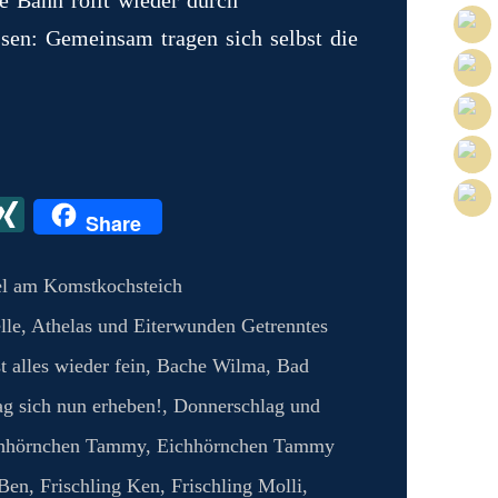
ssen: Gemeinsam tragen sich selbst die
X
X
Share
I
N
l am Komstkochsteich
G
lle
,
Athelas und Eiterwunden Getrenntes
 alles wieder fein
,
Bache Wilma
,
Bad
g sich nun erheben!
,
Donnerschlag und
hhörnchen Tammy
,
Eichhörnchen Tammy
 Ben
,
Frischling Ken
,
Frischling Molli
,