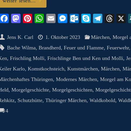
weiter lesen…
Fa
M
Pi
W
E
M
O
S
Te
T
ce
as
nt
ha
m
es
ut
ky
le
hr
bo
to
er
ts
ail
se
lo
pe
gr
ea
Jens K. Carl
1. Oktober 2023
Märchen
,
Morgel 
ok
do
es
A
ng
ok
a
ds
Bache Wilma
,
Brandherd
,
Feuer und Flamme
,
Feuerwehr
n
t
pp
er
.c
m
Ken
,
Frischling Molli
,
Frischlinge Ben und Ken und Molli
,
Je
o
Keiler Karlo
,
Komstkochsteich
,
Kunstmärchen
,
Märchen
,
Mär
m
Märchenhaftes Thüringen
,
Modernes Märchen
,
Morgel am Ko
Held
,
Morgelgeschichte
,
Morgelgeschichten
,
Morgelgeschicht
Rehkitz
,
Schutzhütte
,
Thüringer Märchen
,
Waldkobold
,
Waldk
4