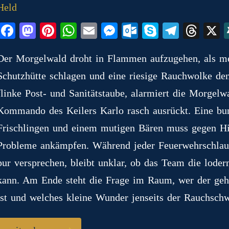
Fa
M
Pi
W
E
M
O
S
Te
T
ce
as
nt
ha
m
es
ut
ky
le
hr
Der Morgelwald droht in Flammen aufzugehen, als m
bo
to
er
ts
ail
se
lo
pe
gr
ea
Schutzhütte schlagen und eine riesige Rauchwolke de
ok
do
es
A
ng
ok
a
ds
n
t
pp
er
.c
m
flinke Post- und Sanitätstaube, alarmiert die Morgelw
o
Kommando des Keilers Karlo rasch ausrückt. Eine b
m
Frischlingen und einem mutigen Bären muss gegen Hit
Probleme ankämpfen. Während jeder Feuerwehrschlau
pur versprechen, bleibt unklar, ob das Team die lod
kann. Am Ende steht die Frage im Raum, wer der gehe
ist und welches kleine Wunder jenseits der Rauchsch