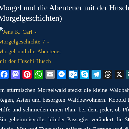
Morgel und die Abenteuer mit der Husch
Morgelgeschichten)
Fa
M
Pi
W
E
M
O
S
Te
T
ce
as
nt
ha
m
es
ut
ky
le
hr
Im stürmischen Morgelwald steckt die kleine Waldba
bo
to
er
ts
ail
se
lo
pe
gr
ea
Regen, Ästen und besorgten Waldbewohnern. Kobold M
ok
do
es
A
ng
ok
a
ds
n
t
pp
er
.c
m
Hilfe und schmieden einen Plan, bei dem jeder, ob Pf
o
Ein geheimnisvoller blinder Passagier verändert die 
Magie, Mut und Teamgeist gelingt die Rettung und di