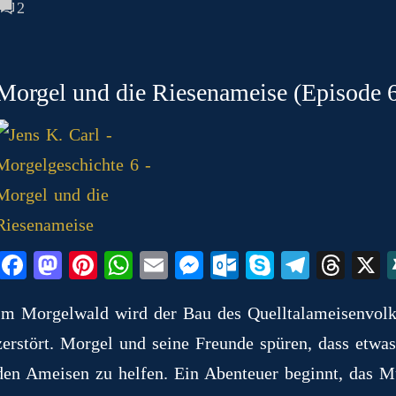
2
Morgel und die Riesenameise (Episode 6
Fa
M
Pi
W
E
M
O
S
Te
T
ce
as
nt
ha
m
es
ut
ky
le
hr
Im Morgelwald wird der Bau des Quelltalameisenvolk
bo
to
er
ts
ail
se
lo
pe
gr
ea
zerstört. Morgel und seine Freunde spüren, dass etwa
ok
do
es
A
ng
ok
a
ds
n
t
pp
er
.c
m
den Ameisen zu helfen. Ein Abenteuer beginnt, das M