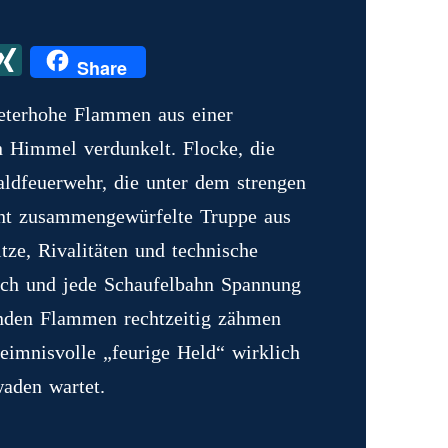
X
X
Share
I
eterhohe Flammen aus einer
N
n Himmel verdunkelt. Flocke, die
G
aldfeuerwehr, die unter dem strengen
unt zusammengewürfelte Truppe aus
ze, Rivalitäten und technische
ch und jede Schaufelbahn Spannung
ernden Flammen rechtzeitig zähmen
imnisvolle „feurige Held“ wirklich
waden wartet.