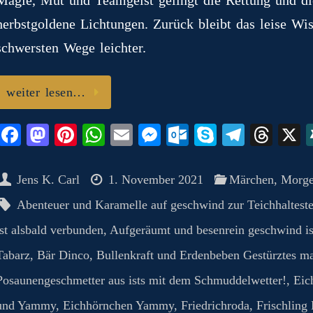
m
herbstgoldene Lichtungen. Zurück bleibt das leise Wi
schwersten Wege leichter.
weiter lesen…
Fa
M
Pi
W
E
M
O
S
Te
T
ce
as
nt
ha
m
es
ut
ky
le
hr
bo
to
er
ts
ail
se
lo
pe
gr
ea
Jens K. Carl
1. November 2021
Märchen
,
Morge
ok
do
es
A
ng
ok
a
ds
Abenteuer und Karamelle auf geschwind zur Teichhalteste
n
t
pp
er
.c
m
ist alsbald verbunden
,
Aufgeräumt und besenrein geschwind ist
o
Tabarz
,
Bär Dinco
,
Bullenkraft und Erdenbeben Gestürztes ma
m
Posaunengeschmetter aus ists mit dem Schmuddelwetter!
,
Eic
und Yammy
,
Eichhörnchen Yammy
,
Friedrichroda
,
Frischling