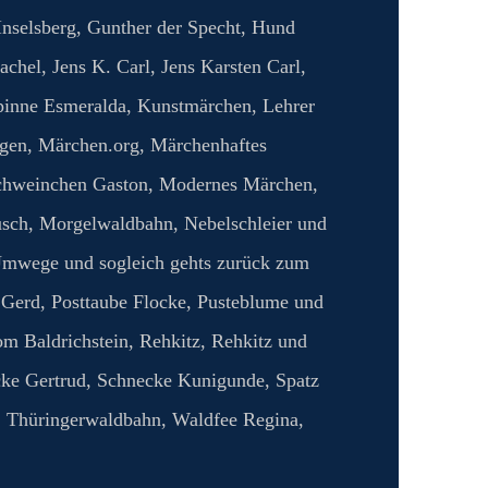
Inselsberg
,
Gunther der Specht
,
Hund
tachel
,
Jens K. Carl
,
Jens Karsten Carl
,
pinne Esmeralda
,
Kunstmärchen
,
Lehrer
ngen
,
Märchen.org
,
Märchenhaftes
hweinchen Gaston
,
Modernes Märchen
,
usch
,
Morgelwaldbahn
,
Nebelschleier und
mwege und sogleich gehts zurück zum
 Gerd
,
Posttaube Flocke
,
Pusteblume und
om Baldrichstein
,
Rehkitz
,
Rehkitz und
ke Gertrud
,
Schnecke Kunigunde
,
Spatz
,
Thüringerwaldbahn
,
Waldfee Regina
,