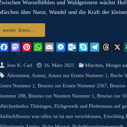
o
Zwischen Wurzelhöhlen und Waldgeistern wächst Hof
m
Märchen über Natur, Wandel und die Kraft der kleine
weiter lesen…
Fa
M
Pi
W
E
M
O
S
Te
T
ce
as
nt
ha
m
es
ut
ky
le
hr
bo
to
er
ts
ail
se
lo
pe
gr
ea
Jens K. Carl
16. März 2021
Märchen
,
Morgel a
ok
do
es
A
ng
ok
a
ds
Ältestenrat
,
Aomsi
,
Aomsi zur Ersten Nummer 1
,
Bache 
n
t
pp
er
.c
m
Ersten Nummer 2
,
Bmeiso zur Ersten Nummer 2567
,
Bmeiso 
o
Nummer 288
,
Bmeiso zur Neunten Nummer 1
,
Bmeiso zur V
m
Märchenhaftes Thüringen
,
Elchgeweih und Fledermaus auf g
Haifischflossen was offen ist ist nun verschlossen
,
Frischling
Hilfsträgerin Tmüra
,
Hohe Wurzel
,
HoheWurzelameisenvolk
,