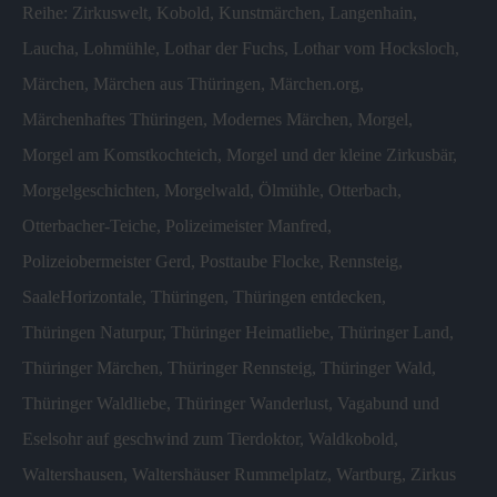
Reihe: Zirkuswelt
,
Kobold
,
Kunstmärchen
,
Langenhain
,
Laucha
,
Lohmühle
,
Lothar der Fuchs
,
Lothar vom Hocksloch
,
Märchen
,
Märchen aus Thüringen
,
Märchen.org
,
Märchenhaftes Thüringen
,
Modernes Märchen
,
Morgel
,
Morgel am Komstkochteich
,
Morgel und der kleine Zirkusbär
,
Morgelgeschichten
,
Morgelwald
,
Ölmühle
,
Otterbach
,
Otterbacher-Teiche
,
Polizeimeister Manfred
,
Polizeiobermeister Gerd
,
Posttaube Flocke
,
Rennsteig
,
SaaleHorizontale
,
Thüringen
,
Thüringen entdecken
,
Thüringen Naturpur
,
Thüringer Heimatliebe
,
Thüringer Land
,
Thüringer Märchen
,
Thüringer Rennsteig
,
Thüringer Wald
,
Thüringer Waldliebe
,
Thüringer Wanderlust
,
Vagabund und
Eselsohr auf geschwind zum Tierdoktor
,
Waldkobold
,
Waltershausen
,
Waltershäuser Rummelplatz
,
Wartburg
,
Zirkus