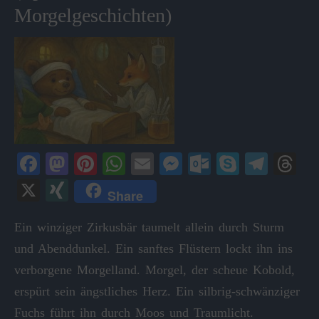
Morgelgeschichten)
Fa
M
Pi
W
E
M
O
S
Te
T
ce
as
nt
ha
m
es
ut
ky
le
hr
X
X
Share
bo
to
er
ts
ail
se
lo
pe
gr
ea
I
ok
do
es
A
ng
ok
a
ds
Ein winziger Zirkusbär taumelt allein durch Sturm
N
und Abenddunkel. Ein sanftes Flüstern lockt ihn ins
n
t
pp
er
.c
m
G
verborgene Morgelland. Morgel, der scheue Kobold,
o
erspürt sein ängstliches Herz. Ein silbrig-schwänziger
m
Fuchs führt ihn durch Moos und Traumlicht.