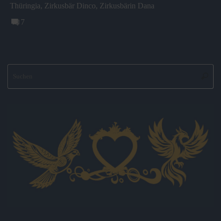
Thüringia
,
Zirkusbär Dinco
,
Zirkusbärin Dana
7
S
Suche
na