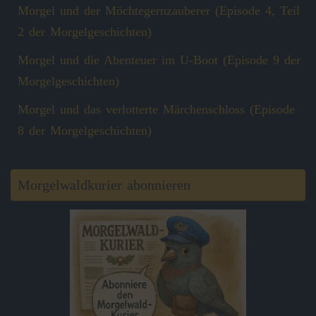
Morgel und der Möchtegernzauberer (Episode 4, Teil
2 der Morgelgeschichten)
Morgel und die Abenteuer im U-Boot (Episode 9 der
Morgelgeschichten)
Morgel und das verlotterte Märchenschloss (Episode
8 der Morgelgeschichten)
Morgelwaldkurier abonnieren