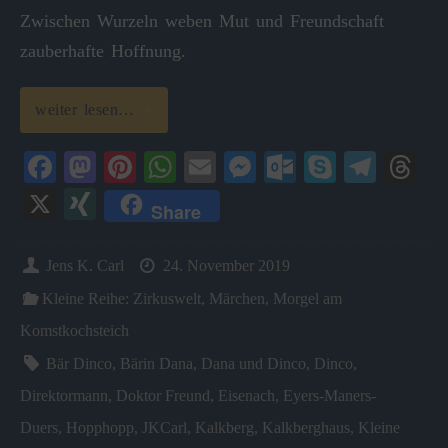
Zwischen Wurzeln weben Mut und Freundschaft
zauberhafte Hoffnung.
weiter lesen…
Fa
M
Pi
W
E
M
O
S
Te
T
ce
as
nt
ha
m
es
ut
ky
le
hr
X
X
Share
bo
to
er
ts
ail
se
lo
pe
gr
ea
I
ok
do
es
A
ng
ok
a
ds
N
Jens K. Carl
24. November 2019
n
t
pp
er
.c
m
G
Kleine Reihe: Zirkuswelt
,
Märchen
,
Morgel am
o
Komstkochsteich
m
Bär Dinco
,
Bärin Dana
,
Dana und Dinco
,
Dinco
,
Direktormann
,
Doktor Freund
,
Eisenach
,
Eyers-Maners-
Duers
,
Hopphopp
,
JKCarl
,
Kalkberg
,
Kalkberghaus
,
Kleine