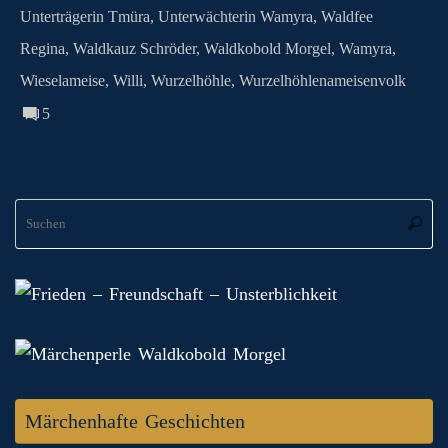
Unterträgerin Tmüra
,
Unterwächterin Wamyra
,
Waldfee
Regina
,
Waldkauz Schröder
,
Waldkobold Morgel
,
Wamyra
,
Wieselameise
,
Willi
,
Wurzelhöhle
,
Wurzelhöhlenameisenvolk
5
S
Suche
na
Märchenhafte Geschichten