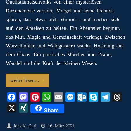
Quelltalameisenvolks von einer mysteriösen
n
t
pp
er
.c
m
G
Riesenameise zerstört. Morgel und seine Freunde
o
spüren, dass etwas nicht stimmt – und machen sich
m
auf, den Ameisen zu helfen. Ein Abenteuer beginnt,
das Mut, Magie und Gemeinschaft verlangt. Zwischen
Wurzelhöhlen und Waldgeistern wächst Hoffnung aus
dem Chaos. Ein poetisches Märchen über Natur,
Wandel und die Kraft der kleinen Wesen.
weiter lesen…
Fa
M
Pi
W
E
M
O
S
Te
T
ce
as
nt
ha
m
es
ut
ky
le
hr
X
X
Share
bo
to
er
ts
ail
se
lo
pe
gr
ea
I
ok
do
es
A
ng
ok
a
ds
N
Jens K. Carl
16. März 2021