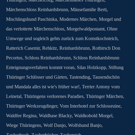
Märchenschloss Reinhardsbrunn
,
Mäusefamilie Berti
,
Mischlingshund Paschinka
,
Modernes Märchen
,
Morgel und
das verlotterte Märchenschloss
,
Morgelwaldpostamt
,
Ohne
Umwege und sogleich gehts zurück zum Komstkochsteich
,
Ratterich Casemir
,
Rehkitz
,
Reinhardsbrunn
,
Rothirsch Don
Pecortus
,
Schloss Reinhardsbrunn
,
Schloss Reinhardsbrunn
Enteignungsverfahren kommt voran
,
Silas Holzkopp
,
Stiftung
Thüringer Schlösser und Gärten
,
Tastending
,
Tausendschön
und Mandala alles ist wie's früher war!
,
Terrier Antony vom
Leinetal
,
Thüringens verlorenes Paradies
,
Thüringer Märchen
,
Thüringer Werkzeugdinger
,
Vom Interhotel zur Schlossruine
,
Waldfee Regina
,
Waldhase Blacky
,
Waldkobold Morgel
,
Wiege Thüringens
,
Wolf Danjo
,
Wolfshund Banjo
,
Zauberbuch
,
Zauberbücher
,
Zauberstab