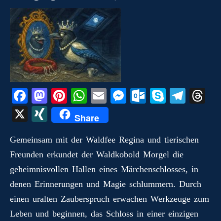
Fa
M
Pi
W
E
M
O
S
Te
T
ce
as
nt
ha
m
es
ut
ky
le
hr
X
X
Share
bo
to
er
ts
ail
se
lo
pe
gr
ea
I
ok
do
es
A
ng
ok
a
ds
Gemeinsam mit der Waldfee Regina und tierischen
N
Freunden erkundet der Waldkobold Morgel die
n
t
pp
er
.c
m
G
geheimnisvollen Hallen eines Märchenschlosses, in
o
denen Erinnerungen und Magie schlummern. Durch
m
einen uralten Zauberspruch erwachen Werkzeuge zum
Leben und beginnen, das Schloss in einer einzigen