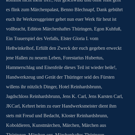
es flink zum Märchenpalast
,
Benno Blechnapf
,
Dank gebührt
euch ihr Werkzeuggeister gehet nun euer Werk für heut ist
vollbracht
,
Edition Märchenhaftes Thüringen
,
Egon Kuhfuß
,
Ein Trauerspiel des Verfalls
,
Elster Gloria I. vom
Heßwinkelhof
,
Erfüllt den Zweck der euch gegeben erweckt
jene Hallen zu neuem Leben
,
Forestarius Hubertus
,
Hammerschlag und Eisenfeile dieses Teil ist wieder heile!
,
Handwerkzeug und Gerät der Thüringer seid des Fürsten
willens ihr nützlich Dinger
,
Hotel Reinhardsbrunn
,
Jagdschloss Reinhardsbrunn
,
Jens K. Carl
,
Jens Karsten Carl
,
JKCarl
,
Kehret heim zu euer Handwerksmeister dient ihm
stets mit Freud und Bedacht
,
Kloster Reinhardsbrunn
,
Koboldieren
,
Kunstmärchen
,
Märchen
,
Märchen aus
Thüringen
,
Märchen.org
,
Märchenhaftes Thüringen
,