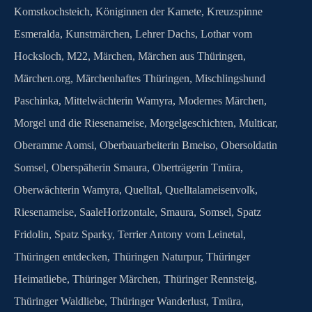
Komstkochsteich
,
Königinnen der Kamete
,
Kreuzspinne
Esmeralda
,
Kunstmärchen
,
Lehrer Dachs
,
Lothar vom
Hocksloch
,
M22
,
Märchen
,
Märchen aus Thüringen
,
Märchen.org
,
Märchenhaftes Thüringen
,
Mischlingshund
Paschinka
,
Mittelwächterin Wamyra
,
Modernes Märchen
,
Morgel und die Riesenameise
,
Morgelgeschichten
,
Multicar
,
Oberamme Aomsi
,
Oberbauarbeiterin Bmeiso
,
Obersoldatin
Somsel
,
Oberspäherin Smaura
,
Oberträgerin Tmüra
,
Oberwächterin Wamyra
,
Quelltal
,
Quelltalameisenvolk
,
Riesenameise
,
SaaleHorizontale
,
Smaura
,
Somsel
,
Spatz
Fridolin
,
Spatz Sparky
,
Terrier Antony vom Leinetal
,
Thüringen entdecken
,
Thüringen Naturpur
,
Thüringer
Heimatliebe
,
Thüringer Märchen
,
Thüringer Rennsteig
,
Thüringer Waldliebe
,
Thüringer Wanderlust
,
Tmüra
,