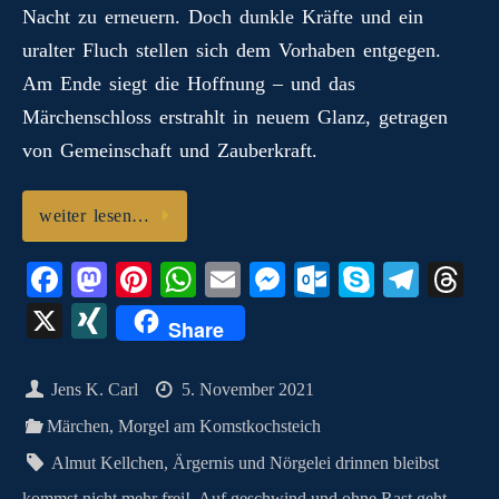
Nacht zu erneuern. Doch dunkle Kräfte und ein
uralter Fluch stellen sich dem Vorhaben entgegen.
Am Ende siegt die Hoffnung – und das
Märchenschloss erstrahlt in neuem Glanz, getragen
von Gemeinschaft und Zauberkraft.
weiter lesen…
Fa
M
Pi
W
E
M
O
S
Te
T
ce
as
nt
ha
m
es
ut
ky
le
hr
X
X
Share
bo
to
er
ts
ail
se
lo
pe
gr
ea
I
ok
do
es
A
ng
ok
a
ds
N
Jens K. Carl
5. November 2021
n
t
pp
er
.c
m
G
Märchen
,
Morgel am Komstkochsteich
o
Almut Kellchen
,
Ärgernis und Nörgelei drinnen bleibst
m
kommst nicht mehr frei!
,
Auf geschwind und ohne Rast geht