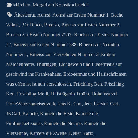
n
t
pp
er
.c
m
G
Märchen
,
Morgel am Komstkochsteich
o
Ältestenrat
,
Aomsi
,
Aomsi zur Ersten Nummer 1
,
Bache
m
Wilma
,
Bär Dinco
,
Bmeiso
,
Bmeiso zur Ersten Nummer 2
,
Bmeiso zur Ersten Nummer 2567
,
Bmeiso zur Ersten Nummer
27
,
Bmeiso zur Ersten Nummer 288
,
Bmeiso zur Neunten
Nummer 1
,
Bmeiso zur Vierzehnten Nummer 2
,
Edition
Märchenhaftes Thüringen
,
Elchgeweih und Fledermaus auf
geschwind ins Krankenhaus
,
Erdbeermus und Haifischflossen
was offen ist ist nun verschlossen
,
Frischling Ben
,
Frischling
Ken
,
Frischling Molli
,
Hilfsträgerin Tmüra
,
Hohe Wurzel
,
HoheWurzelameisenvolk
,
Jens K. Carl
,
Jens Karsten Carl
,
JKCarl
,
Kamete
,
Kamete die Erste
,
Kamete die
Fünfundsiebzigste
,
Kamete die Neunte
,
Kamete die
Vierzehnte
,
Kamete die Zweite
,
Keiler Karlo
,