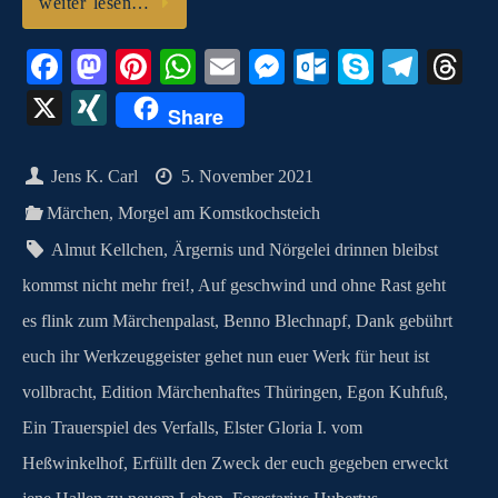
weiter lesen…
Fa
M
Pi
W
E
M
O
S
Te
T
ce
as
nt
ha
m
es
ut
ky
le
hr
X
X
Share
bo
to
er
ts
ail
se
lo
pe
gr
ea
I
ok
do
es
A
ng
ok
a
ds
N
Jens K. Carl
5. November 2021
n
t
pp
er
.c
m
G
Märchen
,
Morgel am Komstkochsteich
o
Almut Kellchen
,
Ärgernis und Nörgelei drinnen bleibst
m
kommst nicht mehr frei!
,
Auf geschwind und ohne Rast geht
es flink zum Märchenpalast
,
Benno Blechnapf
,
Dank gebührt
euch ihr Werkzeuggeister gehet nun euer Werk für heut ist
vollbracht
,
Edition Märchenhaftes Thüringen
,
Egon Kuhfuß
,
Ein Trauerspiel des Verfalls
,
Elster Gloria I. vom
Heßwinkelhof
,
Erfüllt den Zweck der euch gegeben erweckt