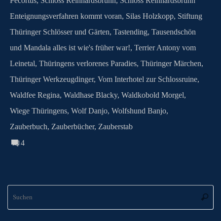
Pecortus
,
Schloss Reinhardsbrunn
,
Schloss Reinhardsbrunn
Enteignungsverfahren kommt voran
,
Silas Holzkopp
,
Stiftung
Thüringer Schlösser und Gärten
,
Tastending
,
Tausendschön
und Mandala alles ist wie's früher war!
,
Terrier Antony vom
Leinetal
,
Thüringens verlorenes Paradies
,
Thüringer Märchen
,
Thüringer Werkzeugdinger
,
Vom Interhotel zur Schlossruine
,
Waldfee Regina
,
Waldhase Blacky
,
Waldkobold Morgel
,
Wiege Thüringens
,
Wolf Danjo
,
Wolfshund Banjo
,
Zauberbuch
,
Zauberbücher
,
Zauberstab
4
S
Suche
na