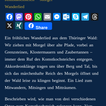
Fa
M
Pi
W
E
M
O
S
Te
T
ce
as
nt
ha
m
es
ut
ky
le
hr
X
X
Share
bo
to
er
ts
ail
se
lo
pe
gr
ea
I
ok
do
es
A
ng
ok
a
ds
Ein fröhliches Wanderlied aus dem Thüringer Wald:
N
Wir ziehen mit Morgel über alte Pfade, vorbei an
n
t
pp
er
.c
m
G
Grenzsteinen, Klostermauern und Zaubertannen –
o
immer dem Ruf des Komstkochsteiches entgegen.
m
Akkordeonklänge tragen uns über Berg und Tal, bis
sich das märchenhafte Reich des Morgels öffnet und
der Wald leise zu klingen beginnt. Ein Lied zum
Mitwandern, Mitsingen und Mitträumen.
Beschrieben wird, wie man von drei verschiedenen
Orten zum Komstkochsteich gelangen kann. Vom