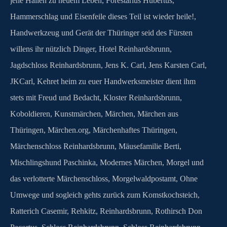
jene Hallen zu neuem Leben
,
Forestarius Hubertus
,
Hammerschlag und Eisenfeile dieses Teil ist wieder heile!
,
Handwerkzeug und Gerät der Thüringer seid des Fürsten
willens ihr nützlich Dinger
,
Hotel Reinhardsbrunn
,
Jagdschloss Reinhardsbrunn
,
Jens K. Carl
,
Jens Karsten Carl
,
JKCarl
,
Kehret heim zu euer Handwerksmeister dient ihm
stets mit Freud und Bedacht
,
Kloster Reinhardsbrunn
,
Koboldieren
,
Kunstmärchen
,
Märchen
,
Märchen aus
Thüringen
,
Märchen.org
,
Märchenhaftes Thüringen
,
Märchenschloss Reinhardsbrunn
,
Mäusefamilie Berti
,
Mischlingshund Paschinka
,
Modernes Märchen
,
Morgel und
das verlotterte Märchenschloss
,
Morgelwaldpostamt
,
Ohne
Umwege und sogleich gehts zurück zum Komstkochsteich
,
Ratterich Casemir
,
Rehkitz
,
Reinhardsbrunn
,
Rothirsch Don