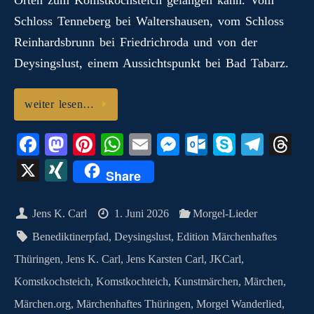
Schloss Tenneberg bei Waltershausen, vom Schloss
Reinhardsbrunn bei Friedrichroda und von der
Deysingslust, einem Aussichtspunkt bei Bad Tabarz.
weiter lesen…
Fa
M
Pi
W
E
M
O
S
Te
T
ce
as
nt
ha
m
es
ut
ky
le
hr
X
X
Share
bo
to
er
ts
ail
se
lo
pe
gr
ea
I
ok
do
es
A
ng
ok
a
ds
N
Jens K. Carl
1. Juni 2026
Morgel-Lieder
n
t
pp
er
.c
m
G
Benediktinerpfad
,
Deysingslust
,
Edition Märchenhaftes
o
Thüringen
,
Jens K. Carl
,
Jens Karsten Carl
,
JKCarl
,
m
Komstkochsteich
,
Komstkochteich
,
Kunstmärchen
,
Märchen
,
Märchen.org
,
Märchenhaftes Thüringen
,
Morgel Wanderlied
,