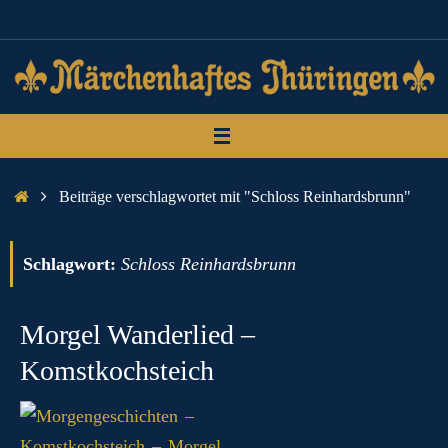
Zum
Inhalt
springen
Start
Beiträge verschlagwortet mit "Schloss Reinhardsbrunn"
Schlagwort:
Schloss Reinhardsbrunn
Morgel Wanderlied –
Komstkochsteich