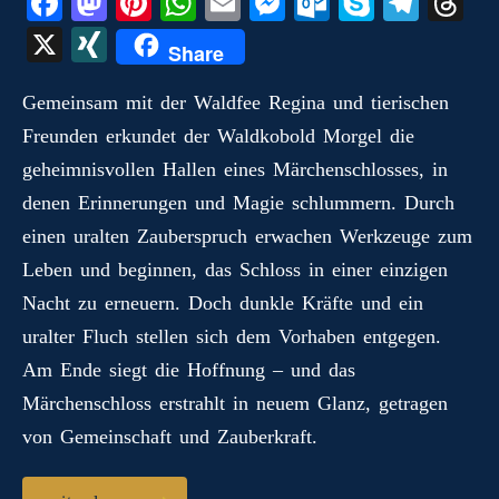
Fa
M
Pi
W
E
M
O
S
Te
T
ce
as
nt
ha
m
es
ut
ky
le
hr
X
X
Share
bo
to
er
ts
ail
se
lo
pe
gr
ea
I
ok
do
es
A
ng
ok
a
ds
Gemeinsam mit der Waldfee Regina und tierischen
N
Freunden erkundet der Waldkobold Morgel die
n
t
pp
er
.c
m
G
geheimnisvollen Hallen eines Märchenschlosses, in
o
denen Erinnerungen und Magie schlummern. Durch
m
einen uralten Zauberspruch erwachen Werkzeuge zum
Leben und beginnen, das Schloss in einer einzigen
Nacht zu erneuern. Doch dunkle Kräfte und ein
uralter Fluch stellen sich dem Vorhaben entgegen.
Am Ende siegt die Hoffnung – und das
Märchenschloss erstrahlt in neuem Glanz, getragen
von Gemeinschaft und Zauberkraft.