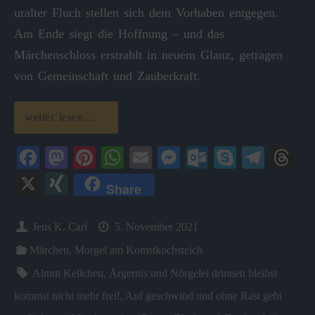
uralter Fluch stellen sich dem Vorhaben entgegen.
Am Ende siegt die Hoffnung – und das
Märchenschloss erstrahlt in neuem Glanz, getragen
von Gemeinschaft und Zauberkraft.
weiter lesen…
Fa
M
Pi
W
E
M
O
S
Te
T
ce
as
nt
ha
m
es
ut
ky
le
hr
X
X
Share
bo
to
er
ts
ail
se
lo
pe
gr
ea
I
ok
do
es
A
ng
ok
a
ds
N
Jens K. Carl
5. November 2021
n
t
pp
er
.c
m
G
Märchen
,
Morgel am Komstkochsteich
o
Almut Kellchen
,
Ärgernis und Nörgelei drinnen bleibst
m
kommst nicht mehr frei!
,
Auf geschwind und ohne Rast geht