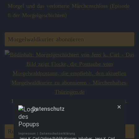
Morgel und das verlotterte Märchenschloss (Episode
8 der Morgelgeschichten)
Morgelwaldkurier abonnieren
Hier kannst du den
Morgelwaldkurier
abonnieren.
Datenschutz
Danke!
Rezension schreiben
Impressum
|
Datenschutzerklärung
Jens K. Carl Online Publikationen, Inhaber: Jens K. Carl