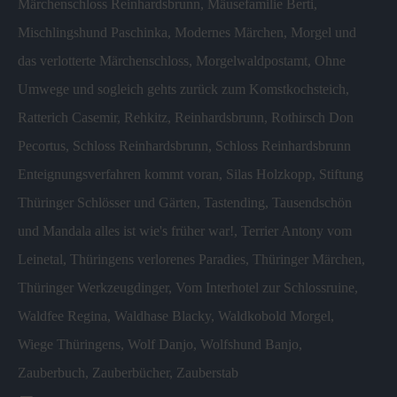
Märchenschloss Reinhardsbrunn
,
Mäusefamilie Berti
,
Mischlingshund Paschinka
,
Modernes Märchen
,
Morgel und
das verlotterte Märchenschloss
,
Morgelwaldpostamt
,
Ohne
Umwege und sogleich gehts zurück zum Komstkochsteich
,
Ratterich Casemir
,
Rehkitz
,
Reinhardsbrunn
,
Rothirsch Don
Pecortus
,
Schloss Reinhardsbrunn
,
Schloss Reinhardsbrunn
Enteignungsverfahren kommt voran
,
Silas Holzkopp
,
Stiftung
Thüringer Schlösser und Gärten
,
Tastending
,
Tausendschön
und Mandala alles ist wie's früher war!
,
Terrier Antony vom
Leinetal
,
Thüringens verlorenes Paradies
,
Thüringer Märchen
,
Thüringer Werkzeugdinger
,
Vom Interhotel zur Schlossruine
,
Waldfee Regina
,
Waldhase Blacky
,
Waldkobold Morgel
,
Wiege Thüringens
,
Wolf Danjo
,
Wolfshund Banjo
,
Zauberbuch
,
Zauberbücher
,
Zauberstab