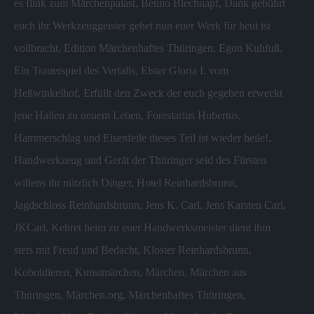
es flink zum Märchenpalast
,
Benno Blechnapf
,
Dank gebührt
euch ihr Werkzeuggeister gehet nun euer Werk für heut ist
vollbracht
,
Edition Märchenhaftes Thüringen
,
Egon Kuhfuß
,
Ein Trauerspiel des Verfalls
,
Elster Gloria I. vom
Heßwinkelhof
,
Erfüllt den Zweck der euch gegeben erweckt
jene Hallen zu neuem Leben
,
Forestarius Hubertus
,
Hammerschlag und Eisenfeile dieses Teil ist wieder heile!
,
Handwerkzeug und Gerät der Thüringer seid des Fürsten
willens ihr nützlich Dinger
,
Hotel Reinhardsbrunn
,
Jagdschloss Reinhardsbrunn
,
Jens K. Carl
,
Jens Karsten Carl
,
JKCarl
,
Kehret heim zu euer Handwerksmeister dient ihm
stets mit Freud und Bedacht
,
Kloster Reinhardsbrunn
,
Koboldieren
,
Kunstmärchen
,
Märchen
,
Märchen aus
Thüringen
,
Märchen.org
,
Märchenhaftes Thüringen
,