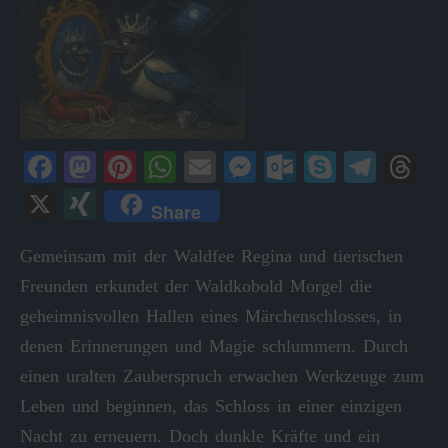
Fa
M
Pi
W
E
M
O
S
Te
T
ce
as
nt
ha
m
es
ut
ky
le
hr
X
X
Share
bo
to
er
ts
ail
se
lo
pe
gr
ea
I
ok
do
es
A
ng
ok
a
ds
Gemeinsam mit der Waldfee Regina und tierischen
N
Freunden erkundet der Waldkobold Morgel die
n
t
pp
er
.c
m
G
geheimnisvollen Hallen eines Märchenschlosses, in
o
denen Erinnerungen und Magie schlummern. Durch
m
einen uralten Zauberspruch erwachen Werkzeuge zum
Leben und beginnen, das Schloss in einer einzigen
Nacht zu erneuern. Doch dunkle Kräfte und ein