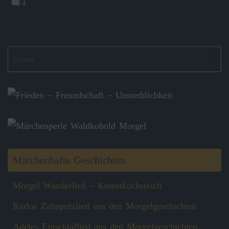
4
S
Suche
na
Märchenhafte Geschichten
Morgel Wanderlied – Komstkochsteich
Karlos Zahnputzlied aus den Morgelgeschichten
Adeles Einschlaflied aus den Morgelgeschichten