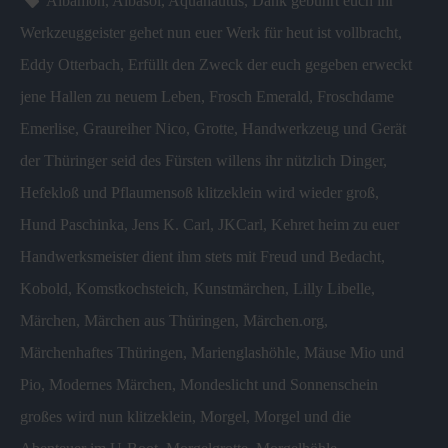
Albamon
,
Albasol
,
Aquanautus
,
Dank gebührt euch ihr
m
Werkzeuggeister gehet nun euer Werk für heut ist vollbracht
,
Eddy Otterbach
,
Erfüllt den Zweck der euch gegeben erweckt
jene Hallen zu neuem Leben
,
Frosch Emerald
,
Froschdame
Emerlise
,
Graureiher Nico
,
Grotte
,
Handwerkzeug und Gerät
der Thüringer seid des Fürsten willens ihr nützlich Dinger
,
Hefekloß und Pflaumensoß klitzeklein wird wieder groß
,
Hund Paschinka
,
Jens K. Carl
,
JKCarl
,
Kehret heim zu euer
Handwerksmeister dient ihm stets mit Freud und Bedacht
,
Kobold
,
Komstkochsteich
,
Kunstmärchen
,
Lilly Libelle
,
Märchen
,
Märchen aus Thüringen
,
Märchen.org
,
Märchenhaftes Thüringen
,
Marienglashöhle
,
Mäuse Mio und
Pio
,
Modernes Märchen
,
Mondeslicht und Sonnenschein
großes wird nun klitzeklein
,
Morgel
,
Morgel und die