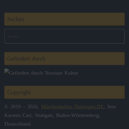
Suchen
S
Suche
na
Gefördert durch
Copyright
© 2019 – 2026,
Märchenhaftes-Thüringen.DE
, Jens
Karsten Carl, Stuttgart, Baden-Württemberg,
Deutschland.