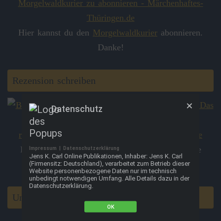
Hier kannst du den
Morgelwaldkurier
abonnieren.
Danke!
Rezension schreiben
Datenschutz
Hier kannst du eine kurze
Rezension
auf Google
Impressum
|
Datenschutzerklärung
Jens K. Carl Online Publikationen, Inhaber: Jens K. Carl
hinterlassen. Danke!
(Firmensitz: Deutschland), verarbeitet zum Betrieb dieser
Website personenbezogene Daten nur im technisch
unbedingt notwendigen Umfang. Alle Details dazu in der
Datenschutzerklärung.
Unterstütze das Projekt
OK