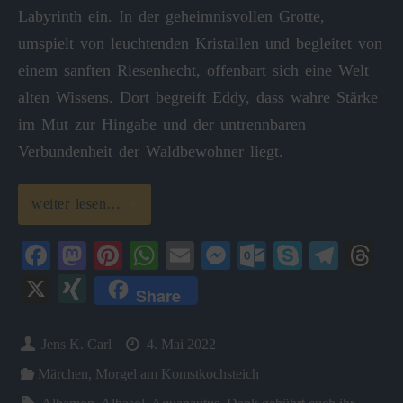
Labyrinth ein. In der geheimnisvollen Grotte,
umspielt von leuchtenden Kristallen und begleitet von
einem sanften Riesenhecht, offenbart sich eine Welt
alten Wissens. Dort begreift Eddy, dass wahre Stärke
im Mut zur Hingabe und der untrennbaren
Verbundenheit der Waldbewohner liegt.
weiter lesen…
Fa
M
Pi
W
E
M
O
S
Te
T
ce
as
nt
ha
m
es
ut
ky
le
hr
X
X
Share
bo
to
er
ts
ail
se
lo
pe
gr
ea
I
ok
do
es
A
ng
ok
a
ds
N
Jens K. Carl
4. Mai 2022
n
t
pp
er
.c
m
G
Märchen
,
Morgel am Komstkochsteich
o