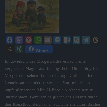
Fa
M
Pi
W
E
M
O
S
Te
T
ce
as
nt
ha
m
es
ut
ky
le
hr
X
X
Share
bo
to
er
ts
ail
se
lo
pe
gr
ea
I
ok
do
es
A
ng
ok
a
ds
Im Zwielicht des Morgelwaldes erwacht eine
N
vergessene Magie, als der ängstliche Otter Eddy bei
n
t
pp
er
.c
m
G
Morgel und seinem bunten Gefolge Zuflucht findet.
o
Gemeinsam schmieden sie den Plan, mit einem
m
kupferglänzenden Mini-U-Boot ein Abenteurer zu
unternehmen. Geräuschlos gleitet das Gefährt durch
den Komstkochsteich und taucht in ein unterirdisches