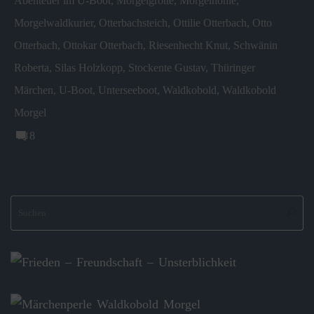
Abenteuer im U-Boot
,
Morgelgrotte
,
Morgelhöhle
,
Morgelwaldkurier
,
Otterbachsteich
,
Ottilie Otterbach
,
Otto
Otterbach
,
Ottokar Otterbach
,
Riesenhecht Knut
,
Schwänin
Roberta
,
Silas Holzkopp
,
Stockente Gustav
,
Thüringer
Märchen
,
U-Boot
,
Unterseeboot
,
Waldkobold
,
Waldkobold
Morgel
8
S
Suche
na