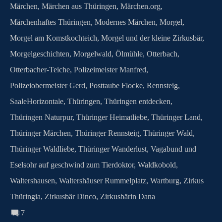
Märchen
,
Märchen aus Thüringen
,
Märchen.org
,
Märchenhaftes Thüringen
,
Modernes Märchen
,
Morgel
,
Morgel am Komstkochteich
,
Morgel und der kleine Zirkusbär
,
Morgelgeschichten
,
Morgelwald
,
Ölmühle
,
Otterbach
,
Otterbacher-Teiche
,
Polizeimeister Manfred
,
Polizeiobermeister Gerd
,
Posttaube Flocke
,
Rennsteig
,
SaaleHorizontale
,
Thüringen
,
Thüringen entdecken
,
Thüringen Naturpur
,
Thüringer Heimatliebe
,
Thüringer Land
,
Thüringer Märchen
,
Thüringer Rennsteig
,
Thüringer Wald
,
Thüringer Waldliebe
,
Thüringer Wanderlust
,
Vagabund und
Eselsohr auf geschwind zum Tierdoktor
,
Waldkobold
,
Waltershausen
,
Waltershäuser Rummelplatz
,
Wartburg
,
Zirkus
Thüringia
,
Zirkusbär Dinco
,
Zirkusbärin Dana
7