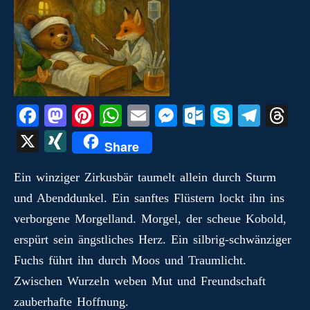
Fa
M
Pi
W
E
M
O
S
Te
T
ce
as
nt
ha
m
es
ut
ky
le
hr
X
X
Share
bo
to
er
ts
ail
se
lo
pe
gr
ea
I
ok
do
es
A
ng
ok
a
ds
Ein winziger Zirkusbär taumelt allein durch Sturm
N
und Abenddunkel. Ein sanftes Flüstern lockt ihn ins
n
t
pp
er
.c
m
G
verborgene Morgelland. Morgel, der scheue Kobold,
o
erspürt sein ängstliches Herz. Ein silbrig-schwänziger
m
Fuchs führt ihn durch Moos und Traumlicht.
Zwischen Wurzeln weben Mut und Freundschaft
zauberhafte Hoffnung.