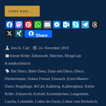
weiter lesen…
Fa
M
Pi
W
E
M
O
S
Te
T
ce
as
nt
ha
m
es
ut
ky
le
hr
X
X
Share
bo
to
er
ts
ail
se
lo
pe
gr
ea
I
ok
do
es
A
ng
ok
a
ds
N
Jens K. Carl
24. November 2019
n
t
pp
er
.c
m
G
Kleine Reihe: Zirkuswelt
,
Märchen
,
Morgel am
o
Komstkochsteich
m
Bär Dinco
,
Bärin Dana
,
Dana und Dinco
,
Dinco
,
Direktormann
,
Doktor Freund
,
Eisenach
,
Eyers-Maners-
Duers
,
Hopphopp
,
JKCarl
,
Kalkberg
,
Kalkberghaus
,
Kleine
Reihe: Zirkuswelt
,
Kobold
,
Kunstmärchen
,
Langenhain
,
Laucha
,
Lohmühle
,
Lothar der Fuchs
,
Lothar vom Hocksloch
,