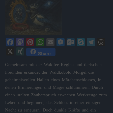
Fa
M
Pi
W
E
M
O
S
Te
T
ce
as
nt
ha
m
es
ut
ky
le
hr
X
X
Share
bo
to
er
ts
ail
se
lo
pe
gr
ea
I
ok
do
es
A
ng
ok
a
ds
Gemeinsam mit der Waldfee Regina und tierischen
N
Freunden erkundet der Waldkobold Morgel die
n
t
pp
er
.c
m
G
geheimnisvollen Hallen eines Märchenschlosses, in
o
denen Erinnerungen und Magie schlummern. Durch
m
einen uralten Zauberspruch erwachen Werkzeuge zum
Leben und beginnen, das Schloss in einer einzigen
Nacht zu erneuern. Doch dunkle Kräfte und ein