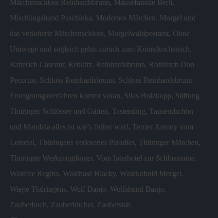
Märchenschloss Reinhardsbrunn
,
Mäusefamilie Berti
,
Mischlingshund Paschinka
,
Modernes Märchen
,
Morgel und
das verlotterte Märchenschloss
,
Morgelwaldpostamt
,
Ohne
Umwege und sogleich gehts zurück zum Komstkochsteich
,
Ratterich Casemir
,
Rehkitz
,
Reinhardsbrunn
,
Rothirsch Don
Pecortus
,
Schloss Reinhardsbrunn
,
Schloss Reinhardsbrunn
Enteignungsverfahren kommt voran
,
Silas Holzkopp
,
Stiftung
Thüringer Schlösser und Gärten
,
Tastending
,
Tausendschön
und Mandala alles ist wie's früher war!
,
Terrier Antony vom
Leinetal
,
Thüringens verlorenes Paradies
,
Thüringer Märchen
,
Thüringer Werkzeugdinger
,
Vom Interhotel zur Schlossruine
,
Waldfee Regina
,
Waldhase Blacky
,
Waldkobold Morgel
,
Wiege Thüringens
,
Wolf Danjo
,
Wolfshund Banjo
,
Zauberbuch
,
Zauberbücher
,
Zauberstab