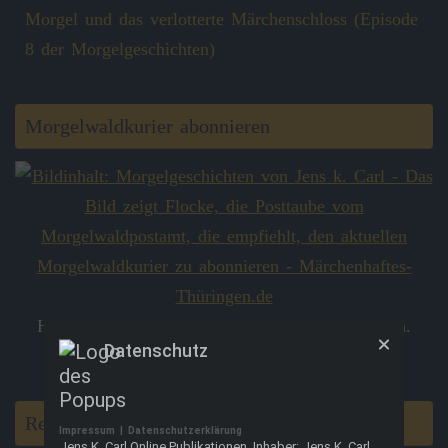
Morgel und das verlotterte Märchenschloss (Episode
8 der Morgelgeschichten)
Morgelwaldkurier abonnieren
Hier kannst du den
Morgelwaldkurier
abonnieren.
Datenschutz
Danke!
Rezension schreiben
Impressum
|
Datenschutzerklärung
Jens K. Carl Online Publikationen, Inhaber: Jens K. Carl