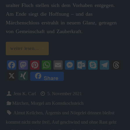
uralter Fluch stellen sich dem Vorhaben entgegen.
Am Ende siegt die Hoffnung – und das
Märchenschloss erstrahlt in neuem Glanz, getragen
von Gemeinschaft und Zauberkraft.
weiter lesen…
Fa
M
Pi
W
E
M
O
S
Te
T
ce
as
nt
ha
m
es
ut
ky
le
hr
X
X
Share
bo
to
er
ts
ail
se
lo
pe
gr
ea
I
ok
do
es
A
ng
ok
a
ds
N
Jens K. Carl
5. November 2021
n
t
pp
er
.c
m
G
Märchen
,
Morgel am Komstkochsteich
o
Almut Kellchen
,
Ärgernis und Nörgelei drinnen bleibst
m
kommst nicht mehr frei!
,
Auf geschwind und ohne Rast geht