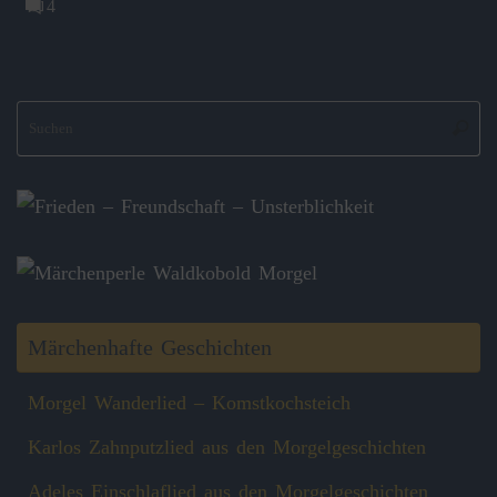
4
S
Suche
na
Märchenhafte Geschichten
Morgel Wanderlied – Komstkochsteich
Karlos Zahnputzlied aus den Morgelgeschichten
Adeles Einschlaflied aus den Morgelgeschichten