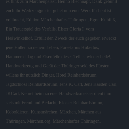
es flink zum Märchenpalast
,
Benno Blechnapf
,
Dank gebührt
euch ihr Werkzeuggeister gehet nun euer Werk für heut ist
vollbracht
,
Edition Märchenhaftes Thüringen
,
Egon Kuhfuß
,
Ein Trauerspiel des Verfalls
,
Elster Gloria I. vom
Heßwinkelhof
,
Erfüllt den Zweck der euch gegeben erweckt
jene Hallen zu neuem Leben
,
Forestarius Hubertus
,
Hammerschlag und Eisenfeile dieses Teil ist wieder heile!
,
Handwerkzeug und Gerät der Thüringer seid des Fürsten
willens ihr nützlich Dinger
,
Hotel Reinhardsbrunn
,
Jagdschloss Reinhardsbrunn
,
Jens K. Carl
,
Jens Karsten Carl
,
JKCarl
,
Kehret heim zu euer Handwerksmeister dient ihm
stets mit Freud und Bedacht
,
Kloster Reinhardsbrunn
,
Koboldieren
,
Kunstmärchen
,
Märchen
,
Märchen aus
Thüringen
,
Märchen.org
,
Märchenhaftes Thüringen
,