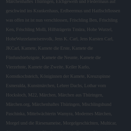
Märchenhaftes Thüringen
,
Elchgeweih und Fledermaus auf
geschwind ins Krankenhaus
,
Erdbeermus und Haifischflossen
was offen ist ist nun verschlossen
,
Frischling Ben
,
Frischling
Ken
,
Frischling Molli
,
Hilfsträgerin Tmüra
,
Hohe Wurzel
,
HoheWurzelameisenvolk
,
Jens K. Carl
,
Jens Karsten Carl
,
JKCarl
,
Kamete
,
Kamete die Erste
,
Kamete die
Fünfundsiebzigste
,
Kamete die Neunte
,
Kamete die
Vierzehnte
,
Kamete die Zweite
,
Keiler Karlo
,
Komstkochsteich
,
Königinnen der Kamete
,
Kreuzspinne
Esmeralda
,
Kunstmärchen
,
Lehrer Dachs
,
Lothar vom
Hocksloch
,
M22
,
Märchen
,
Märchen aus Thüringen
,
Märchen.org
,
Märchenhaftes Thüringen
,
Mischlingshund
Paschinka
,
Mittelwächterin Wamyra
,
Modernes Märchen
,
Morgel und die Riesenameise
,
Morgelgeschichten
,
Multicar
,