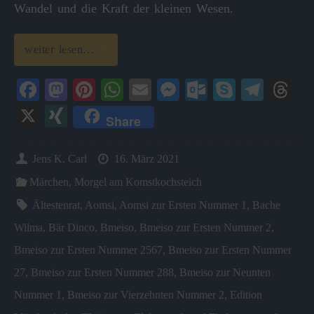
Wandel und die Kraft der kleinen Wesen.
weiter lesen…
Fa
M
Pi
W
E
M
O
S
Te
T
ce
as
nt
ha
m
es
ut
ky
le
hr
X
X
Share
bo
to
er
ts
ail
se
lo
pe
gr
ea
I
ok
do
es
A
ng
ok
a
ds
N
Jens K. Carl
16. März 2021
n
t
pp
er
.c
m
G
Märchen
,
Morgel am Komstkochsteich
o
Ältestenrat
,
Aomsi
,
Aomsi zur Ersten Nummer 1
,
Bache
m
Wilma
,
Bär Dinco
,
Bmeiso
,
Bmeiso zur Ersten Nummer 2
,
Bmeiso zur Ersten Nummer 2567
,
Bmeiso zur Ersten Nummer
27
,
Bmeiso zur Ersten Nummer 288
,
Bmeiso zur Neunten
Nummer 1
,
Bmeiso zur Vierzehnten Nummer 2
,
Edition