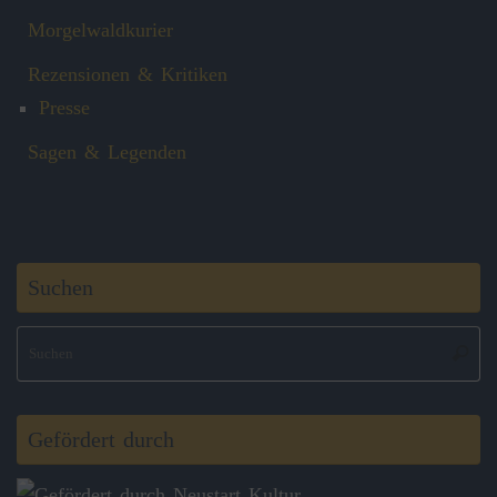
Morgelwaldkurier
Rezensionen & Kritiken
Presse
Sagen & Legenden
Suchen
S
Suche
na
Gefördert durch