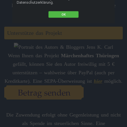
Datenschutzerklärung.
Hier kannst du eine kurze
Rezension
auf Google
hinterlassen. Danke!
OK
Unterstütze das Projekt
Wenn Ihnen das Projekt
Märchenhaftes Thüringen
gefällt, können Sie den Autor freiwillig mit 5 €
unterstützen – wahlweise über PayPal (auch per
Kreditkarte). Eine SEPA-Überweisung ist
hier
möglich.
Die Zuwendung erfolgt ohne Gegenleistung und nicht
als Spende im steuerlichen Sinne. Eine