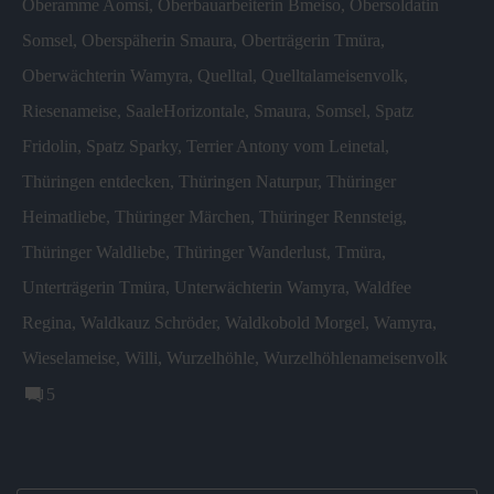
Oberamme Aomsi
,
Oberbauarbeiterin Bmeiso
,
Obersoldatin
Somsel
,
Oberspäherin Smaura
,
Oberträgerin Tmüra
,
Oberwächterin Wamyra
,
Quelltal
,
Quelltalameisenvolk
,
Riesenameise
,
SaaleHorizontale
,
Smaura
,
Somsel
,
Spatz
Fridolin
,
Spatz Sparky
,
Terrier Antony vom Leinetal
,
Thüringen entdecken
,
Thüringen Naturpur
,
Thüringer
Heimatliebe
,
Thüringer Märchen
,
Thüringer Rennsteig
,
Thüringer Waldliebe
,
Thüringer Wanderlust
,
Tmüra
,
Unterträgerin Tmüra
,
Unterwächterin Wamyra
,
Waldfee
Regina
,
Waldkauz Schröder
,
Waldkobold Morgel
,
Wamyra
,
Wieselameise
,
Willi
,
Wurzelhöhle
,
Wurzelhöhlenameisenvolk
5