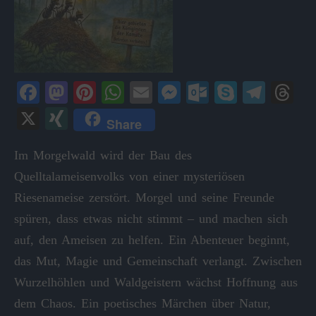
Fa
M
Pi
W
E
M
O
S
Te
T
ce
as
nt
ha
m
es
ut
ky
le
hr
X
X
Share
bo
to
er
ts
ail
se
lo
pe
gr
ea
I
ok
do
es
A
ng
ok
a
ds
Im Morgelwald wird der Bau des
N
Quelltalameisenvolks von einer mysteriösen
n
t
pp
er
.c
m
G
Riesenameise zerstört. Morgel und seine Freunde
o
spüren, dass etwas nicht stimmt – und machen sich
m
auf, den Ameisen zu helfen. Ein Abenteuer beginnt,
das Mut, Magie und Gemeinschaft verlangt. Zwischen
Wurzelhöhlen und Waldgeistern wächst Hoffnung aus
dem Chaos. Ein poetisches Märchen über Natur,