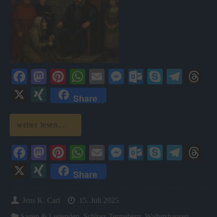
Fa
M
Pi
W
E
M
O
S
Te
T
ce
as
nt
ha
m
es
ut
ky
le
hr
X
X
Share
bo
to
er
ts
ail
se
lo
pe
gr
ea
I
ok
do
es
A
ng
ok
a
ds
N
weiter lesen…
n
t
pp
er
.c
m
G
Fa
M
Pi
W
E
M
O
S
Te
T
o
ce
as
nt
ha
m
es
ut
ky
le
hr
m
X
X
Share
bo
to
er
ts
ail
se
lo
pe
gr
ea
I
ok
do
es
A
ng
ok
a
ds
N
Jens K. Carl
15. Juli 2025
n
t
pp
er
.c
m
G
Sagen & Legenden
,
Schloss Tenneberg
,
Waltershausen