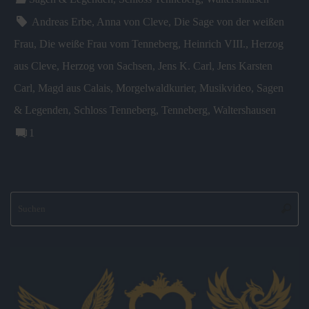
o
Andreas Erbe
,
Anna von Cleve
,
Die Sage von der weißen
m
Frau
,
Die weiße Frau vom Tenneberg
,
Heinrich VIII.
,
Herzog
aus Cleve
,
Herzog von Sachsen
,
Jens K. Carl
,
Jens Karsten
Carl
,
Magd aus Calais
,
Morgelwaldkurier
,
Musikvideo
,
Sagen
& Legenden
,
Schloss Tenneberg
,
Tenneberg
,
Waltershausen
1
S
Suche
na