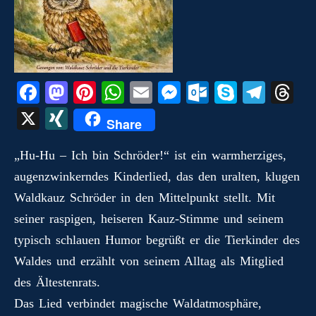
Fa
M
Pi
W
E
M
O
S
Te
T
ce
as
nt
ha
m
es
ut
ky
le
hr
X
X
Share
bo
to
er
ts
ail
se
lo
pe
gr
ea
I
ok
do
es
A
ng
ok
a
ds
„Hu‑Hu – Ich bin Schröder!“ ist ein warmherziges,
N
augenzwinkerndes Kinderlied, das den uralten, klugen
n
t
pp
er
.c
m
G
Waldkauz Schröder in den Mittelpunkt stellt. Mit
o
seiner raspigen, heiseren Kauz‑Stimme und seinem
m
typisch schlauen Humor begrüßt er die Tierkinder des
Waldes und erzählt von seinem Alltag als Mitglied
des Ältestenrats.
Das Lied verbindet magische Waldatmosphäre,