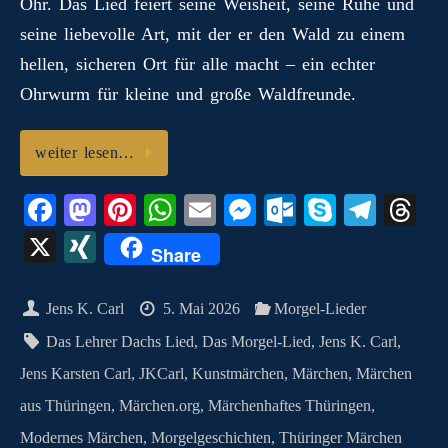
Ohr. Das Lied feiert seine Weisheit, seine Ruhe und
seine liebevolle Art, mit der er den Wald zu einem
hellen, sicheren Ort für alle macht – ein echter
Ohrwurm für kleine und große Waldfreunde.
weiter lesen…
Fa
M
Pi
W
E
M
O
S
Te
T
ce
as
nt
ha
m
es
ut
ky
le
hr
X
X
Share
bo
to
er
ts
ail
se
lo
pe
gr
ea
I
ok
do
es
A
ng
ok
a
ds
N
Jens K. Carl
5. Mai 2026
Morgel-Lieder
n
t
pp
er
.c
m
G
Das Lehrer Dachs Lied
,
Das Morgel-Lied
,
Jens K. Carl
,
o
Jens Karsten Carl
,
JKCarl
,
Kunstmärchen
,
Märchen
,
Märchen
m
aus Thüringen
,
Märchen.org
,
Märchenhaftes Thüringen
,
Modernes Märchen
,
Morgelgeschichten
,
Thüringer Märchen