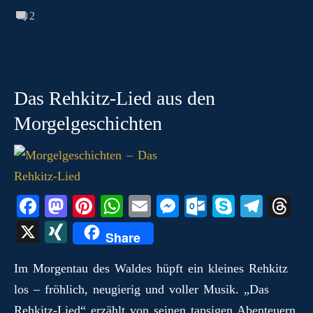
2
Das Rehkitz-Lied aus den
Morgelgeschichten
Fa
M
Pi
W
E
M
O
S
Te
T
ce
as
nt
ha
m
es
ut
ky
le
hr
X
X
Share
bo
to
er
ts
ail
se
lo
pe
gr
ea
I
ok
do
es
A
ng
ok
a
ds
Im Morgentau des Waldes hüpft ein kleines Rehkitz
N
los – fröhlich, neugierig und voller Musik. „Das
n
t
pp
er
.c
m
G
Rehkitz‑Lied“ erzählt von seinen tapsigen Abenteuern,