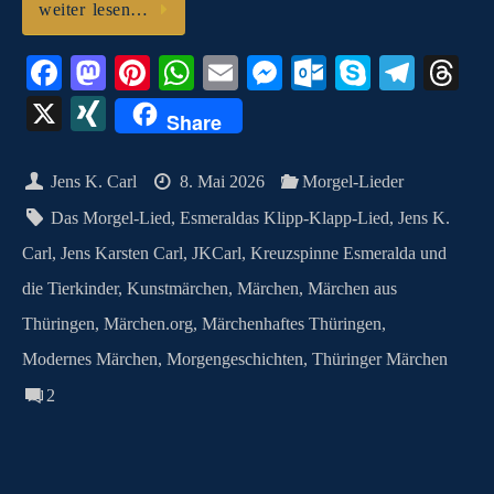
weiter lesen…
Fa
M
Pi
W
E
M
O
S
Te
T
ce
as
nt
ha
m
es
ut
ky
le
hr
X
X
Share
bo
to
er
ts
ail
se
lo
pe
gr
ea
I
ok
do
es
A
ng
ok
a
ds
N
Jens K. Carl
8. Mai 2026
Morgel-Lieder
n
t
pp
er
.c
m
G
Das Morgel-Lied
,
Esmeraldas Klipp-Klapp-Lied
,
Jens K.
o
Carl
,
Jens Karsten Carl
,
JKCarl
,
Kreuzspinne Esmeralda und
m
die Tierkinder
,
Kunstmärchen
,
Märchen
,
Märchen aus
Thüringen
,
Märchen.org
,
Märchenhaftes Thüringen
,
Modernes Märchen
,
Morgengeschichten
,
Thüringer Märchen
2