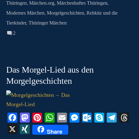
m
Thüringen
,
Märchen.org
,
Märchenhaftes Thüringen
,
Modernes Märchen
,
Morgelgeschichten
,
Rehkitz und die
Tierkinder
,
Thüringer Märchen
2
Das Morgel-Lied aus den
Morgelgeschichten
Fa
M
Pi
W
E
M
O
S
Te
T
ce
as
nt
ha
m
es
ut
ky
le
hr
X
X
Share
bo
to
er
ts
ail
se
lo
pe
gr
ea
I