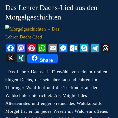
Das Lehrer Dachs-Lied aus den
Morgelgeschichten
Fa
M
Pi
W
E
M
O
S
Te
T
ce
as
nt
ha
m
es
ut
ky
le
hr
X
X
Share
bo
to
er
ts
ail
se
lo
pe
gr
ea
I
ok
do
es
A
ng
ok
a
ds
„Das Lehrer‑Dachs‑Lied“ erzählt von einem uralten,
N
klugen Dachs, der seit über tausend Jahren im
n
t
pp
er
.c
m
G
Thüringer Wald lebt und die Tierkinder an der
o
Waldschule unterrichtet. Als Mitglied des
m
Ältestenrates und enger Freund des Waldkobolds
Morgel hat er für jedes Wesen im Wald ein offenes