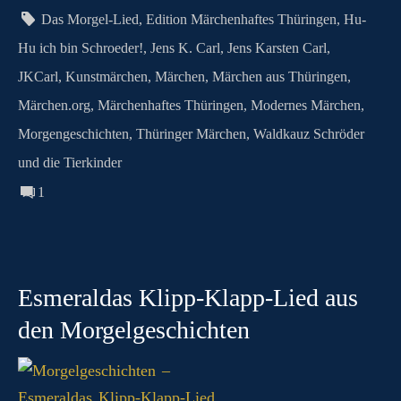
n
t
pp
er
.c
m
G
Das Morgel-Lied
,
Edition Märchenhaftes Thüringen
,
Hu-
o
Hu ich bin Schroeder!
,
Jens K. Carl
,
Jens Karsten Carl
,
m
JKCarl
,
Kunstmärchen
,
Märchen
,
Märchen aus Thüringen
,
Märchen.org
,
Märchenhaftes Thüringen
,
Modernes Märchen
,
Morgengeschichten
,
Thüringer Märchen
,
Waldkauz Schröder
und die Tierkinder
1
Esmeraldas Klipp‑Klapp‑Lied aus
den Morgelgeschichten