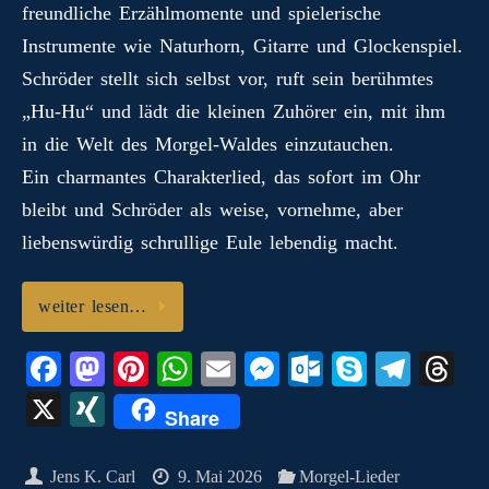
freundliche Erzählmomente und spielerische
Instrumente wie Naturhorn, Gitarre und Glockenspiel.
Schröder stellt sich selbst vor, ruft sein berühmtes
„Hu‑Hu“ und lädt die kleinen Zuhörer ein, mit ihm
in die Welt des Morgel‑Waldes einzutauchen.
Ein charmantes Charakterlied, das sofort im Ohr
bleibt und Schröder als weise, vornehme, aber
liebenswürdig schrullige Eule lebendig macht.
weiter lesen…
Fa
M
Pi
W
E
M
O
S
Te
T
ce
as
nt
ha
m
es
ut
ky
le
hr
X
X
Share
bo
to
er
ts
ail
se
lo
pe
gr
ea
I
ok
do
es
A
ng
ok
a
ds
N
Jens K. Carl
9. Mai 2026
Morgel-Lieder