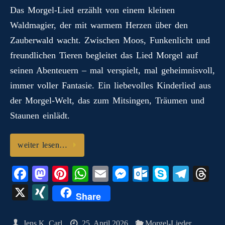
ok
do
es
A
ng
ok
a
ds
Das Morgel‑Lied erzählt von einem kleinen
N
Waldmagier, der mit warmem Herzen über den
n
t
pp
er
.c
m
G
Zauberwald wacht. Zwischen Moos, Funkenlicht und
o
freundlichen Tieren begleitet das Lied Morgel auf
m
seinen Abenteuern – mal verspielt, mal geheimnisvoll,
immer voller Fantasie. Ein liebevolles Kinderlied aus
der Morgel‑Welt, das zum Mitsingen, Träumen und
Staunen einlädt.
weiter lesen…
Fa
M
Pi
W
E
M
O
S
Te
T
ce
as
nt
ha
m
es
ut
ky
le
hr
X
X
Share
bo
to
er
ts
ail
se
lo
pe
gr
ea
I
ok
do
es
A
ng
ok
a
ds
N
Jens K. Carl
25. April 2026
Morgel-Lieder