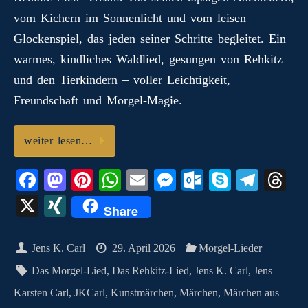
o
vom Kichern im Sonnenlicht und vom leisen
m
Glockenspiel, das jeden seiner Schritte begleitet. Ein
warmes, kindliches Waldlied, gesungen von Rehkitz
und den Tierkindern – voller Leichtigkeit,
Freundschaft und Morgel‑Magie.
weiter lesen…
Fa
M
Pi
W
E
M
O
S
Te
T
ce
as
nt
ha
m
es
ut
ky
le
hr
X
X
Share
bo
to
er
ts
ail
se
lo
pe
gr
ea
I
ok
do
es
A
ng
ok
a
ds
N
Jens K. Carl
29. April 2026
Morgel-Lieder
n
t
pp
er
.c
m
G
Das Morgel-Lied
,
Das Rehkitz-Lied
,
Jens K. Carl
,
Jens
o
Karsten Carl
,
JKCarl
,
Kunstmärchen
,
Märchen
,
Märchen aus