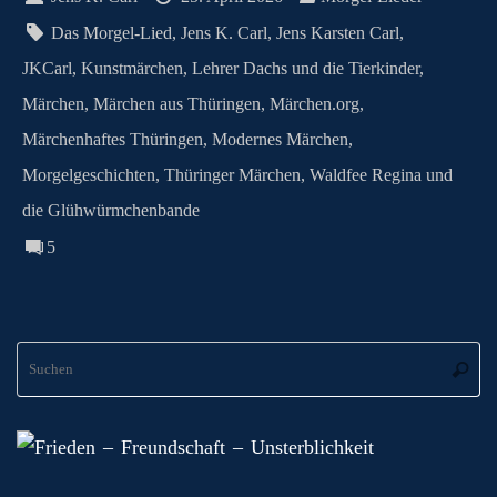
n
t
pp
er
.c
m
G
Das Morgel-Lied
,
Jens K. Carl
,
Jens Karsten Carl
,
o
JKCarl
,
Kunstmärchen
,
Lehrer Dachs und die Tierkinder
,
m
Märchen
,
Märchen aus Thüringen
,
Märchen.org
,
Märchenhaftes Thüringen
,
Modernes Märchen
,
Morgelgeschichten
,
Thüringer Märchen
,
Waldfee Regina und
die Glühwürmchenbande
5
S
Suche
na