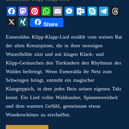
Fa
M
Pi
W
E
M
O
S
Te
T
ce
as
nt
ha
m
es
ut
ky
le
hr
X
X
Share
bo
to
er
ts
ail
se
lo
pe
gr
ea
I
ok
do
es
A
ng
ok
a
ds
Esmeraldas Klipp‑Klapp‑Lied erzählt vom weisen Rat
N
der alten Kreuzspinne, die in ihrer moosigen
n
t
pp
er
.c
m
G
Wurzelhöhle sitzt und mit klugen Klack‑ und
o
Klipp‑Geräuschen den Tierkindern den Rhythmus des
m
Waldes beibringt. Wenn Esmeralda ihr Netz zum
Schwingen bringt, entsteht ein magischer
Klangteppich, in dem jedes Bein seinen eigenen Takt
kennt. Ein Lied voller Waldzauber, Spinnenweisheit
und dem warmen Gefühl, gemeinsam etwas
Wunderschönes zu erschaffen.