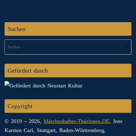
Suchen
S
Suche
na
Gefördert durch
Copyright
© 2019 – 2026,
Märchenhaftes-Thüringen.DE
, Jens
Karsten Carl, Stuttgart, Baden-Württemberg,