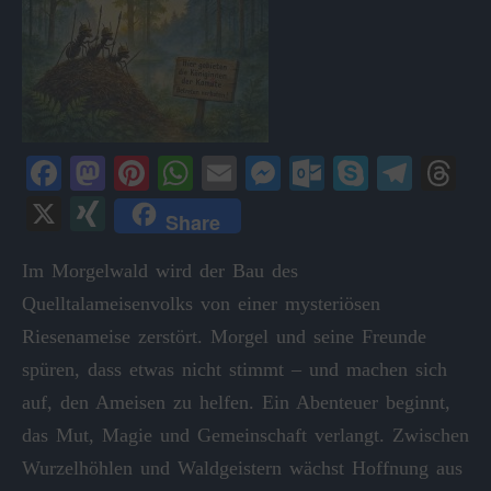
Fa
M
Pi
W
E
M
O
S
Te
T
ce
as
nt
ha
m
es
ut
ky
le
hr
X
X
Share
bo
to
er
ts
ail
se
lo
pe
gr
ea
I
ok
do
es
A
ng
ok
a
ds
Im Morgelwald wird der Bau des
N
Quelltalameisenvolks von einer mysteriösen
n
t
pp
er
.c
m
G
Riesenameise zerstört. Morgel und seine Freunde
o
spüren, dass etwas nicht stimmt – und machen sich
m
auf, den Ameisen zu helfen. Ein Abenteuer beginnt,
das Mut, Magie und Gemeinschaft verlangt. Zwischen
Wurzelhöhlen und Waldgeistern wächst Hoffnung aus