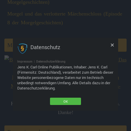
Morgelgeschichten)
Morgel und das verlotterte Märchenschloss (Episode
8 der Morgelgeschichten)
Morgelwaldkurier abonnieren
Datenschutz
Impressum
|
Datenschutzerklärung
Jens K. Carl Online Publikationen, Inhaber: Jens K. Carl
(Firmensitz: Deutschland), verarbeitet zum Betrieb dieser
Website personenbezogene Daten nur im technisch
unbedingt notwendigen Umfang. Alle Details dazu in der
Datenschutzerklärung.
OK
Hier kannst du den
Morgelwaldkurier
abonnieren.
Danke!