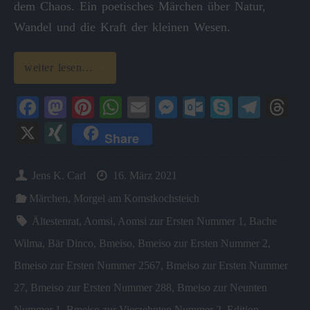
dem Chaos. Ein poetisches Märchen über Natur,
Wandel und die Kraft der kleinen Wesen.
weiter lesen…
Fa
M
Pi
W
E
M
O
S
Te
T
ce
as
nt
ha
m
es
ut
ky
le
hr
X
X
Share
bo
to
er
ts
ail
se
lo
pe
gr
ea
I
ok
do
es
A
ng
ok
a
ds
N
Jens K. Carl
16. März 2021
n
t
pp
er
.c
m
G
Märchen
,
Morgel am Komstkochsteich
o
Ältestenrat
,
Aomsi
,
Aomsi zur Ersten Nummer 1
,
Bache
m
Wilma
,
Bär Dinco
,
Bmeiso
,
Bmeiso zur Ersten Nummer 2
,
Bmeiso zur Ersten Nummer 2567
,
Bmeiso zur Ersten Nummer
27
,
Bmeiso zur Ersten Nummer 288
,
Bmeiso zur Neunten
Nummer 1
,
Bmeiso zur Vierzehnten Nummer 2
,
Edition