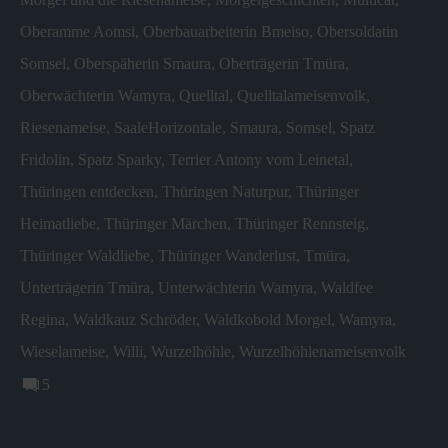
Oberamme Aomsi
,
Oberbauarbeiterin Bmeiso
,
Obersoldatin
Somsel
,
Oberspäherin Smaura
,
Oberträgerin Tmüra
,
Oberwächterin Wamyra
,
Quelltal
,
Quelltalameisenvolk
,
Riesenameise
,
SaaleHorizontale
,
Smaura
,
Somsel
,
Spatz
Fridolin
,
Spatz Sparky
,
Terrier Antony vom Leinetal
,
Thüringen entdecken
,
Thüringen Naturpur
,
Thüringer
Heimatliebe
,
Thüringer Märchen
,
Thüringer Rennsteig
,
Thüringer Waldliebe
,
Thüringer Wanderlust
,
Tmüra
,
Unterträgerin Tmüra
,
Unterwächterin Wamyra
,
Waldfee
Regina
,
Waldkauz Schröder
,
Waldkobold Morgel
,
Wamyra
,
Wieselameise
,
Willi
,
Wurzelhöhle
,
Wurzelhöhlenameisenvolk
5