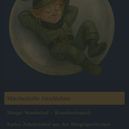
Märchenhafte Geschichten
Morgel Wanderlied – Komstkochsteich
Karlos Zahnputzlied aus den Morgelgeschichten