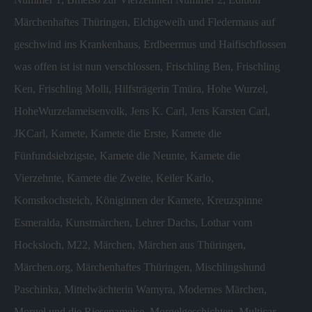
Märchenhaftes Thüringen
,
Elchgeweih und Fledermaus auf
geschwind ins Krankenhaus
,
Erdbeermus und Haifischflossen
was offen ist ist nun verschlossen
,
Frischling Ben
,
Frischling
Ken
,
Frischling Molli
,
Hilfsträgerin Tmüra
,
Hohe Wurzel
,
HoheWurzelameisenvolk
,
Jens K. Carl
,
Jens Karsten Carl
,
JKCarl
,
Kamete
,
Kamete die Erste
,
Kamete die
Fünfundsiebzigste
,
Kamete die Neunte
,
Kamete die
Vierzehnte
,
Kamete die Zweite
,
Keiler Karlo
,
Komstkochsteich
,
Königinnen der Kamete
,
Kreuzspinne
Esmeralda
,
Kunstmärchen
,
Lehrer Dachs
,
Lothar vom
Hocksloch
,
M22
,
Märchen
,
Märchen aus Thüringen
,
Märchen.org
,
Märchenhaftes Thüringen
,
Mischlingshund
Paschinka
,
Mittelwächterin Wamyra
,
Modernes Märchen
,
Morgel und die Riesenameise
,
Morgelgeschichten
,
Multicar
,