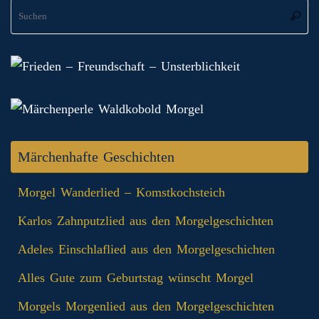
S
Suche
na
Märchenhafte Geschichten
Morgel Wanderlied – Komstkochsteich
Karlos Zahnputzlied aus den Morgelgeschichten
Adeles Einschlaflied aus den Morgelgeschichten
Alles Gute zum Geburtstag wünscht Morgel
Morgels Morgenlied aus den Morgelgeschichten