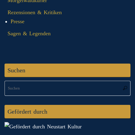
Morgelwaldkurier
Rezensionen & Kritiken
Presse
Sagen & Legenden
Suchen
S
Suche
na
Gefördert durch