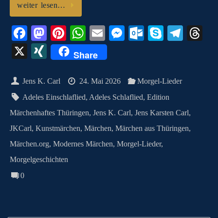
weiter lesen…
Fa
M
Pi
W
E
M
O
S
Te
T
ce
as
nt
ha
m
es
ut
ky
le
hr
X
X
Share
bo
to
er
ts
ail
se
lo
pe
gr
ea
I
ok
do
es
A
ng
ok
a
ds
N
Jens K. Carl
24. Mai 2026
Morgel-Lieder
n
t
pp
er
.c
m
G
Adeles Einschlaflied
,
Adeles Schlaflied
,
Edition
o
Märchenhaftes Thüringen
,
Jens K. Carl
,
Jens Karsten Carl
,
m
JKCarl
,
Kunstmärchen
,
Märchen
,
Märchen aus Thüringen
,
Märchen.org
,
Modernes Märchen
,
Morgel-Lieder
,
Morgelgeschichten
0