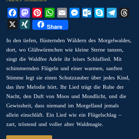
Fa
M
Pi
W
E
M
O
S
Te
T
ce
as
nt
ha
m
es
ut
ky
le
hr
X
X
Share
bo
to
er
ts
ail
se
lo
pe
gr
ea
I
ok
do
es
A
ng
ok
a
ds
In den tiefen, flüsternden Wäldern des Morgelwaldes,
N
dort, wo Glühwürmchen wie kleine Sterne tanzen,
n
t
pp
er
.c
m
G
singt die Waldfee Adele ihr leises Schlaflied. Mit
o
schimmernden Flügeln und einer warmen, sanften
m
Stimme legt sie einen Schutzzauber über jedes Kind,
das ihre Melodie hört. Ihr Lied trägt die Ruhe der
Nacht, den Duft von Moos und Mondlicht, und die
Gewissheit, dass niemand im Morgelland jemals
allein einschläft. Ein Lied wie ein Flügelschlag –
zart, tröstend und voller alter Waldmagie.