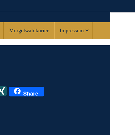
Morgelwaldkurier
Impressum
X
X
Share
I
N
G