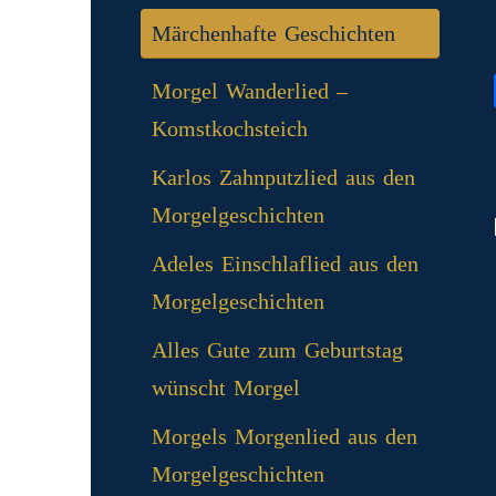
Märchenhafte Geschichten
Morgel Wanderlied –
Komstkochsteich
Karlos Zahnputzlied aus den
Morgelgeschichten
Adeles Einschlaflied aus den
Morgelgeschichten
Alles Gute zum Geburtstag
wünscht Morgel
Morgels Morgenlied aus den
Morgelgeschichten