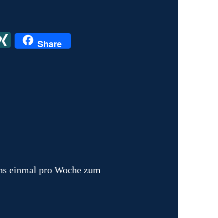
X
X
Share
I
N
G
ens einmal pro Woche zum