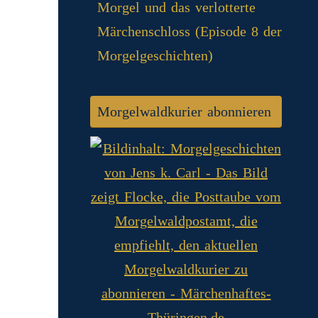
Morgel und das verlotterte
Märchenschloss (Episode 8 der
Morgelgeschichten)
Morgelwaldkurier abonnieren