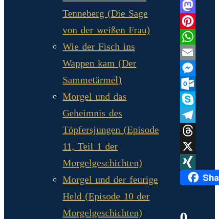
Facebook
Tenneberg (Die Sage
Mastodo
von der weißen Frau)
Pinterest
Wie der Fisch ins
WhatsAp
Wappen kam (Der
Email
Sammetärmel)
Messenge
Morgel und das
Outlook.
Geheimnis des
Skype
Töpfersjungen (Episode
Telegram
Threads
11, Teil 1 der
X
Morgelgeschichten)
Sha
XING
Morgel und der feurige
Held (Episode 10 der
Morgelgeschichten)
0