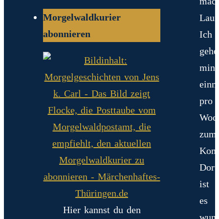
mach
Morgelwaldkurier
Laun
abonnieren
Ich
gehe
mind
einm
pro
Woc
zum
Koms
Dort
ist
es
Hier kannst du den
wund