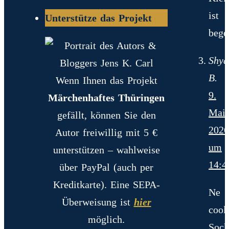
ist
Unterstütze das Projekt
begei
Shya
B.
Wenn Ihnen das Projekt
9.
Märchenhaftes Thüringen
Mai
gefällt, können Sie den
2026
Autor freiwillig mit 5 €
um
unterstützen – wahlweise
14:4
über PayPal (auch per
Kreditkarte). Eine SEPA-
Ne
Überweisung ist
hier
cool
möglich.
Sock