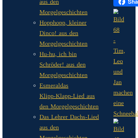
Sha
aus den
XING
Morgelgeschichten
Hopphopp, kleiner
Dinco! aus den
Morgelgeschichten
Hu-hu, ich bin
Schröder! aus den
Morgelgeschichten
Esmeraldas
Klipp‑Klapp‑Lied aus
den Morgelgeschichten
Das Lehrer Dachs-Lied
aus den
Morgelgeschichten