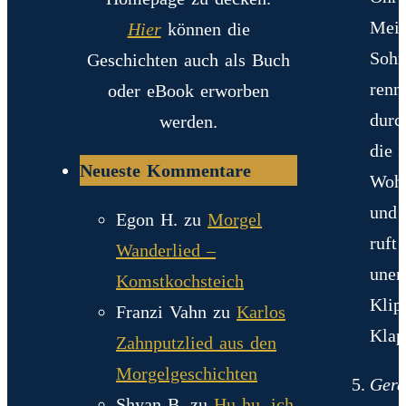
Mei
Hier
können die
Soh
Geschichten auch als Buch
renn
oder eBook erworben
durc
werden.
die
Neueste Kommentare
Woh
und
Egon H.
zu
Morgel
ruft
Wanderlied –
unen
Komstkochsteich
Klip
Franzi Vahn
zu
Karlos
Klap
Zahnputzlied aus den
Morgelgeschichten
Gerd
Shyan B.
zu
Hu-hu, ich