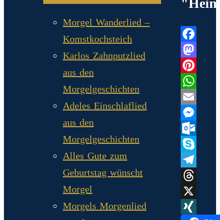
"Heim
Morgel Wanderlied –
Komstkochsteich
Facebook
Karlos Zahnputzlied
Mastodo
aus den
Pinterest
Morgelgeschichten
WhatsAp
Adeles Einschlaflied
Email
aus den
Messenge
Morgelgeschichten
Outlook.
Alles Gute zum
Skype
Geburtstag wünscht
Telegram
Morgel
Threads
Morgels Morgenlied
X