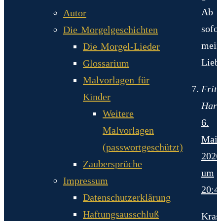
Ab
Autor
sofor
Die Morgelgeschichten
mei
Die Morgel-Lieder
Lieb
Glossarium
Malvorlagen für
Fritz
Kinder
Har
Weitere
6.
Malvorlagen
Mai
(passwortgeschützt)
2026
Zaubersprüche
um
Impressum
20:4
Datenschutzerklärung
Haftungsausschluß
Kras