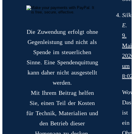
Silke
E.
Die Zuwendung erfolgt ohne
9.
Gegenleistung und nicht als
Mai
Spende im steuerlichen
2026
Sinne. Eine Spendenquittung
um
kann daher nicht ausgestellt
8:02
werden.
Wow
Mit Ihrem Beitrag helfen
Das
Sie, einen Teil der Kosten
ist
für Technik, Materialien und
ein
den Betrieb dieser
Ohr
Homepage zu decken.