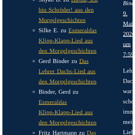
Bind
bin Schröder! aus den
9.
Morgelgeschichten
Mai
Silke E.
zu
Esmeraldas
2026
Klipp‑Klapp‑Lied aus
um
den Morgelgeschichten
7:59
Gerd Binder
zu
Das
Lehr
Lehrer Dachs-Lied aus
Dach
den Morgelgeschichten
war
Binder, Gerd
zu
scho
Esmeraldas
imm
Klipp‑Klapp‑Lied aus
mein
den Morgelgeschichten
Lieb
Fritz Hartmann
zu
Das