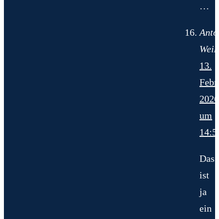
…
Anto
Weiß
13.
Febr
2026
um
14:5
Das
ist
ja
ein