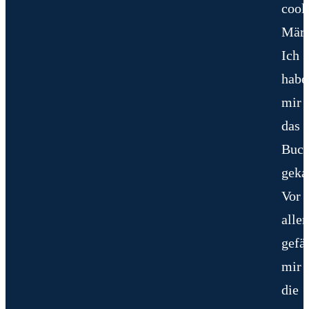
cool
Märc
Ich
habe
mir
das
Buc
geka
Vor
alle
gefäl
mir
die