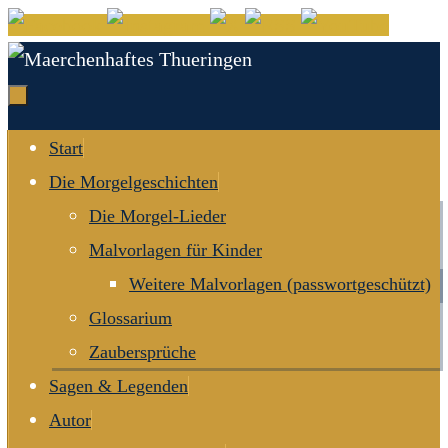
Zum
Inhalt
springen
Zum
Start
Inhalt
Die Morgelgeschichten
springen
Die Morgel-Lieder
Malvorlagen für Kinder
Weitere Malvorlagen (passwortgeschützt)
Glossarium
Zaubersprüche
Sagen & Legenden
Autor