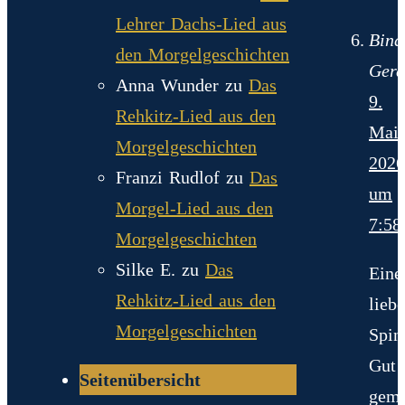
Lehrer Dachs-Lied aus
Bind
den Morgelgeschichten
Gerd
Anna Wunder
zu
Das
9.
Rehkitz-Lied aus den
Mai
Morgelgeschichten
2026
Franzi Rudlof
zu
Das
um
Morgel-Lied aus den
7:58
Morgelgeschichten
Silke E.
zu
Das
Eine
Rehkitz-Lied aus den
lieb
Morgelgeschichten
Spin
Gut
Seitenübersicht
gema