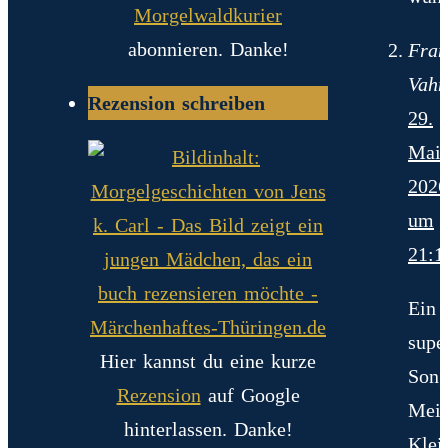
Morgelwaldkurier
abonnieren. Danke!
Fran
Vahn
Rezension schreiben
29.
Mai
2026
um
21:1
Ein
supe
Hier kannst du eine kurze
Song
Rezension
auf Google
Mei
hinterlassen. Danke!
Klei