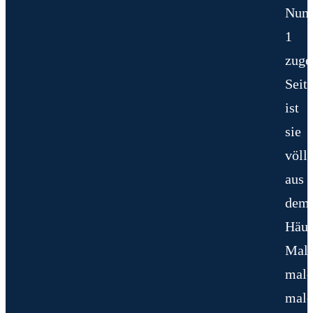
Num
1
zuge
Seit
ist
sie
völli
aus
dem
Häus
Male
male
male