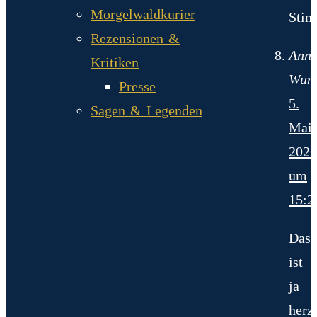
Morgelwaldkurier
Stim
Rezensionen &
Ann
Kritiken
Wun
Presse
5.
Sagen & Legenden
Mai
2026
um
15:2
Das
ist
ja
herza