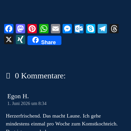
m
Fa
M
Pi
W
E
M
O
S
Te
T
ce
as
nt
ha
m
es
ut
ky
le
hr
X
X
Share
bo
to
er
ts
ail
se
lo
pe
gr
ea
I
ok
do
es
A
ng
ok
a
ds
N
n
t
pp
er
.c
m
G
o
0 Kommentare:
m
Egon H.
1. Juni 2026 um 8:34
Herzerfrischend. Das macht Laune. Ich gehe
mindestens einmal pro Woche zum Komstkochteich.