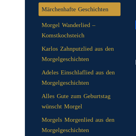
Märchenhafte Geschichten
Morgel Wanderlied –
Komstkochsteich
Karlos Zahnputzlied aus den
Morgelgeschichten
Adeles Einschlaflied aus den
Morgelgeschichten
Alles Gute zum Geburtstag
wünscht Morgel
Morgels Morgenlied aus den
Morgelgeschichten