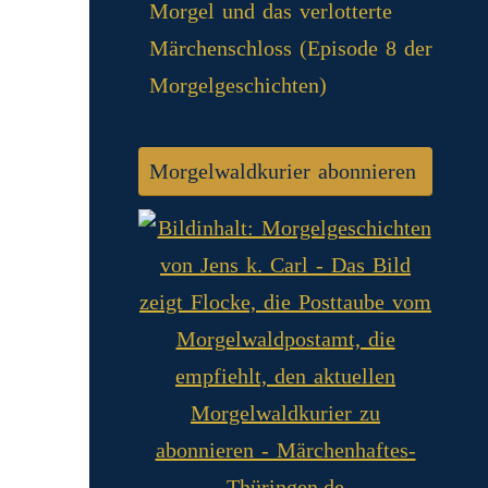
Morgel und das verlotterte
Märchenschloss (Episode 8 der
Morgelgeschichten)
Morgelwaldkurier abonnieren