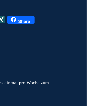
X
X
Share
I
N
G
ens einmal pro Woche zum