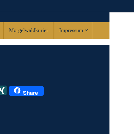
Morgelwaldkurier
Impressum
X
X
Share
I
N
G