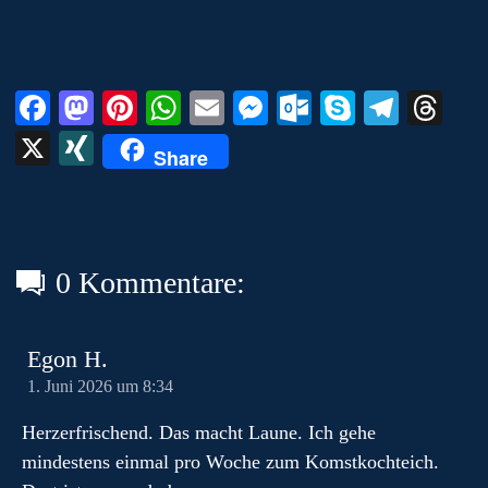
m
Fa
M
Pi
W
E
M
O
S
Te
T
ce
as
nt
ha
m
es
ut
ky
le
hr
X
X
Share
bo
to
er
ts
ail
se
lo
pe
gr
ea
I
ok
do
es
A
ng
ok
a
ds
N
n
t
pp
er
.c
m
G
o
0 Kommentare:
m
Egon H.
1. Juni 2026 um 8:34
Herzerfrischend. Das macht Laune. Ich gehe
mindestens einmal pro Woche zum Komstkochteich.