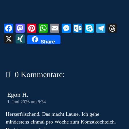
m
Fa
M
Pi
W
E
M
O
S
Te
T
ce
as
nt
ha
m
es
ut
ky
le
hr
X
X
Share
bo
to
er
ts
ail
se
lo
pe
gr
ea
I
ok
do
es
A
ng
ok
a
ds
N
n
t
pp
er
.c
m
G
o
0 Kommentare:
m
Egon H.
1. Juni 2026 um 8:34
Herzerfrischend. Das macht Laune. Ich gehe
mindestens einmal pro Woche zum Komstkochteich.