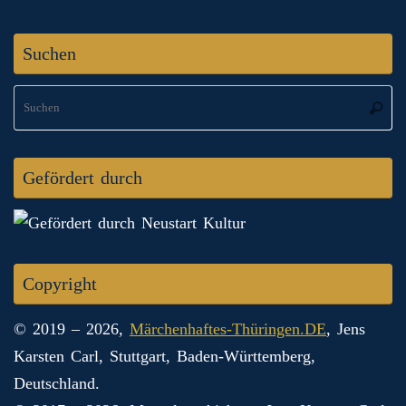
Suchen
S
Suche
na
Gefördert durch
Copyright
© 2019 – 2026,
Märchenhaftes-Thüringen.DE
, Jens
Karsten Carl, Stuttgart, Baden-Württemberg,
Deutschland.