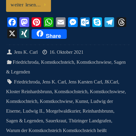
weiter lesen…
Fa
M
Pi
W
E
M
O
S
Te
T
ce
as
nt
ha
m
es
ut
ky
le
hr
X
X
Share
bo
to
er
ts
ail
se
lo
pe
gr
ea
I
ok
do
es
A
ng
ok
a
ds
N
Jens K. Carl
16. Oktober 2021
n
t
pp
er
.c
m
G
Friedrichroda
,
Komstkochsteich
,
Komstkochswiese
,
Sagen
o
& Legenden
m
Friedrichroda
,
Jens K. Carl
,
Jens Karsten Carl
,
JKCarl
,
Kloster Reinhardsbrunn
,
Komstkochsteich
,
Komstkochswiese
,
Komstkochteich
,
Komstkochwiese
,
Kumst
,
Ludwig der
Eiserne
,
Ludwig II.
,
Morgelwaldkurier
,
Reinhardsbrunn
,
Sagen & Legenden
,
Sauerkraut
,
Thüringer Landgrafen
,
Warum der Komstkochsteich Komstkochsteich heißt