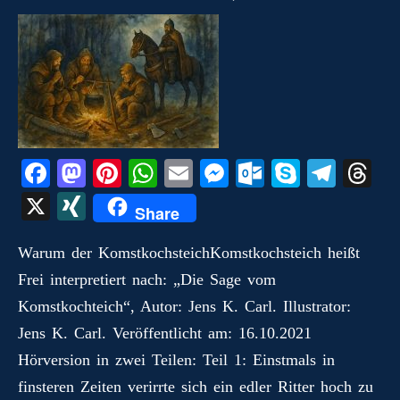
Fa
M
Pi
W
E
M
O
S
Te
T
ce
as
nt
ha
m
es
ut
ky
le
hr
X
X
Share
bo
to
er
ts
ail
se
lo
pe
gr
ea
I
ok
do
es
A
ng
ok
a
ds
Warum der KomstkochsteichKomstkochsteich heißt
N
Frei interpretiert nach: „Die Sage vom
n
t
pp
er
.c
m
G
Komstkochteich“, Autor: Jens K. Carl. Illustrator:
o
Jens K. Carl. Veröffentlicht am: 16.10.2021
m
Hörversion in zwei Teilen: Teil 1: Einstmals in
finsteren Zeiten verirrte sich ein edler Ritter hoch zu