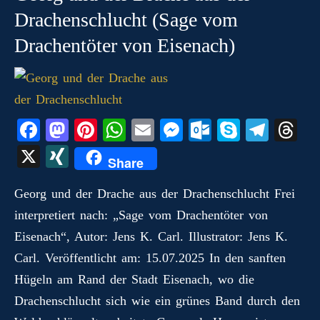
Drachenschlucht (Sage vom
Drachentöter von Eisenach)
Fa
M
Pi
W
E
M
O
S
Te
T
ce
as
nt
ha
m
es
ut
ky
le
hr
X
X
Share
bo
to
er
ts
ail
se
lo
pe
gr
ea
I
ok
do
es
A
ng
ok
a
ds
Georg und der Drache aus der Drachenschlucht Frei
N
interpretiert nach: „Sage vom Drachentöter von
n
t
pp
er
.c
m
G
Eisenach“, Autor: Jens K. Carl. Illustrator: Jens K.
o
Carl. Veröffentlicht am: 15.07.2025 In den sanften
m
Hügeln am Rand der Stadt Eisenach, wo die
Drachenschlucht sich wie ein grünes Band durch den