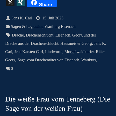
ce
as
nt
ha
m
es
ut
ky
le
hr
X
X
Share
bo
to
er
ts
ail
se
lo
pe
gr
ea
I
ok
do
es
A
ng
ok
a
ds
N
Jens K. Carl
15. Juli 2025
n
t
pp
er
.c
m
G
Sagen & Legenden
,
Wartburg Eisenach
o
Drache
,
Drachenschlucht
,
Eisenach
,
Georg und der
m
Drache aus der Drachenschlucht
,
Hausmeister Georg
,
Jens K.
Carl
,
Jens Karsten Carl
,
Lindwurm
,
Morgelwaldkurier
,
Ritter
Georg
,
Sage vom Drachentöter von Eisenach
,
Wartburg
0
Die weiße Frau vom Tenneberg (Die
Sage von der weißen Frau)