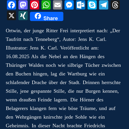
Fa
M
Pi
W
E
M
O
S
Te
T
ce
as
nt
ha
m
es
ut
ky
le
hr
X
X
Share
bo
to
er
ts
ail
se
lo
pe
gr
ea
I
ok
do
es
A
ng
ok
a
ds
Ortwin, der junge Ritter Frei interpretiert nach: „Der
N
Taufritt nach Tenneberg“, Autor: Jens K. Carl.
n
t
pp
er
.c
m
G
Illustrator: Jens K. Carl. Veröffentlicht am:
o
16.08.2025 Als die Nebel an den Hängen des
m
Thüringer Waldes noch wie silbrige Tücher zwischen
den Buchen hingen, lag die Wartburg wie ein
schlafender Drache über der Stadt. Drinnen herrschte
Stille, jene gespannte Stille, die nur Burgen kennen,
wenn draußen Feinde lagern. Die Hörner des
Belagerers klangen fern wie böse Träume, und auf
den Wehrgängen knirschte jede Sohle wie ein
Geheimnis. In dieser Nacht brachte Friedrichs