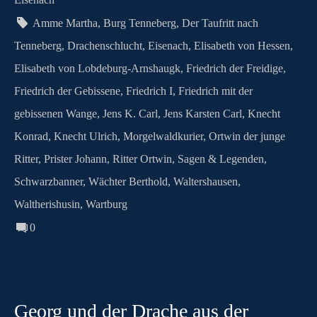
Eisenach
m
Amme Martha
,
Burg Tenneberg
,
Der Taufritt nach
Tenneberg
,
Drachenschlucht
,
Eisenach
,
Elisabeth von Hessen
,
Elisabeth von Lobdeburg-Arnshaugk
,
Friedrich der Freidige
,
Friedrich der Gebissene
,
Friedrich I
,
Friedrich mit der
gebissenen Wange
,
Jens K. Carl
,
Jens Karsten Carl
,
Knecht
Konrad
,
Knecht Ulrich
,
Morgelwaldkurier
,
Ortwin der junge
Ritter
,
Prister Johann
,
Ritter Ortwin
,
Sagen & Legenden
,
Schwarzbanner
,
Wächter Berthold
,
Waltershausen
,
Waltherishusin
,
Wartburg
0
Georg und der Drache aus der