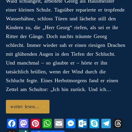
Wald schlängelt, arbeitete Georg als Hausmeister
einer kleinen Schule. Tagsüber reparierte er tropfende
Wasserhähne, schloss Türen und lächelte still den
Kindern zu, die „Herr Georg“ riefen, als sei er ihr
Ritter der Gänge. Doch nachts träumte Georg
schlecht. Immer wieder sah er einen riesigen Drachen
mit glühenden Augen in den Tiefen der Schlucht.
Und manchmal – so glaubte er – hörte er ihn
tatsächlich brüllen, wenn der Wind durch die
Schlucht fegte. Eines Herbstmorgens fand er einen
Zettel am Schultor: „Ich bin zurück. Und ich…
weiter lesen…
Fa
M
Pi
W
E
M
O
S
Te
T