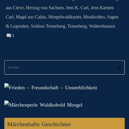
aus Cleve
,
Herzog von Sachsen
,
Jens K. Carl
,
Jens Karsten
Carl
,
Magd aus Calais
,
Morgelwaldkurier
,
Musikvideo
,
Sagen
& Legenden
,
Schloss Tenneberg
,
Tenneberg
,
Waltershausen
1
S
Suche
na
Märchenhafte Geschichten