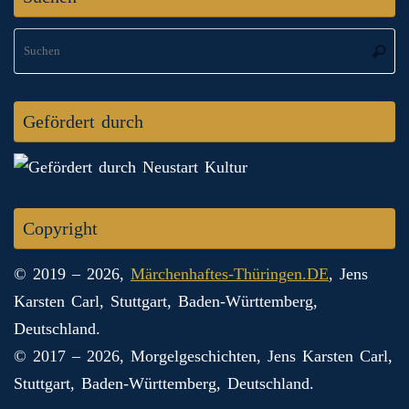
S
Suche
na
Gefördert durch
Copyright
© 2019 – 2026,
Märchenhaftes-Thüringen.DE
, Jens
Karsten Carl, Stuttgart, Baden-Württemberg,
Deutschland.
© 2017 – 2026, Morgelgeschichten, Jens Karsten Carl,
Stuttgart, Baden-Württemberg, Deutschland.