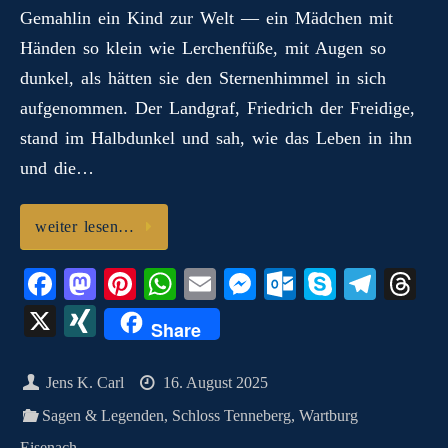
Gemahlin ein Kind zur Welt — ein Mädchen mit
Händen so klein wie Lerchenfüße, mit Augen so
dunkel, als hätten sie den Sternenhimmel in sich
aufgenommen. Der Landgraf, Friedrich der Freidige,
stand im Halbdunkel und sah, wie das Leben in ihn
und die…
weiter lesen…
Fa
M
Pi
W
E
M
O
S
Te
T
ce
as
nt
ha
m
es
ut
ky
le
hr
X
X
Share
bo
to
er
ts
ail
se
lo
pe
gr
ea
I
ok
do
es
A
ng
ok
a
ds
N
Jens K. Carl
16. August 2025
n
t
pp
er
.c
m
G
Sagen & Legenden
,
Schloss Tenneberg
,
Wartburg
o