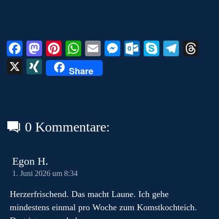
m
Fa
M
Pi
W
E
M
O
S
Te
T
ce
as
nt
ha
m
es
ut
ky
le
hr
X
X
Share
bo
to
er
ts
ail
se
lo
pe
gr
ea
I
ok
do
es
A
ng
ok
a
ds
N
n
t
pp
er
.c
m
G
o
0 Kommentare:
m
Egon H.
1. Juni 2026 um 8:34
Herzerfrischend. Das macht Laune. Ich gehe
mindestens einmal pro Woche zum Komstkochteich.