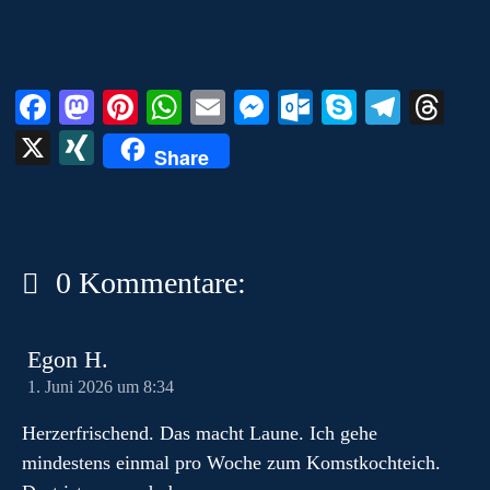
m
Fa
M
Pi
W
E
M
O
S
Te
T
ce
as
nt
ha
m
es
ut
ky
le
hr
X
X
Share
bo
to
er
ts
ail
se
lo
pe
gr
ea
I
ok
do
es
A
ng
ok
a
ds
N
n
t
pp
er
.c
m
G
o
0 Kommentare:
m
Egon H.
1. Juni 2026 um 8:34
Herzerfrischend. Das macht Laune. Ich gehe
mindestens einmal pro Woche zum Komstkochteich.