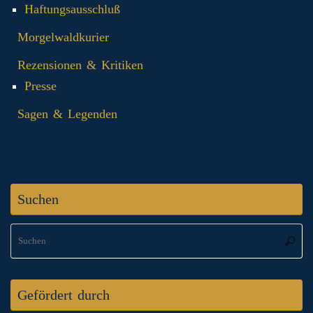
Haftungsausschluß
Morgelwaldkurier
Rezensionen & Kritiken
Presse
Sagen & Legenden
Suchen
S
Suche
na
Gefördert durch