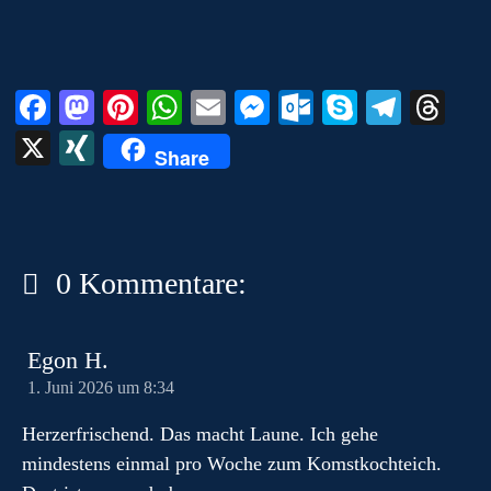
m
Fa
M
Pi
W
E
M
O
S
Te
T
ce
as
nt
ha
m
es
ut
ky
le
hr
X
X
Share
bo
to
er
ts
ail
se
lo
pe
gr
ea
I
ok
do
es
A
ng
ok
a
ds
N
n
t
pp
er
.c
m
G
o
0 Kommentare:
m
Egon H.
1. Juni 2026 um 8:34
Herzerfrischend. Das macht Laune. Ich gehe
mindestens einmal pro Woche zum Komstkochteich.