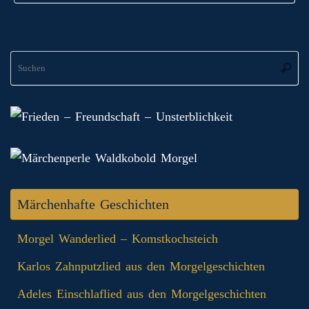
S
Suche
na
Märchenhafte Geschichten
Morgel Wanderlied – Komstkochsteich
Karlos Zahnputzlied aus den Morgelgeschichten
Adeles Einschlaflied aus den Morgelgeschichten