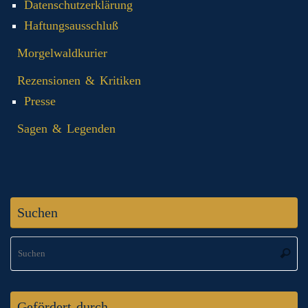
Datenschutzerklärung
Haftungsausschluß
Morgelwaldkurier
Rezensionen & Kritiken
Presse
Sagen & Legenden
Suchen
S
Suche
na
Gefördert durch